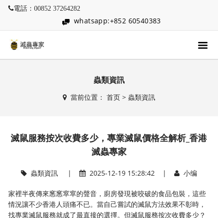
電話：00852 37264282
whatsapp:+852 60540383
蟲類資訊
當前位置：
首页
>
蟲類資訊
滅鼠服務按次收費多少，專業滅鼠價格全解析_香港
滅蟲專家
蟲類資訊
|
2025-12-19 15:28:42 |
小编
家裡半夜傳來窸窸窣窣的聲音，廚房發現被咬破的食品包裝，這些
情況讓不少香港人頭痛不已。當自己嘗試的滅鼠方法效果不彰時，
找專業滅鼠服務就成了最直接的選擇。但滅鼠服務按次收費多少？