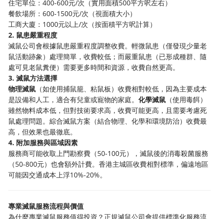
住宅單位：400-600元/次（實用面積500平方呎左右）
餐飲場所：600-1500元/次（視面積大小）
工商大廈：1000元以上/次（按面積平方呎計算）
2. 鼠患嚴重程度
滅鼠公司會根據鼠患嚴重程度調整收費。輕微鼠患（僅發現少量老
鼠活動跡象）處理簡單，收費較低；而嚴重鼠患（已形成種群、隨
處可見老鼠糞便）需要更多時間和資源，收費自然更高。
3. 滅鼠方法選擇
物理滅鼠
（如使用捕鼠籠、粘鼠板）收費相對較低，因為主要成本
是設備和人工，適合有兒童或寵物的家庭。
化學滅鼠
（使用毒餌）
雖然物料成本低，但對技術要求高，收費可能更高，且需要考慮死
鼠處理問題。綜合滅鼠方案（結合物理、化學和環境防治）收費最
高，但效果也最徹底。
4. 附加服務與區域因素
服務商可能收取上門勘察費（50-100元），滅鼠後的消毒殺菌服務
（50-800元）也會額外計費。香港主城區收費相對標準，偏遠地區
可能因交通成本上浮10%-20%。
專業滅鼠服務流程與價值
為什麼專業滅鼠服務值得投資？正規滅鼠公司會提供標準化服務流