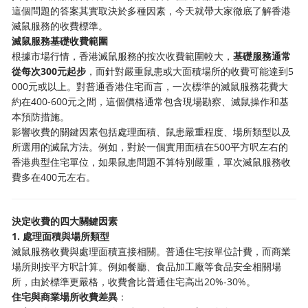
這個問題的答案其實取決於多種因素，今天就帶大家徹底了解香港
滅鼠服務的收費標準。
滅鼠服務基礎收費範圍
根據市場行情，香港滅鼠服務的按次收費範圍較大，
基礎服務通常
從每次300元起步
，而針對嚴重鼠患或大面積場所的收費可能達到5
000元或以上。對普通香港住宅而言，一次標準的滅鼠服務花費大
約在400-600元之間，這個價格通常包含現場勘察、滅鼠操作和基
本預防措施。
影響收費的關鍵因素包括處理面積、鼠患嚴重程度、場所類型以及
所選用的滅鼠方法。例如，對於一個實用面積在500平方呎左右的
香港典型住宅單位，如果鼠患問題不算特別嚴重，單次滅鼠服務收
費多在400元左右。
決定收費的四大關鍵因素
1. 處理面積與場所類型
滅鼠服務收費與處理面積直接相關。普通住宅按單位計費，而商業
場所則按平方呎計算。例如餐廳、食品加工廠等食品安全相關場
所，由於標準更嚴格，收費會比普通住宅高出20%-30%。
住宅與商業場所收費差異
：