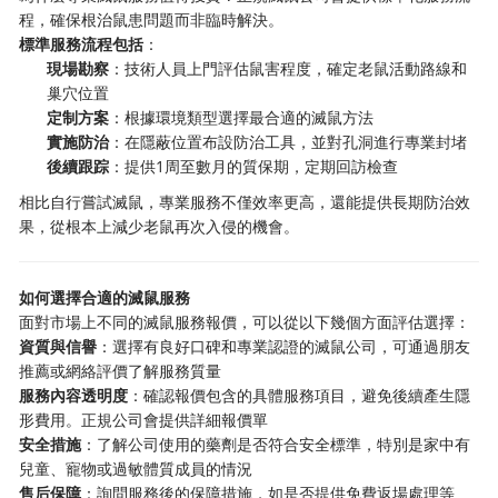
程，確保根治鼠患問題而非臨時解決。
標準服務流程包括
：
現場勘察
：技術人員上門評估鼠害程度，確定老鼠活動路線和
巢穴位置
定制方案
：根據環境類型選擇最合適的滅鼠方法
實施防治
：在隱蔽位置布設防治工具，並對孔洞進行專業封堵
後續跟踪
：提供1周至數月的質保期，定期回訪檢查
相比自行嘗試滅鼠，專業服務不僅效率更高，還能提供長期防治效
果，從根本上減少老鼠再次入侵的機會。
如何選擇合適的滅鼠服務
面對市場上不同的滅鼠服務報價，可以從以下幾個方面評估選擇：
資質與信譽
：選擇有良好口碑和專業認證的滅鼠公司，可通過朋友
推薦或網絡評價了解服務質量
服務內容透明度
：確認報價包含的具體服務項目，避免後續產生隱
形費用。正規公司會提供詳細報價單
安全措施
：了解公司使用的藥劑是否符合安全標準，特別是家中有
兒童、寵物或過敏體質成員的情況
售后保障
：詢問服務後的保障措施，如是否提供免費返場處理等