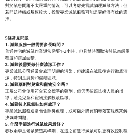
對於鼠患問題不太嚴重的情況，可以考慮先嘗試物理滅鼠方法；但
若問題持續或規模較大，投資專業滅鼠服務可能是更經濟有效的選
擇。
5條常見問題
1. 滅鼠服務一般需要多長時間？
普通住宅的滅鼠作業通常需要1-2小時，但具體時間取決於鼠患嚴重
程度和房屋面積。
2. 滅鼠後需要做什麼清潔工作？
專業滅鼠公司通常會處理明顯的污染，但建議在滅鼠後進行徹底清
潔，特別是廚房和儲藏區域。
3. 滅鼠藥劑對兒童和寵物安全嗎？
正規公司會使用符合安全標準的藥劑，但仍需按照技術人員的指
導，避免兒童和寵物接觸投放區域。
4. 滅鼠後老鼠氣味如何處理？
專業滅鼠服務通常包含除臭處理，或可額外購買消毒殺菌服務來解
決氣味問題。
5. 什麼季節進行滅鼠效果最好？
春秋兩季是老鼠繁殖高峰期，在這之前進行滅鼠可以更有效控制種