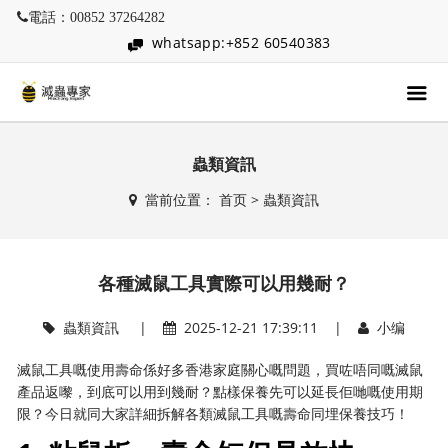
電話：00852 37264282
whatsapp:+852 60540383
蟲類資訊
當前位置：
首页
>
蟲類資訊
各種滅鼠工具實際可以用幾耐？
蟲類資訊
|
2025-12-21 17:39:11 |
小编
滅鼠工具嘅使用壽命係好多香港家庭關心嘅問題，買咗唔同嘅滅鼠
產品返嚟，到底可以用到幾耐？點樣保養先可以延長佢哋嘅使用期
限？今日就同大家詳細拆解各類滅鼠工具嘅壽命同埋保養技巧！