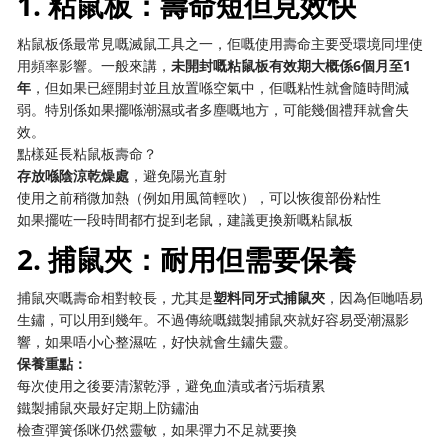
1. 粘鼠板：壽命短但見效快
粘鼠板係最常見嘅滅鼠工具之一，佢嘅使用壽命主要受環境同埋使
用頻率影響。一般來講，
未開封嘅粘鼠板有效期大概係6個月至1
年
，但如果已經開封並且放置喺空氣中，佢嘅粘性就會隨時間減
弱。特別係如果擺喺潮濕或者多塵嘅地方，可能幾個禮拜就會失
效。
點樣延長粘鼠板壽命？
存放喺陰涼乾燥處
，避免陽光直射
使用之前稍微加熱（例如用風筒輕吹），可以恢復部份粘性
如果擺咗一段時間都冇捉到老鼠，建議更換新嘅粘鼠板
2. 捕鼠夾：耐用但需要保養
捕鼠夾嘅壽命相對較長，尤其是
塑料同牙式捕鼠夾
，因為佢哋唔易
生鏽，可以用到幾年。不過傳統嘅鐵製捕鼠夾就好容易受潮濕影
響，如果唔小心整濕咗，好快就會生鏽失靈。
保養重點：
每次使用之後要清潔乾淨，避免血漬或者污垢積累
鐵製捕鼠夾最好定期上防鏽油
檢查彈簧係咪仍然靈敏，如果彈力不足就要換