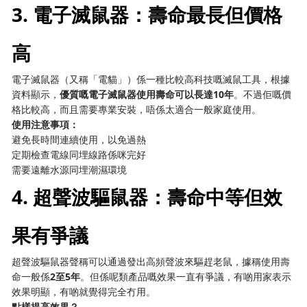
3. 電子滅鼠器：壽命最長但價格
高
電子滅鼠器（又稱「電貓」）係一種比較高科技嘅滅鼠工具，根據
資料顯示，
優質嘅電子滅鼠器使用壽命可以長達10年
。不過佢嘅價
格比較高，而且需要專業安裝，唔係太適合一般家庭使用。
使用注意事項：
避免長時間連續使用，以免過熱
定期檢查電線同埋線路係咪完好
需要遠離水源同埋潮濕環境
4. 超聲波驅鼠器：壽命中等但效
果有爭議
超聲波驅鼠器聲稱可以通過發出高頻聲波來驅趕老鼠，據稱使用壽
命一般係
2至5年
。但係呢類產品嘅效果一直有爭議，有啲用家表示
效果明顯，有啲就覺得完全冇用。
點樣提高效果？