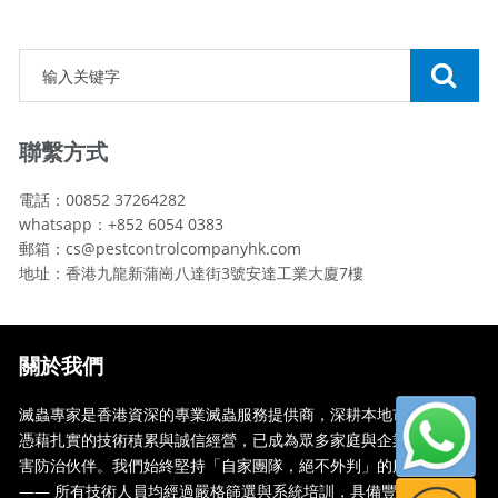
聯繫方式
電話：00852 37264282
whatsapp：+852 6054 0383
郵箱：cs@pestcontrolcompanyhk.com
地址：香港九龍新蒲崗八達街3號安達工業大廈7樓
關於我們
滅蟲專家是香港資深的專業滅蟲服務提供商，深耕本地市場多年，
憑藉扎實的技術積累與誠信經營，已成為眾多家庭與企業信賴的蟲
害防治伙伴。我們始終堅持「自家團隊，絕不外判」的服務承諾
—— 所有技術人員均經過嚴格篩選與系統培訓，具備豐富的現場處