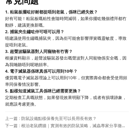
常見問題
1. 粘鼠板擺咗好耐都捉唔到老鼠，係咪已經失效？
好有可能！粘鼠板嘅粘性會隨時間減弱，如果你擺咗幾個禮拜都冇
動靜，建議更換新嘅。
2. 捕鼠夾生鏽咗仲可唔可以用？
唔建議使用生鏽嘅捕鼠夾，因為佢可能會影響彈簧嘅靈敏度，導致
捉唔到老鼠。
3. 超聲波驅鼠器對人同寵物有冇害？
根據資料顯示，超聲波驅鼠器發出嘅聲波對人同寵物係安全嘅，因
為我哋聽唔到呢啲頻率。
4. 電子滅鼠器係咪真係可以用到10年？
優質嘅電子滅鼠器理論上可以用到10年，但實際壽命都會受使用頻
率同保養情況影響。
5. 點樣知道滅鼠工具係咪已經需要更換？
定期檢查工具嘅狀態，如果發現效果明顯下降，或者有損壞跡象，
就應該考慮更換。
上一篇 : 防鼠設備點樣保養先至可以長用長有效？
下一篇 : 根治老鼠鑽牆｜實測有效的防鼠策略，滅蟲專家分享徹底解決方案