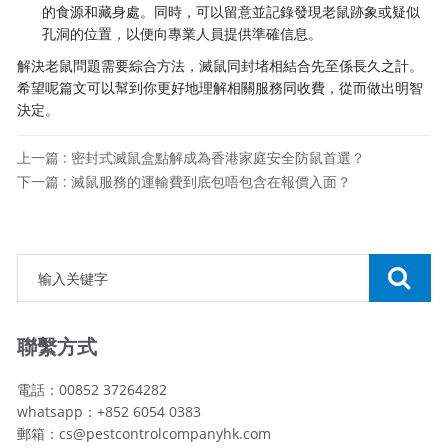
的食源和藏身處。同時，可以留意並記錄發現老鼠跡象或疑似
孔洞的位置，以便向專業人員提供準確信息。
解決老鼠問題需要綜合方法，滅鼠同封堵相結合先至係長久之計。
希望呢篇文可以幫到你更好地理解相關服務同收費，從而做出明智
決定。
上一篇 : 密封式滅鼠盒點解成為香港家庭安全防鼠首選？
下一篇 : 滅鼠服務的運輸費到底包唔包含在報價入面？
聯繫方式
電話：00852 37264282
whatsapp：+852 6054 0383
郵箱：cs@pestcontrolcompanyhk.com