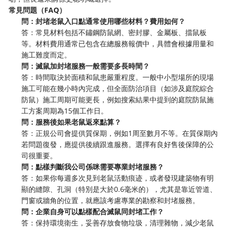
常見問題（FAQ）
問：封堵老鼠入口點通常使用哪些材料？費用如何？
答：常見材料包括不鏽鋼防鼠網、密封膠、金屬板、擋鼠板
等。材料費用通常已包含在總服務報價中，具體會根據用量和
施工難度而定。
問：滅鼠加封堵服務一般需要多長時間？
答：時間取決於面積和鼠患嚴重程度。一般中小型場所的現場
施工可能在幾小時內完成，但全面防治項目（如涉及庭院綜合
防鼠）施工周期可能更長，例如搜索結果中提到的庭院防鼠施
工方案周期為15個工作日。
問：服務後如果老鼠返來點算？
答：正規公司會提供質保期，例如1周至數月不等。在質保期內
若問題復發，應提供後續跟進服務。選擇有良好售後保障的公
司很重要。
問：點樣判斷我公司係咪需要專業封堵服務？
答：如果你每週多次見到老鼠活動痕迹，或者發現建築物有明
顯的縫隙、孔洞（特別是大於0.6毫米的），尤其是靠近管道、
門窗或牆角的位置，就應該考慮專業的勘察和封堵服務。
問：企業自身可以點樣配合滅鼠同封堵工作？
答：保持環境衛生，妥善存放食物垃圾，清理雜物，減少老鼠