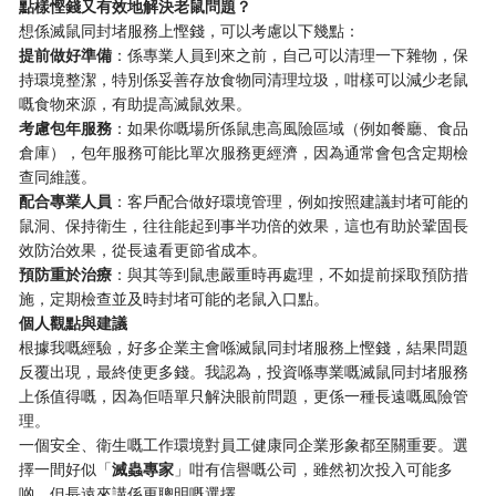
點樣慳錢又有效地解決老鼠問題？
想係滅鼠同封堵服務上慳錢，可以考慮以下幾點：
提前做好準備
：係專業人員到來之前，自己可以清理一下雜物，保
持環境整潔，特別係妥善存放食物同清理垃圾，咁樣可以減少老鼠
嘅食物來源，有助提高滅鼠效果。
考慮包年服務
：如果你嘅場所係鼠患高風險區域（例如餐廳、食品
倉庫），包年服務可能比單次服務更經濟，因為通常會包含定期檢
查同維護。
配合專業人員
：客戶配合做好環境管理，例如按照建議封堵可能的
鼠洞、保持衛生，往往能起到事半功倍的效果，這也有助於鞏固長
效防治效果，從長遠看更節省成本。
預防重於治療
：與其等到鼠患嚴重時再處理，不如提前採取預防措
施，定期檢查並及時封堵可能的老鼠入口點。
個人觀點與建議
根據我嘅經驗，好多企業主會喺滅鼠同封堵服務上慳錢，結果問題
反覆出現，最終使更多錢。我認為，投資喺專業嘅滅鼠同封堵服務
上係值得嘅，因為佢唔單只解決眼前問題，更係一種長遠嘅風險管
理。
一個安全、衛生嘅工作環境對員工健康同企業形象都至關重要。選
擇一間好似「
滅蟲專家
」咁有信譽嘅公司，雖然初次投入可能多
啲，但長遠來講係更聰明嘅選擇。