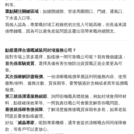
料等。
重點關注關鍵區域
：如牆體縫隙、管道周圍開口、門縫、通風口、
下水道入口等。
我個人認為，專業嘅封堵工程雖然初次投入可能高啲，但長遠來講
係慳錢嘅，因為可以避免老鼠問題反覆出現帶來嘅持續開支。
點樣選擇合適嘅滅鼠同封堵服務公司？
面對市場上眾多選擇，點樣揀一間可靠嘅公司呢？我有幾個建議：
首先係查驗資質
。選擇具備有害生物防治資質嘅正規企業更為可
靠。
其次係瞭解詳盡報價
。一份清晰嘅報價單應該列明服務內容、使用
藥劑/材料、服務次數、質保期等。要警惕過於含糊或者異常低價嘅
報價。
第三就係溝通服務細節
。詢問佢哋嘅具體措施，例如封堵會用咩材
料，點樣確保效果等。一間負責任嘅公司會樂意解答你嘅問題。
最後就係睇售後保障
。了解清楚服務後嘅質保期有多長，如果老鼠
問題反覆會點樣處理。
好似「
滅蟲專家
」呢類專業機構，通常會提供清晰嘅合同同保障條
款，等客戶可以更放心。