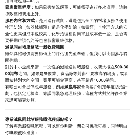
用可能超過400元。
鼠患嚴重程度
：如果鼠害情況嚴重，可能需要進行多次處理，這將
導致整體費用上升。
服務內容和方式
：是只進行滅鼠，還是包括全面的封堵服務？使用
物理防治（如器械捕殺）還是化學防治（如毒餌）？物理方式的安
全性更高但成本也較高，化學治理相對簡單且成本低一些。是否需
要長期維護合約等也會影響最終價格。
滅鼠同封堵服務嘅一般收費範圍
雖然具體報價需要師傅上門評估後先至準確，但我可以比個參考範
圍你哋：
對於中小企業來講，一次性的滅鼠連封堵服務，收費大概在
500-30
00港幣
之間。如果是餐飲業、食品廠等對衛生要求高的場所，或者
面積特別大的空間，費用可能會更高，甚至超過10000港幣。
有啲公司會提供包年服務，例如
滅蟲專家
會為客戶制定年度防治計
劃，包括定期檢查、維護同緊急處理服務，這種方式對於許多企業
來講可能更划算。
專業滅鼠同封堵服務嘅流程係點樣？
了解專業服務嘅流程，可以幫你判斷一間公司係咪可靠，同時明白
你嘅錢使喺邊度：