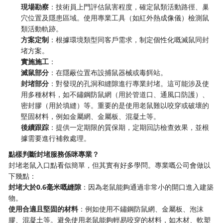
現場勘察
：技術員上門評估鼠害程度，確定鼠類活動路徑、巢
穴位置及隱患區域。使用專業工具（如紅外熱成像儀）檢測鼠
類活動軌跡。
方案定制
：根據環境類型同客戶需求，制定個性化嘅滅鼠同封
堵方案。
實施施工
：
滅鼠部分
：在隱蔽位置布設捕鼠器械或毒餌站。
封堵部分
：對發現的孔洞和縫隙進行專業封堵。這可能涉及使
用多種材料，如不鏽鋼防鼠網（用於管道口、通風口防護）、
密封膠（用於填縫）等。重要的是使用老鼠難以咬穿或破壞的
堅固材料，例如金屬網、金屬板、混凝土等。
後續跟踪
：提供一定期限的質保期，定期回訪檢查效果，並根
據需要進行補救處理。
點樣判斷封堵服務係咪專業？
封堵老鼠入口點看似簡單，但其實有好多學問。專業嘅公司會做以
下幾點：
封堵大於0.6毫米嘅縫隙
：因為老鼠能夠通過非常小的開口進入建築
物。
使用合適且堅固的材料
：例如使用不鏽鋼防鼠網、金屬板、泡沫
膠、混凝土等。避免使用老鼠能夠輕易咬穿的材料，如木材、軟塑