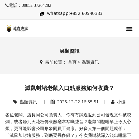
電話：00852 37264282
whatsapp:+852 60540383
蟲類資訊
當前位置：
首页
>
蟲類資訊
滅鼠封堵老鼠入口點服務如何收費？
蟲類資訊
|
2025-12-22 16:35:51 |
小编
各位老闆、店長同公司負責人，你有冇試過返到公司發現文件被咬
爛，或者聽到天花板傳來窸窸窣窣嘅聲音？老鼠問題唔單止令人心
煩，更可能影響公司形象同員工健康。好多人第一個問題就係：
「滅鼠加封堵服務，到底要幾多錢？」今次我哋就深入淺出咁講下