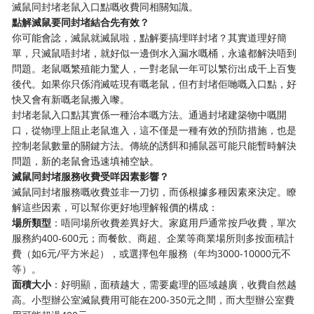
滅鼠同封堵老鼠入口點嘅收費同相關知識。
點解滅鼠要同封堵結合先有效？
你可能會諗，滅鼠就滅鼠啦，點解要搞埋咩封堵？其實道理好簡
單，只滅鼠唔封堵，就好似一邊倒水入漏水嘅桶，永遠都解決唔到
問題。老鼠嘅繁殖能力驚人，一對老鼠一年可以繁衍出成千上百隻
後代。如果你只係消滅咗現有嘅老鼠，但冇封堵佢哋嘅入口點，好
快又會有新嘅老鼠搬入嚟。
封堵老鼠入口點其實係一種治本嘅方法。通過封堵建築物中嘅開
口，從物理上阻止老鼠進入，這不僅是一種有效的預防措施，也是
控制老鼠數量的關鍵方法。傳統的誘餌和捕鼠器可能只能暫時解決
問題，新的老鼠會迅速填補空缺。
滅鼠同封堵服務收費受咩因素影響？
滅鼠同封堵服務嘅收費並非一刀切，而係根據多種因素來決定。瞭
解這些因素，可以幫你更好地理解報價的構成：
場所類型
：唔同場所收費差異好大。家庭用戶通常按戶收費，單次
服務約400-600元；而餐飲、商超、企業等商業場所則多按面積計
費（如6元/平方米起），或選擇包年服務（年均3000-10000元不
等）。
面積大小
：好明顯，面積越大，需要處理的區域越廣，收費自然越
高。小型辦公室滅鼠費用可能在200-350元之間，而大型辦公室費