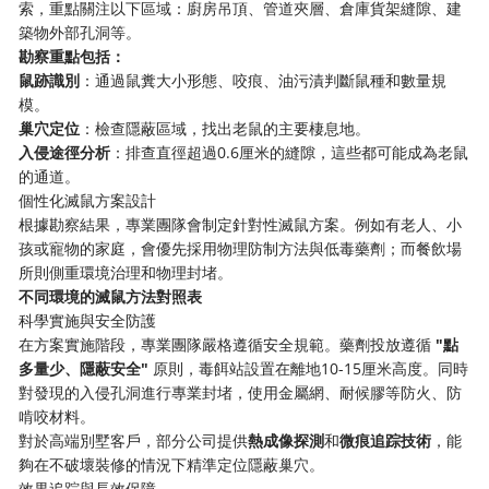
索，重點關注以下區域：廚房吊頂、管道夾層、倉庫貨架縫隙、建
築物外部孔洞等。
勘察重點包括：
鼠跡識別
：通過鼠糞大小形態、咬痕、油污漬判斷鼠種和數量規
模。
巢穴定位
：檢查隱蔽區域，找出老鼠的主要棲息地。
入侵途徑分析
：排查直徑超過0.6厘米的縫隙，這些都可能成為老鼠
的通道。
個性化滅鼠方案設計
根據勘察結果，專業團隊會制定針對性滅鼠方案。例如有老人、小
孩或寵物的家庭，會優先採用物理防制方法與低毒藥劑；而餐飲場
所則側重環境治理和物理封堵。
不同環境的滅鼠方法對照表
科學實施與安全防護
在方案實施階段，專業團隊嚴格遵循安全規範。藥劑投放遵循
"點
多量少、隱蔽安全"
原則，毒餌站設置在離地10-15厘米高度。同時
對發現的入侵孔洞進行專業封堵，使用金屬網、耐候膠等防火、防
啃咬材料。
對於高端別墅客戶，部分公司提供
熱成像探測
和
微痕追踪技術
，能
夠在不破壞裝修的情況下精準定位隱蔽巢穴。
效果追踪與長效保障