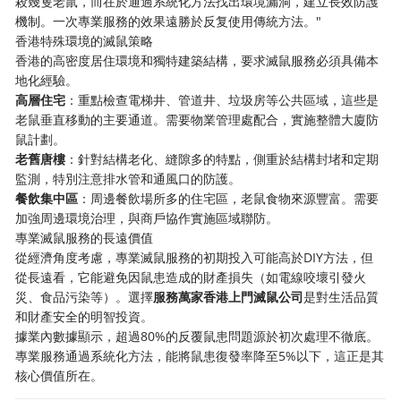
殺幾隻老鼠，而在於通過系統化方法找出環境漏洞，建立長效防護
機制。一次專業服務的效果遠勝於反复使用傳統方法。"
香港特殊環境的滅鼠策略
香港的高密度居住環境和獨特建築結構，要求滅鼠服務必須具備本
地化經驗。
高層住宅
：重點檢查電梯井、管道井、垃圾房等公共區域，這些是
老鼠垂直移動的主要通道。需要物業管理處配合，實施整體大廈防
鼠計劃。
老舊唐樓
：針對結構老化、縫隙多的特點，側重於結構封堵和定期
監測，特別注意排水管和通風口的防護。
餐飲集中區
：周邊餐飲場所多的住宅區，老鼠食物來源豐富。需要
加強周邊環境治理，與商戶協作實施區域聯防。
專業滅鼠服務的長遠價值
從經濟角度考慮，專業滅鼠服務的初期投入可能高於DIY方法，但
從長遠看，它能避免因鼠患造成的財產損失（如電線咬壞引發火
災、食品污染等）。選擇
服務萬家香港上門滅鼠公司
是對生活品質
和財產安全的明智投資。
據業內數據顯示，超過80%的反覆鼠患問題源於初次處理不徹底。
專業服務通過系統化方法，能將鼠患復發率降至5%以下，這正是其
核心價值所在。