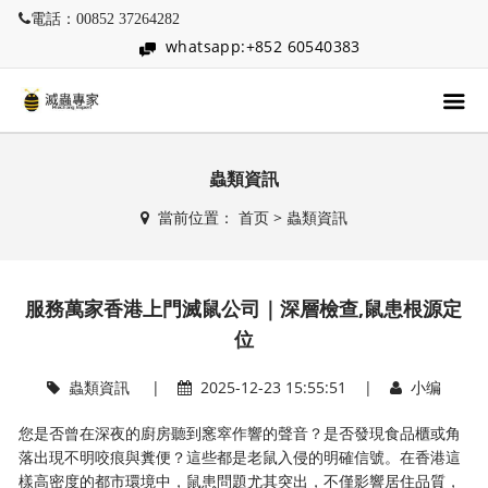
電話：00852 37264282
whatsapp:+852 60540383
蟲類資訊
當前位置：
首页
>
蟲類資訊
服務萬家香港上門滅鼠公司｜深層檢查,鼠患根源定
位
蟲類資訊
|
2025-12-23 15:55:51 |
小编
您是否曾在深夜的廚房聽到窸窣作響的聲音？是否發現食品櫃或角
落出現不明咬痕與糞便？這些都是老鼠入侵的明確信號。在香港這
樣高密度的都市環境中，鼠患問題尤其突出，不僅影響居住品質，