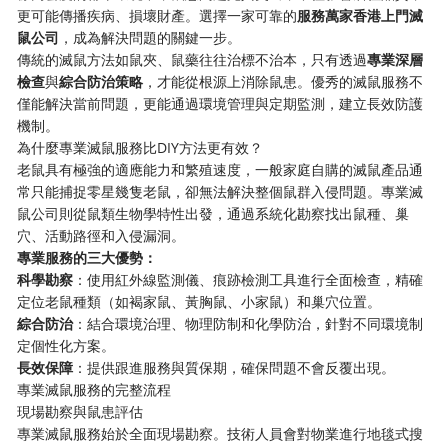
更可能傳播疾病、損壞財產。選擇一家可靠的
服務萬家香港上門滅
鼠公司
，成為解決問題的關鍵一步。
傳統的滅鼠方法如鼠夾、鼠藥往往治標不治本，只有透過
專業深層
檢查
與
綜合防治策略
，才能從根源上消除鼠患。優秀的滅鼠服務不
僅能解決當前問題，更能通過環境管理與定期監測，建立長效防護
機制。
為什麼專業滅鼠服務比DIY方法更有效？
老鼠具有極強的適應能力和繁殖速度，一般家庭自購的滅鼠產品通
常只能捕捉零星幾隻老鼠，卻無法解決整個鼠群入侵問題。專業滅
鼠公司則從鼠類生物學特性出發，通過系統化勘察找出鼠種、巢
穴、活動路徑和入侵漏洞。
專業服務的三大優勢：
科學勘察
：使用紅外線監測儀、痕跡檢測工具進行全面檢查，精確
定位老鼠種類（如褐家鼠、黃胸鼠、小家鼠）和巢穴位置。
綜合防治
：結合環境治理、物理防制和化學防治，針對不同環境制
定個性化方案。
長效保障
：提供跟進服務與質保期，確保問題不會反覆出現。
專業滅鼠服務的完整流程
現場勘察與鼠患評估
專業滅鼠服務始於全面現場勘察。技術人員會對物業進行地毯式搜