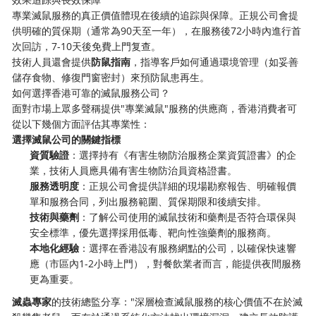
專業滅鼠服務的真正價值體現在後續的追踪與保障。正規公司會提
供明確的質保期（通常為90天至一年），在服務後72小時內進行首
次回訪，7-10天後免費上門复查。
技術人員還會提供
防鼠指南
，指導客戶如何通過環境管理（如妥善
儲存食物、修復門窗密封）來預防鼠患再生。
如何選擇香港可靠的滅鼠服務公司？
面對市場上眾多聲稱提供"專業滅鼠"服務的供應商，香港消費者可
從以下幾個方面評估其專業性：
選擇滅鼠公司的關鍵指標
資質驗證
：選擇持有《有害生物防治服務企業資質證書》的企
業，技術人員應具備有害生物防治員資格證書。
服務透明度
：正規公司會提供詳細的現場勘察報告、明確報價
單和服務合同，列出服務範圍、質保期限和後續安排。
技術與藥劑
：了解公司使用的滅鼠技術和藥劑是否符合環保與
安全標準，優先選擇採用低毒、靶向性強藥劑的服務商。
本地化經驗
：選擇在香港設有服務網點的公司，以確保快速響
應（市區內1-2小時上門），對餐飲業者而言，能提供夜間服務
更為重要。
滅蟲專家
的技術總監分享："深層檢查滅鼠服務的核心價值不在於滅