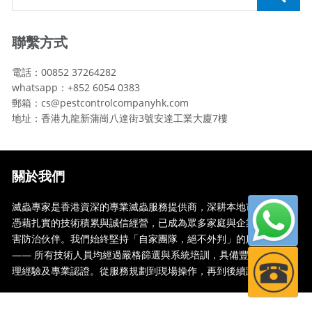
聯繫方式
電話：00852 37264282
whatsapp：+852 6054 0383
郵箱：cs@pestcontrolcompanyhk.com
地址：香港九龍新蒲崗八達街3號安達工業大廈7樓
關於我們
滅蟲專家是香港資深的專業滅蟲服務提供商，深耕本地市場多年，
憑藉扎實的技術積累與誠信經營，已成為眾多家庭與企業信賴的蟲
害防治伙伴。我們始終堅持「自家團隊，絕不外判」的服務承諾
—— 所有技術人員均經過嚴格篩選與系統培訓，具備豐富的現場處
理經驗及專業認證。從服務規劃到現場操作，再到後續跟蹤，全...