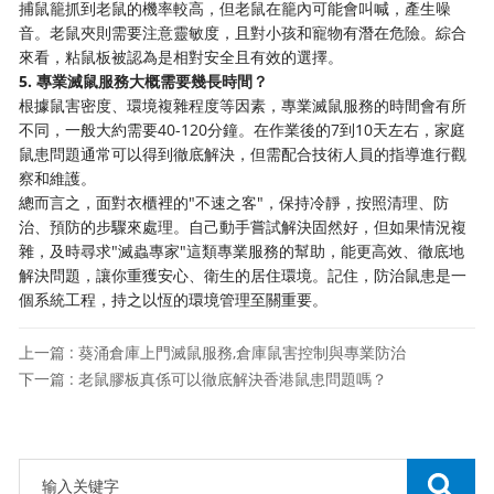
捕鼠籠抓到老鼠的機率較高，但老鼠在籠內可能會叫喊，產生噪
音。老鼠夾則需要注意靈敏度，且對小孩和寵物有潛在危險。綜合
來看，粘鼠板被認為是相對安全且有效的選擇。
5. 專業滅鼠服務大概需要幾長時間？
根據鼠害密度、環境複雜程度等因素，專業滅鼠服務的時間會有所
不同，一般大約需要40-120分鐘。在作業後的7到10天左右，家庭
鼠患問題通常可以得到徹底解決，但需配合技術人員的指導進行觀
察和維護。
總而言之，面對衣櫃裡的"不速之客"，保持冷靜，按照清理、防
治、預防的步驟來處理。自己動手嘗試解決固然好，但如果情況複
雜，及時尋求"滅蟲專家"這類專業服務的幫助，能更高效、徹底地
解決問題，讓你重獲安心、衛生的居住環境。記住，防治鼠患是一
個系統工程，持之以恆的環境管理至關重要。
上一篇 : 葵涌倉庫上門滅鼠服務,倉庫鼠害控制與專業防治
下一篇 : 老鼠膠板真係可以徹底解決香港鼠患問題嗎？