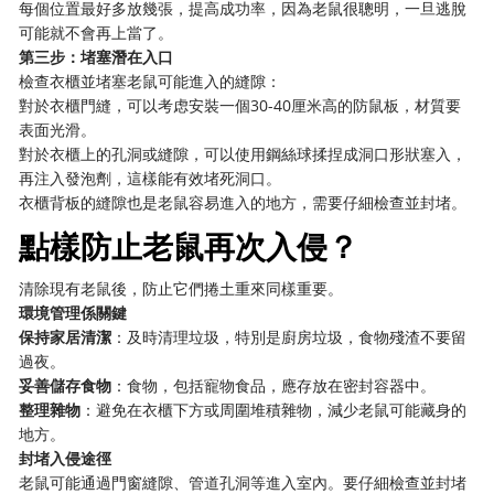
每個位置最好多放幾張，提高成功率，因為老鼠很聰明，一旦逃脫
可能就不會再上當了。
第三步：堵塞潛在入口
檢查衣櫃並堵塞老鼠可能進入的縫隙：
對於衣櫃門縫，可以考虑安裝一個30-40厘米高的防鼠板，材質要
表面光滑。
對於衣櫃上的孔洞或縫隙，可以使用鋼絲球揉捏成洞口形狀塞入，
再注入發泡劑，這樣能有效堵死洞口。
衣櫃背板的縫隙也是老鼠容易進入的地方，需要仔細檢查並封堵。
點樣防止老鼠再次入侵？
清除現有老鼠後，防止它們捲土重來同樣重要。
環境管理係關鍵
保持家居清潔
：及時清理垃圾，特別是廚房垃圾，食物殘渣不要留
過夜。
妥善儲存食物
：食物，包括寵物食品，應存放在密封容器中。
整理雜物
：避免在衣櫃下方或周圍堆積雜物，減少老鼠可能藏身的
地方。
封堵入侵途徑
老鼠可能通過門窗縫隙、管道孔洞等進入室內。要仔細檢查並封堵