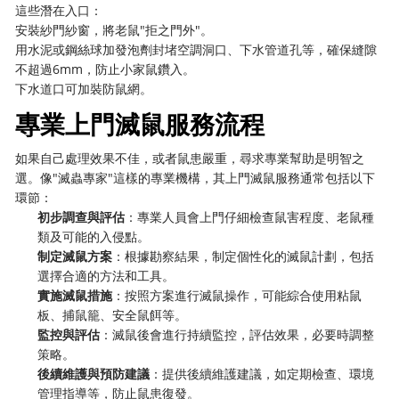
這些潛在入口：
安裝紗門紗窗，將老鼠"拒之門外"。
用水泥或鋼絲球加發泡劑封堵空調洞口、下水管道孔等，確保縫隙
不超過6mm，防止小家鼠鑽入。
下水道口可加裝防鼠網。
專業上門滅鼠服務流程
如果自己處理效果不佳，或者鼠患嚴重，尋求專業幫助是明智之
選。像"滅蟲專家"這樣的專業機構，其上門滅鼠服務通常包括以下
環節：
初步調查與評估
：專業人員會上門仔細檢查鼠害程度、老鼠種
類及可能的入侵點。
制定滅鼠方案
：根據勘察結果，制定個性化的滅鼠計劃，包括
選擇合適的方法和工具。
實施滅鼠措施
：按照方案進行滅鼠操作，可能綜合使用粘鼠
板、捕鼠籠、安全鼠餌等。
監控與評估
：滅鼠後會進行持續監控，評估效果，必要時調整
策略。
後續維護與預防建議
：提供後續維護建議，如定期檢查、環境
管理指導等，防止鼠患復發。