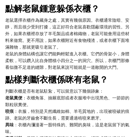
點解老鼠鍾意躲係衣櫃？
老鼠選擇衣櫃作為藏身之處，其實有幾個原因。衣櫃通常陰暗、安
靜，而且很少受到打擾，這正好符合老鼠喜歡隱蔽環境的習性。另
外，如果衣櫃裡存放了羊毛製品或者棉織物，老鼠可能會用這些材
料來做窩。更不用說，如果衣櫃附近有食物殘渣，或者衣櫃下面堆
滿雜物，那就更吸引老鼠了。
老鼠的身體結構也讓它們能夠輕鬆進入衣櫃。它們的骨架小，身體
柔軟，可以鑽入比自身體積小四分之一的洞穴。所以，衣櫃門那條
看似微不足道的縫隙，對老鼠來說可能就是一道敞開的大門。
點樣判斷衣櫃係咪有老鼠？
判斷衣櫃是否有老鼠駐紮，可以留意以下幾個跡象：
老鼠糞便
：衣櫃角落、抽屜底部或者衣服堆中出現黑色、一節節的
顆粒狀糞便。
咬痕
：衣服，特別是天然纖維如棉、羊毛質地的，出現被咬破的痕
跡。老鼠的牙齒會不斷生長，需要通過啃咬來磨牙。
異味
：衣櫃內瀰漫著一股特殊的、難聞的臭味，這是老鼠留下的氣
味。