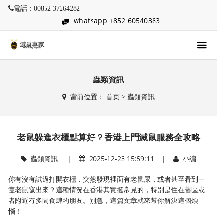
電話：00852 37264282
whatsapp:+852 60540383
蟲類資訊
當前位置：
首页
>
蟲類資訊
老鼠躲進衣櫃點算好？香港上門滅鼠服務全攻略
蟲類資訊
|
2025-12-23 15:59:11 |
小编
你有沒有試過打開衣櫃，突然發現裡面有老鼠屎，或者甚至看到一
隻老鼠竄出來？這種情況在香港其實挺常見的，特別是住在舊區或
者附近有多間食肆的朋友。別急，這篇文章就來幫你解決這個煩
惱！