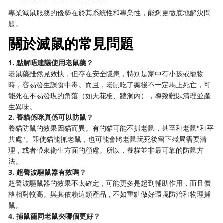
專業滅鼠服務的優勢在於其系統性和專業性，能夠更徹底地解決問
題。
關於滅鼠的常見問題
1. 點解唔建議使用老鼠藥？
老鼠藥雖然見效快，但存在安全隱患，特別是家中有小孩或寵物
時，容易發生誤食中毒。而且，老鼠吃了藥後不一定馬上死亡，可
能死在不易發現的角落（如天花板、牆洞內），導致難以清理並產
生異味。
2. 養貓係咪真係可以防鼠？
養貓防鼠的效果因貓而異。有的貓可能不抓老鼠，甚至和老鼠"和平
共處"。即使貓能抓老鼠，也可能會將老鼠玩死後留下殘局需要清
理，或者帶來衛生方面的顧慮。所以，養貓並非最可靠的防鼠方
法。
3. 超聲波驅鼠器有效嗎？
超聲波驅鼠器的效果不太確定，可能更多是起到輔助作用，而且價
格相對較高。與其依賴這類產品，不如重點做好環境防治和物理捕
鼠。
4. 捕鼠籠同老鼠夾哪個更好？