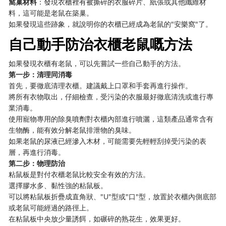
窩巢材料
：發現衣櫃裡有被撕碎的衣服碎片、紙張或其他纖維材
料，這可能是老鼠在築巢。
如果發現這些跡象，就說明你的衣櫃已經成為老鼠的"安樂窩"了。
自己動手防治衣櫃老鼠嘅方法
如果發現衣櫃有老鼠，可以先嘗試一些自己動手的方法。
第一步：清理同消毒
首先，要徹底清理衣櫃。建議戴上口罩和手套再進行操作。
將所有衣物取出，仔細檢查，受污染的衣服最好徹底清洗或進行專
業消毒。
使用寵物專用的除臭噴劑對衣櫃內部進行噴灑，這類產品通常含有
生物酶，能有效分解老鼠排泄物的臭味。
如果老鼠的尿液已經滲入木材，可能需要先輕輕刮掉受污染的表
層，再進行消毒。
第二步：物理防治
粘鼠板是對付衣櫃老鼠比較安全有效的方法。
選擇膠水多、黏性強的粘鼠板。
可以將粘鼠板折疊成直角狀、"U"型或"口"型，放置於衣櫃內側底部
或老鼠可能經過的路徑上。
在粘鼠板中央放少量誘餌，如碾碎的熟花生，效果更好。