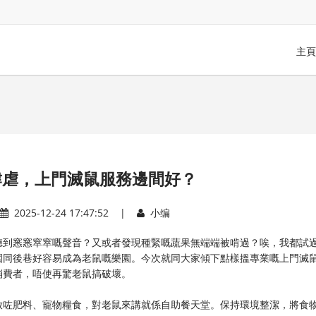
主頁
肆虐，上門滅鼠服務邊間好？
2025-12-24 17:47:52 |
小编
聽到窸窸窣窣嘅聲音？又或者發現種緊嘅蔬果無端端被啃過？唉，我都試
園同後巷好容易成為老鼠嘅樂園。今次就同大家傾下點樣搵專業嘅上門滅
消費者，唔使再驚老鼠搞破壞。
放咗肥料、寵物糧食，對老鼠來講就係自助餐天堂。保持環境整潔，將食