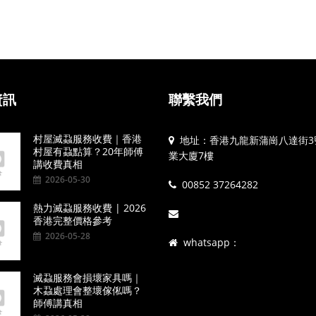
資訊
聯繫我們
村屋滅蝨服務收費｜香港
地址：香港九龍新蒲崗八達街3
村屋有蝨點算？20年師傅
業大廈7樓
講收費真相
2026-05-30
00852 37264282
熱力滅蝨服務收費 | 2026
香港完整價格參考
2026-05-28
whatsapp：
滅蝨服務會損壞家具嗎｜
木蝨處理會整壞傢俬嗎？
師傅講真相