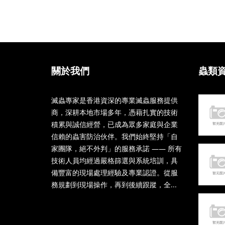
關於我們
蟲類
滅蟲專家是香港資深的專業滅蟲服務提供
商，深耕本地市場多年，憑藉扎實的技術
積累與誠信經營，已成為眾多家庭與企業
信賴的蟲害防治伙伴。我們始終堅持「自
家團隊，絕不外判」的服務承諾 —— 所有
技術人員均經過嚴格篩選與系統培訓，具
備豐富的現場處理經驗及專業認證。從服
務規劃到現場操作，再到後續跟蹤，全...