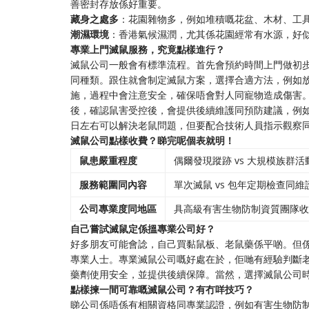
善密封存放係好重要。
藏身之處多
：花園雜物多，例如堆積嘅花盆、木材、工
潮濕環境
：香港氣候濕潤，尤其係花園經常有水源，好
專業上門滅鼠服務，究竟點樣進行？
滅鼠公司一般會有標準流程。首先會預約時間上門做初
同種類。跟住就會制定滅鼠方案，選擇合適方法，例如
施，過程中會注意安全，確保唔會對人同寵物造成傷害
後，確認鼠害受控後，會提供後續維護同預防建議，例如定
日左右可以解決老鼠問題，但要配合技術人員指示觀察
滅鼠公司點樣收費？睇完呢個表就明！
鼠患嚴重程度
偶爾發現蹤跡 vs 大規模族群活
服務範圍同內容
單次滅鼠 vs 包年定期檢查同維
公司專業度同地區
具高級有害生物防制資質團隊收
自己嘗試滅鼠定係搵專業公司好？
好多朋友可能會諗，自己買黏鼠板、老鼠藥係平啲。但
專業人士。專業滅鼠公司嘅好處在於，佢哋有經驗判斷
藥劑使用安全，並提供後續保障。當然，選擇滅鼠公司
點樣揀一間可靠嘅滅鼠公司？有冇咩技巧？
睇公司係唔係有相關資格同專業認證，例如有害生物防