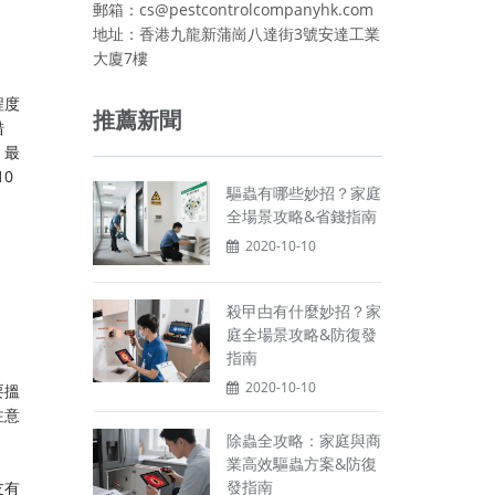
郵箱：cs@pestcontrolcompanyhk.com
地址：香港九龍新蒲崗八達街3號安達工業
大廈7樓
程度
推薦新聞
措
。最
0
驅蟲有哪些妙招？家庭
全場景攻略&省錢指南
2020-10-10
殺曱甴有什麼妙招？家
庭全場景攻略&防復發
指南
2020-10-10
要搵
注意
除蟲全攻略：家庭與商
業高效驅蟲方案&防復
發指南
友有