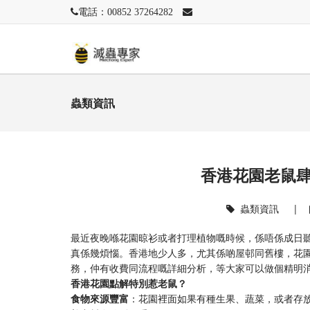
電話：00852 37264282
蟲類資訊
香港花園老鼠
蟲類資訊
|
最近夜晚喺花園晾衫或者打理植物嘅時候，係唔係成日
真係幾煩惱。香港地少人多，尤其係啲屋邨同舊樓，花
務，仲有收費同流程嘅詳細分析，等大家可以做個精明
香港花園點解特別惹老鼠？
食物來源豐富
：花園裡面如果有種生果、蔬菜，或者存