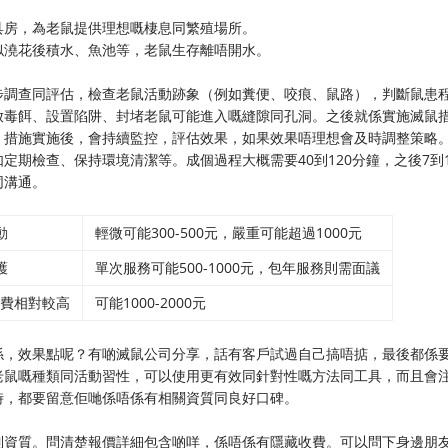
具房，為老鼠提供理想嘅棲息同繁殖場所。
似澆花後積水、魚池等，老鼠生存離唔開水。
步調查同評估，檢查老鼠活動跡象（例如糞便、咬痕、鼠路），判斷鼠患
放毒餌、設置陷阱、封堵老鼠可能進入嘅縫隙同孔洞。之後就係實施滅鼠
。措施實施後，會持續監控，評估效果，如果效果唔理想會及時調整策略
期檢查、保持環境清潔等。成個過程大概需要40到120分鐘，之後7到1
同溝通。
動
輕微可能300-500元，嚴重可能超過1000元
護
單次服務可能500-1000元，包年服務則需面議
費相對較高
可能1000-2000元
係，效果點呢？有啲滅鼠公司分享，話有客戶試過自己搞唔掂，最後都係
老鼠嘅種類同活動習性，可以使用更有效同針對性嘅方法同工具，而且會
時，都要留意佢哋係唔係有相關資質同良好口碑。
制資質。問清楚報價詳細包含啲咩，係唔係有隱藏收費。可以問下身邊朋