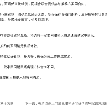
估，而唔係直接報價，同埋會唔會提供詳細服務方案同合約。
理花園雜物，減少老鼠藏身之處。妥善保存食物同飼料，最好用密封容器
周圍。垃圾桶要蓋實，並及時清理。
會指導點樣避開風險。預約時一定要同服務人員溝通清楚家中情況。
。簽約前要問清楚售后條款。
暫時收拾好食物、餐具等，確保師傅工作區域暢通。
。一般家鼠同溝鼠嘅處理方法會有不同。
根據技術人員提示觀察同溝通。
價格全攻略
下一篇 : 香港環保上門滅鼠服務邊間好？睇完呢篇就識