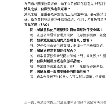
冇用過相關服務同評價。睇下公司係唔係願意先上門評
滅鼠之後，點樣預防老鼠返嚟？
滅鼠之後，更重要嘅係點樣防止佢哋返轉頭。要定期清
好。檢查並封堵建築物外牆嘅裂縫、孔洞，尤其係管道
常見問題（FAQ）
問：滅鼠服務使用嘅藥劑對寵物同細路仔安全嗎？
答：正規公司通常會選用環保、低毒性的藥劑，並
問：如果滅鼠後短期內又發現老鼠，點算？
答：好多公司會提供保質期，例如一年內免費跟進
問：滅鼠過程需要我點樣配合？
答：通常需要預留時間配合師傅上門，並按照指引
問：點樣判斷屋企嘅老鼠係咩品種？
答：專業師傅會通過糞便、腳印、咬痕等跡象判斷
問：滅鼠服務一般需要幾長時間先見效？
答：通常作業後7到10日左右可以解決問題，但要
上一篇 : 香港護老院上門滅鼠服務邊間好？滅鼠方法同