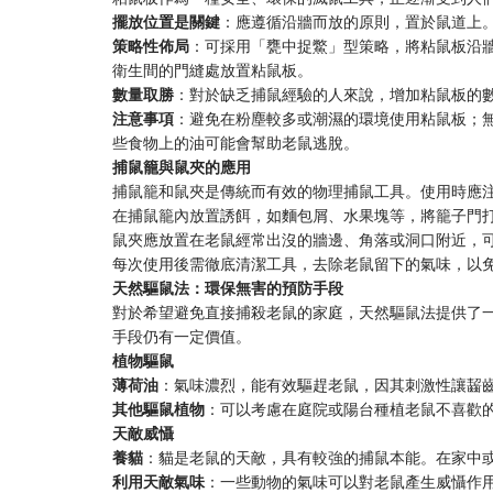
擺放位置是關鍵
：應遵循沿牆而放的原則，置於鼠道上
策略性佈局
：可採用「甕中捉鱉」型策略，將粘鼠板沿
衛生間的門縫處放置粘鼠板。
數量取勝
：對於缺乏捕鼠經驗的人來說，增加粘鼠板的
注意事項
：避免在粉塵較多或潮濕的環境使用粘鼠板；
些食物上的油可能會幫助老鼠逃脫。
捕鼠籠與鼠夾的應用
捕鼠籠和鼠夾是傳統而有效的物理捕鼠工具。使用時應
在捕鼠籠內放置誘餌，如麵包屑、水果塊等，將籠子門
鼠夾應放置在老鼠經常出沒的牆邊、角落或洞口附近，
每次使用後需徹底清潔工具，去除老鼠留下的氣味，以
天然驅鼠法：環保無害的預防手段
對於希望避免直接捕殺老鼠的家庭，天然驅鼠法提供了
手段仍有一定價值。
植物驅鼠
薄荷油
：氣味濃烈，能有效驅趕老鼠，因其刺激性讓齧
其他驅鼠植物
：可以考慮在庭院或陽台種植老鼠不喜歡
天敵威懾
養貓
：貓是老鼠的天敵，具有較強的捕鼠本能。在家中
利用天敵氣味
：一些動物的氣味可以對老鼠產生威懾作