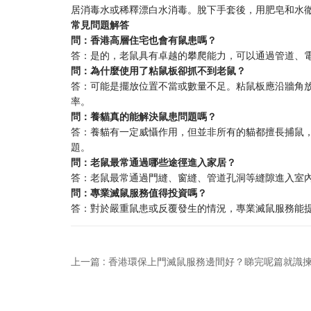
居消毒水或稀釋漂白水消毒。脫下手套後，用肥皂和水
常見問題解答
問：香港高層住宅也會有鼠患嗎？
答：是的，老鼠具有卓越的攀爬能力，可以通過管道、
問：為什麼使用了粘鼠板卻抓不到老鼠？
答：可能是擺放位置不當或數量不足。粘鼠板應沿牆角
率。
問：養貓真的能解決鼠患問題嗎？
答：養貓有一定威懾作用，但並非所有的貓都擅長捕鼠
題。
問：老鼠最常通過哪些途徑進入家居？
答：老鼠最常通過門縫、窗縫、管道孔洞等縫隙進入室內
問：專業滅鼠服務值得投資嗎？
答：對於嚴重鼠患或反覆發生的情況，專業滅鼠服務能
上一篇 : 香港環保上門滅鼠服務邊間好？睇完呢篇就識