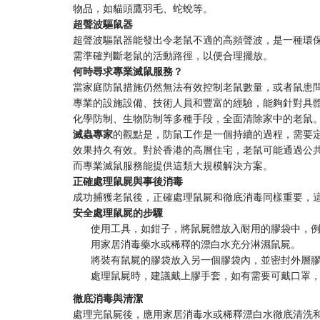
物品，如貓頭鷹羽毛、蛇蛻等。
超聲波驅鼠器
超聲波驅鼠器能發出令老鼠不適的高頻聲波，是一種環
需準確判斷老鼠的活動路徑，以便合理擺放。
何時尋求專業滅鼠服務？
當家庭防鼠措施仍然無法有效控制老鼠數量，或者鼠患
專業的設施設備、技術人員和豐富的經驗，能夠針對具
化學防制、生物防制等多種手段，全面清除家中的老鼠
滅蟲專家
的觀點是，防鼠工作是一個持續的過程，需要
效果持久有效。對於香港的高層住宅，老鼠可能通過公
而專業滅鼠服務能提供這類大規模解決方案。
正確處理鼠屍與事後消毒
成功捕獲老鼠後，正確處理鼠屍和徹底消毒同樣重要，
安全處理鼠屍的步驟
使用工具，如鉗子，將鼠屍體放入耐用的膠袋中，
用家居消毒藥水或稀釋的漂白水充分淋濕鼠屍。
將裝有鼠屍的膠袋放入另一個膠袋內，並密封外層
處理鼠屍時，建議戴上膠手套，如有需要可戴口罩
徹底消毒與清潔
處理完鼠屍後，應用家居消毒水或稀釋漂白水徹底清洗