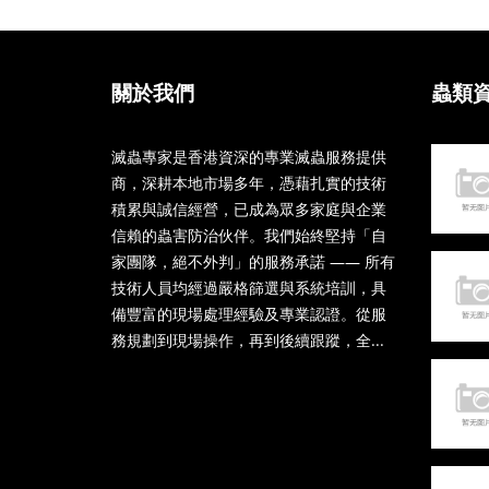
關於我們
蟲類
滅蟲專家是香港資深的專業滅蟲服務提供
商，深耕本地市場多年，憑藉扎實的技術
積累與誠信經營，已成為眾多家庭與企業
信賴的蟲害防治伙伴。我們始終堅持「自
家團隊，絕不外判」的服務承諾 —— 所有
技術人員均經過嚴格篩選與系統培訓，具
備豐富的現場處理經驗及專業認證。從服
務規劃到現場操作，再到後續跟蹤，全...