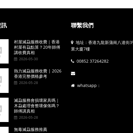
資訊
聯繫我們
村屋滅蝨服務收費｜香港
地址：香港九龍新蒲崗八達街3
村屋有蝨點算？20年師傅
業大廈7樓
講收費真相
2026-05-30
00852 37264282
熱力滅蝨服務收費 | 2026
香港完整價格參考
2026-05-28
whatsapp：
滅蝨服務會損壞家具嗎｜
木蝨處理會整壞傢俬嗎？
師傅講真相
2026-05-28
無毒滅蝨服務推薦