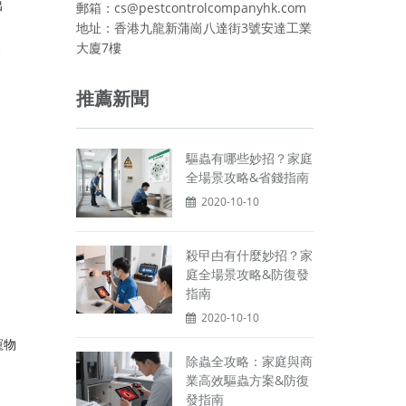
出
郵箱：cs@pestcontrolcompanyhk.com
地址：香港九龍新蒲崗八達街3號安達工業
、
大廈7樓
推薦新聞
驅蟲有哪些妙招？家庭
全場景攻略&省錢指南
2020-10-10
殺曱甴有什麼妙招？家
庭全場景攻略&防復發
指南
2020-10-10
寵物
除蟲全攻略：家庭與商
業高效驅蟲方案&防復
發指南