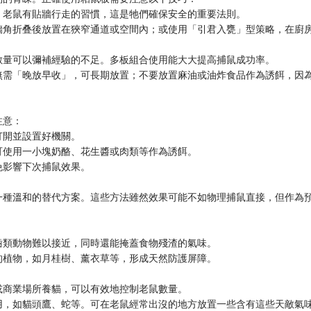
。老鼠有貼牆行走的習慣，這是牠們確保安全的重要法則。
牆角折叠後放置在狹窄通道或空間內；或使用「引君入甕」型策略，在廚
數量可以彌補經驗的不足。多板組合使用能大大提高捕鼠成功率。
無需「晚放早收」，可長期放置；不要放置麻油或油炸食品作為誘餌，因
注意：
打開並設置好機關。
可使用一小塊奶酪、花生醬或肉類等作為誘餌。
免影響下次捕鼠效果。
一種溫和的替代方案。這些方法雖然效果可能不如物理捕鼠直接，但作為
齒類動物難以接近，同時還能掩蓋食物殘渣的氣味。
的植物，如月桂樹、薰衣草等，形成天然防護屏障。
或商業場所養貓，可以有效地控制老鼠數量。
用，如貓頭鷹、蛇等。可在老鼠經常出沒的地方放置一些含有這些天敵氣