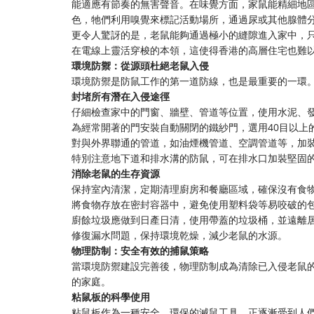
能適應有節奏的無害聲音。在味覺方面，家鼠能精細地
色，牠們利用嗅覺來標記活動場所，通過尿或其他腺體
更令人驚訝的是，老鼠能夠通過極小的縫隙進入家中，只
在電線上靈活穿梭的本領，這使得香港的高層住宅也難
環境防禦：從源頭杜絕老鼠入侵
環境防禦是防鼠工作的第一道防線，也是最重要的一環
封堵所有潛在入侵途徑
仔細檢查家中的門窗、牆壁、管道等位置，使用水泥、發
為經常開著的門安裝自動關閉的鐵紗門，選用40目以上
對與外界聯通的管道，如油煙機管道、空調管道等，加裝
特別注意地下道和排水溝的防鼠，可在排水口加裝堅固
消除老鼠的生存資源
保持室內清潔，定期清理廚房和餐廳區域，確保沒有食
將食物存放在密封容器中，避免使用塑料袋等易咬破的
廚餘垃圾應做到日產日清，使用帶蓋的垃圾桶，並遠離
修復漏水問題，保持環境乾燥，減少老鼠的水源。
物理防制：安全有效的捕鼠策略
當環境防禦建設完善後，物理防制成為清除已入侵老鼠
的家庭。
粘鼠板的科學使用
粘鼠板作為一種安全、環保的滅鼠工具，正逐漸受到人