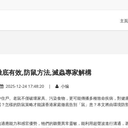
主頁
底有效,防鼠方法,滅蟲專家解構
2025-12-24 17:48:20 |
小编
少住戶。老鼠不僅破壞家具、污染食物，更可能傳播多種致命疾病，對健
居？怎樣的防鼠策略才能讓香港家庭徹底告別「鼠」患？本文將由環境防
的適應能力和感官優勢，牠們的聽覺異常靈敏，能利用超聲波進行溝通，