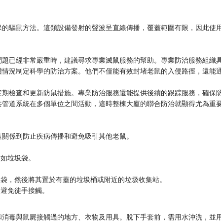
保的驅鼠方法。這類設備發射的聲波呈直線傳播，覆蓋範圍有限，因此使
問題已經非常嚴重時，建議尋求專業滅鼠服務的幫助。專業防治服務組織
體情況制定科學的防治方案。他們不僅能有效封堵老鼠的入侵路徑，還能
。
定期檢查和更新防鼠措施。專業防治服務還能提供後續的跟踪服務，確保
共管道系統在多個單位之間活動，這時整棟大廈的聯合防治就顯得尤為重
這關係到防止疾病傳播和避免吸引其他老鼠。
例如垃圾袋。
膠袋，然後將其置於有蓋的垃圾桶或附近的垃圾收集站。
，避免徒手接觸。
和消毒與鼠屍接觸過的地方、衣物及用具。脫下手套前，需用水沖洗，並