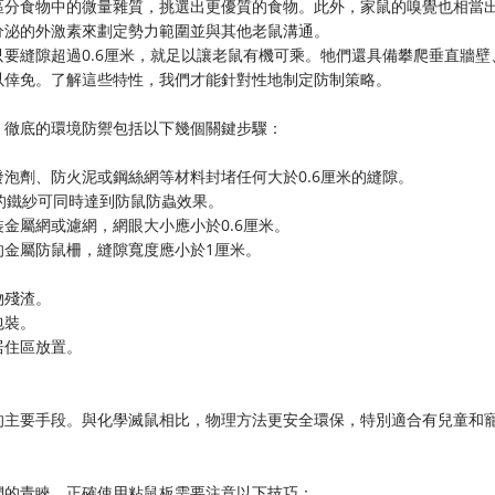
區分食物中的微量雜質，挑選出更優質的食物。此外，家鼠的嗅覺也相當
分泌的外激素來劃定勢力範圍並與其他老鼠溝通。
要縫隙超過0.6厘米，就足以讓老鼠有機可乘。牠們還具備攀爬垂直牆壁
以倖免。了解這些特性，我們才能針對性地制定防制策略。
。徹底的環境防禦包括以下幾個關鍵步驟：
泡劑、防火泥或鋼絲網等材料封堵任何大於0.6厘米的縫隙。
的鐵紗可同時達到防鼠防蟲效果。
金屬網或濾網，網眼大小應小於0.6厘米。
的金屬防鼠柵，縫隙寬度應小於1厘米。
物殘渣。
包裝。
居住區放置。
的主要手段。與化學滅鼠相比，物理方法更安全環保，特別適合有兒童和
們的青睞。正確使用粘鼠板需要注意以下技巧：