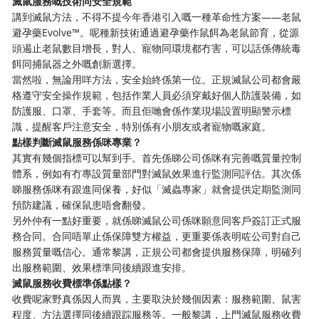
滅鼠服務嘅技術同安全規範
講到滅鼠方法，不得不提今年香港引入嘅一種革命性方案——老鼠
避孕藥Evolve™。呢種新技術通過避孕藥作鼠餌為老鼠節育，從源
頭遏止老鼠數目增長，對人、寵物同環境都冇害，可以話係傳統毒
餌同捕鼠器之外嘅創新選擇。
當然啦，無論用咩方法，安全始終係第一位。正規滅鼠公司都會嚴
格遵守安全操作規範，包括作業人員必須穿戴好個人防護裝備，如
防護服、口罩、手套等。而且佢哋會係作業現場設置明顯警示標
識，提醒客戶注意安全，特別係有小朋友或者寵物嘅家庭。
點樣判斷滅鼠服務係咪專業？
其實有幾個指標可以幫到手。首先係睇公司係咪有完善嘅質量控制
體系，例如有冇專設質量部門對滅鼠效果進行監測同評估。其次係
睇服務係咪有跟進同保養，好似「滅蟲專家」就會提供定期監測同
預防建議，確保鼠患唔會翻發。
另外仲有一點好重要，就係睇滅鼠公司係咪願意同客戶簽訂正式服
務合同。合同唔單止係保障雙方權益，更重要係表明咗公司對自己
服務質量嘅信心。通常黎講，正規公司都會提供服務保障，明確列
出服務範圍、效果標準同後續跟進安排。
滅鼠服務收費標準係點樣？
收費呢家野真係因人而異，主要取決於幾個因素：服務範圍、鼠害
程度、方法選擇同後續跟踪服務等。一般黎講，上門滅鼠服務收費