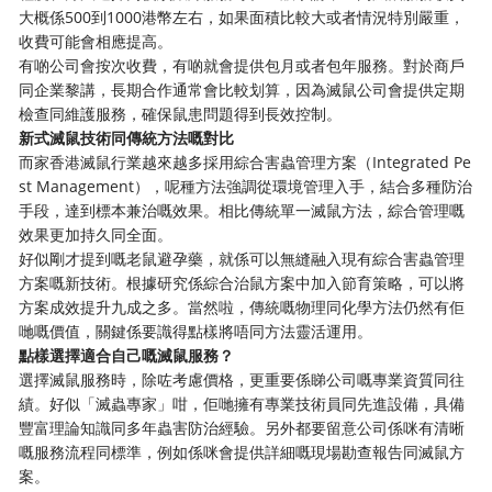
大概係500到1000港幣左右，如果面積比較大或者情況特別嚴重，
收費可能會相應提高。
有啲公司會按次收費，有啲就會提供包月或者包年服務。對於商戶
同企業黎講，長期合作通常會比較划算，因為滅鼠公司會提供定期
檢查同維護服務，確保鼠患問題得到長效控制。
新式滅鼠技術同傳統方法嘅對比
而家香港滅鼠行業越來越多採用綜合害蟲管理方案（Integrated Pe
st Management），呢種方法強調從環境管理入手，結合多種防治
手段，達到標本兼治嘅效果。相比傳統單一滅鼠方法，綜合管理嘅
效果更加持久同全面。
好似剛才提到嘅老鼠避孕藥，就係可以無縫融入現有綜合害蟲管理
方案嘅新技術。根據研究係綜合治鼠方案中加入節育策略，可以將
方案成效提升九成之多。當然啦，傳統嘅物理同化學方法仍然有佢
哋嘅價值，關鍵係要識得點樣將唔同方法靈活運用。
點樣選擇適合自己嘅滅鼠服務？
選擇滅鼠服務時，除咗考慮價格，更重要係睇公司嘅專業資質同往
績。好似「滅蟲專家」咁，佢哋擁有專業技術員同先進設備，具備
豐富理論知識同多年蟲害防治經驗。另外都要留意公司係咪有清晰
嘅服務流程同標準，例如係咪會提供詳細嘅現場勘查報告同滅鼠方
案。