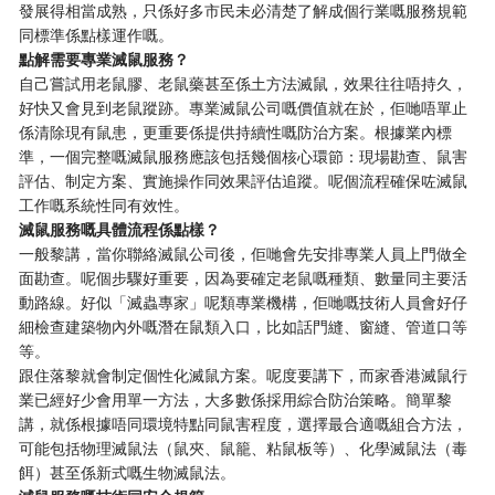
發展得相當成熟，只係好多市民未必清楚了解成個行業嘅服務規範
同標準係點樣運作嘅。
點解需要專業滅鼠服務？
自己嘗試用老鼠膠、老鼠藥甚至係土方法滅鼠，效果往往唔持久，
好快又會見到老鼠蹤跡。專業滅鼠公司嘅價值就在於，佢哋唔單止
係清除現有鼠患，更重要係提供持續性嘅防治方案。根據業內標
準，一個完整嘅滅鼠服務應該包括幾個核心環節：現場勘查、鼠害
評估、制定方案、實施操作同效果評估追蹤。呢個流程確保咗滅鼠
工作嘅系統性同有效性。
滅鼠服務嘅具體流程係點樣？
一般黎講，當你聯絡滅鼠公司後，佢哋會先安排專業人員上門做全
面勘查。呢個步驟好重要，因為要確定老鼠嘅種類、數量同主要活
動路線。好似「滅蟲專家」呢類專業機構，佢哋嘅技術人員會好仔
細檢查建築物內外嘅潛在鼠類入口，比如話門縫、窗縫、管道口等
等。
跟住落黎就會制定個性化滅鼠方案。呢度要講下，而家香港滅鼠行
業已經好少會用單一方法，大多數係採用綜合防治策略。簡單黎
講，就係根據唔同環境特點同鼠害程度，選擇最合適嘅組合方法，
可能包括物理滅鼠法（鼠夾、鼠籠、粘鼠板等）、化學滅鼠法（毒
餌）甚至係新式嘅生物滅鼠法。