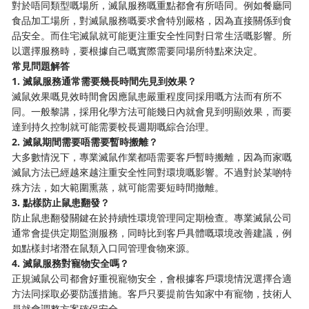
對於唔同類型嘅場所，滅鼠服務嘅重點都會有所唔同。例如餐廳同
食品加工場所，對滅鼠服務嘅要求會特別嚴格，因為直接關係到食
品安全。而住宅滅鼠就可能更注重安全性同對日常生活嘅影響。所
以選擇服務時，要根據自己嘅實際需要同場所特點來決定。
常見問題解答
1. 滅鼠服務通常需要幾長時間先見到效果？
滅鼠效果嘅見效時間會因應鼠患嚴重程度同採用嘅方法而有所不
同。一般黎講，採用化學方法可能幾日內就會見到明顯效果，而要
達到持久控制就可能需要較長週期嘅綜合治理。
2. 滅鼠期間需要唔需要暫時搬離？
大多數情況下，專業滅鼠作業都唔需要客戶暫時搬離，因為而家嘅
滅鼠方法已經越來越注重安全性同對環境嘅影響。不過對於某啲特
殊方法，如大範圍熏蒸，就可能需要短時間撤離。
3. 點樣防止鼠患翻發？
防止鼠患翻發關鍵在於持續性環境管理同定期檢查。專業滅鼠公司
通常會提供定期監測服務，同時比到客戶具體嘅環境改善建議，例
如點樣封堵潛在鼠類入口同管理食物來源。
4. 滅鼠服務對寵物安全嗎？
正規滅鼠公司都會好重視寵物安全，會根據客戶環境情況選擇合適
方法同採取必要防護措施。客戶只要提前告知家中有寵物，技術人
員就會調整方案確保安全。