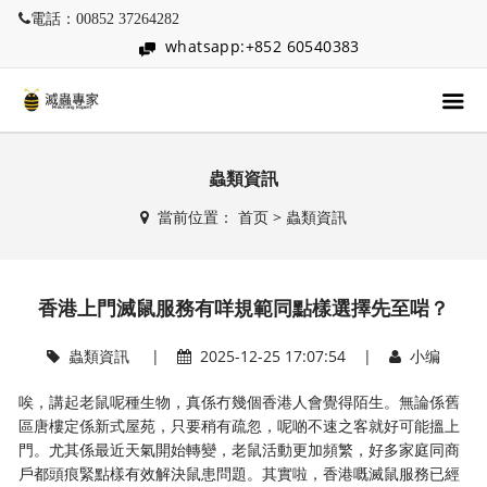
電話：00852 37264282
whatsapp:+852 60540383
蟲類資訊
當前位置：
首页
>
蟲類資訊
香港上門滅鼠服務有咩規範同點樣選擇先至啱？
蟲類資訊
|
2025-12-25 17:07:54 |
小编
唉，講起老鼠呢種生物，真係冇幾個香港人會覺得陌生。無論係舊
區唐樓定係新式屋苑，只要稍有疏忽，呢啲不速之客就好可能搵上
門。尤其係最近天氣開始轉變，老鼠活動更加頻繁，好多家庭同商
戶都頭痕緊點樣有效解決鼠患問題。其實啦，香港嘅滅鼠服務已經