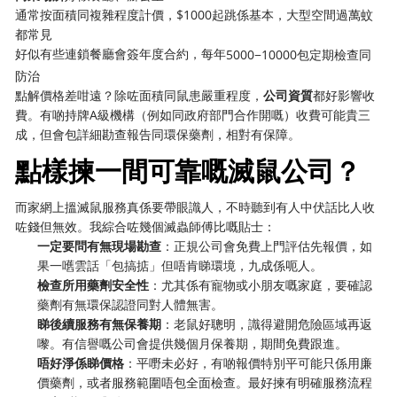
通常按面積同複雜程度計價，$1000起跳係基本，大型空間過萬蚊
都常見
好似有些連鎖餐廳會簽年度合約，每年
5000−10000包定期檢查同
防治
點解價格差咁遠？除咗面積同鼠患嚴重程度，
公司資質
都好影響收
費。有啲持牌A級機構（例如同政府部門合作開嘅）收費可能貴三
成，但會包詳細勘查報告同環保藥劑，相對有保障。
點樣揀一間可靠嘅滅鼠公司？
而家網上搵滅鼠服務真係要帶眼識人，不時聽到有人中伏話比人收
咗錢但無效。我綜合咗幾個滅蟲師傅比嘅貼士：
一定要問有無現場勘查
：正規公司會免費上門評估先報價，如
果一嚿雲話「包搞掂」但唔肯睇環境，九成係呃人。
檢查所用藥劑安全性
：尤其係有寵物或小朋友嘅家庭，要確認
藥劑有無環保認證同對人體無害。
睇後續服務有無保養期
：老鼠好聰明，識得避開危險區域再返
嚟。有信譽嘅公司會提供幾個月保養期，期間免費跟進。
唔好淨係睇價格
：平嘢未必好，有啲報價特別平可能只係用廉
價藥劑，或者服務範圍唔包全面檢查。最好揀有明確服務流程