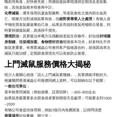
嘅廚房角落，好快會失效；而捕鼠籠如果唔識得定期清走老鼠氣
味，其他老鼠根本唔會再中計。
化學滅鼠
：通常係用抗凝血類藥劑，等老鼠食咗之後內部出血死
亡。呢種方法對成個鼠羣有效，但
絕對要專業人士處理
！有啲人貪
平喺街買老鼠藥返嚟自己放，結果反而搞到老鼠死喺暗位發臭，到
時要拆牆搵鼠屍，真係得不償失。
環境防治
：其實最治本嘅方法係斷絕老鼠生存條件。好似係
封堵牆
身裂縫、垃圾桶加蓋、食物密封存放
呢啲基本功夫，好多時比不停
殺鼠更重要。有專業滅蟲公司會同客戶簽維護合約，就係因為單次
滅鼠只能治標，定期跟進環境先可以長效防止復發。
上門滅鼠服務價格大揭秘
唔少人最關心就係「請人上門滅鼠要幾錢」，其實價格浮動好大。
根據幾間香港滅蟲公司報價同網上資料，可以歸納出以下範圍：
一般住宅單位
：
基本檢查同滅鼠（例如放藥、設置陷阱）：
400−800左右
如果鼠患嚴重要多次跟進或者要拆開假天花處理：可能要去到
1000
−2000
有啲公司會提供保用期，例如3個月內免費跟進，記得問清楚
商業場所
好似餐廳、辦公室：