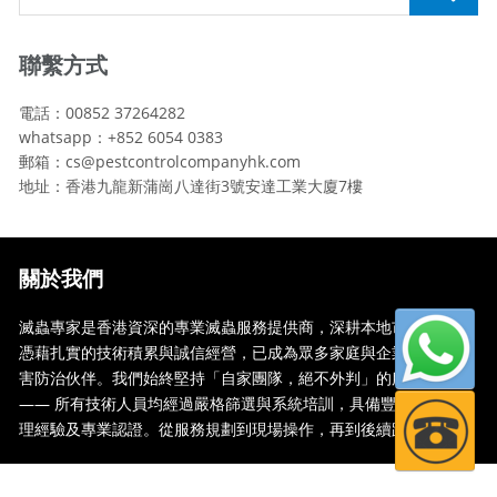
聯繫方式
電話：00852 37264282
whatsapp：+852 6054 0383
郵箱：cs@pestcontrolcompanyhk.com
地址：香港九龍新蒲崗八達街3號安達工業大廈7樓
關於我們
滅蟲專家是香港資深的專業滅蟲服務提供商，深耕本地市場多年，
憑藉扎實的技術積累與誠信經營，已成為眾多家庭與企業信賴的蟲
害防治伙伴。我們始終堅持「自家團隊，絕不外判」的服務承諾
—— 所有技術人員均經過嚴格篩選與系統培訓，具備豐富的現場處
理經驗及專業認證。從服務規劃到現場操作，再到後續跟蹤，全...