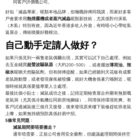
同客戶評價嘅公司。
好似「滅蟲專家」呢類本地品牌，佢哋嘅師傅同我講，而家好多客
戶會要求用
熱煙霧機或者蒸汽滅蟲
呢類新技術，尤其係對付床虱
（木虱）特別有效。因為近年香港多咗人外遊，有時唔小心帶咗虱
返屋企，傳統噴藥好難根治。
自己動手定請人做好？
如果只係見到一兩隻老鼠偶爾出現，其實可以試下自己處理。例如
去五金鋪買
超聲波驅鼠器
（大約
200−500），或者擺放
薄荷油、辣
椒水
呢啲天然驅鼠劑。但有師傅提醒，如果已經聽到天花板有成羣
老鼠跑動聲，或者發現傢俬被咬爛，就好大機會係巢穴喺附近，呢
個時候就真係要搵專業人士處理。
最後比個小貼士：滅鼠成功之後，記得定期檢查屋企外圍有無新嘅
老鼠洞（尤其係冷氣機位同廚房地腳線），同埋保持環境乾爽。有
客戶試過滅鼠後三個月又復發，後來發現原來樓下裝修趕咗班老鼠
上嚟，如果無持續預防真係好易中招。
5條常見問題
：
滅鼠期間要唔要搬走？
通常唔需要，正規公司會用安全藥劑，但建議處理期間保持空