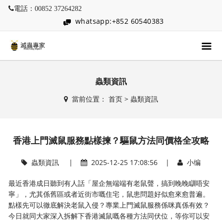
電話：00852 37264282
whatsapp:+852 60540383
蟲類資訊
當前位置：
首页
>
蟲類資訊
香港上門滅鼠服務點樣揀？驅鼠方法同價格全攻略
蟲類資訊
|
2025-12-25 17:08:56 |
小编
最近香港成日聽到有人話「屋企無端端有老鼠聲，搞到晚晚瞓唔安
寧」，尤其係舊區或者近街市嘅住宅，鼠患問題好似愈來愈普遍。
點樣先可以徹底解決老鼠入侵？專業上門滅鼠服務係咪真係有效？
今日就同大家深入拆解下香港滅鼠嘅各種方法同伏位，等你可以安