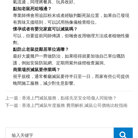
氣流通，同埋將餐具、玩具收好。
點知老鼠死咗喺邊？
專業師傅會用追踪粉末或者經驗判斷死鼠位置，如果自己發現
有異味又搵唔到，可以試用熱像儀檢查暗位。
懷孕或者有嬰兒家庭可以滅鼠嗎？
可以，但要提前同師傅講，佢哋會改用物理方法或者植物性藥
劑。
點防止老鼠從鄰居單位過嚟？
最好大廈幾戶一齊做防治，如果唔得就要加強自己單位嘅防
護，例如安裝防鼠網、定期用紫外線燈檢查漏洞。
商業場所滅鼠要停業嗎？
視乎規模，通常餐廳滅鼠要停半日至一日，而家有些公司提供
晚間施工服務，減少對生意影響。
上一篇 : 香港上門滅鼠服務，點樣先至安全唔傷人同寵物？
下一篇 : 香港上門滅鼠年度服務 費用解析,滅鼠公司價格比較指南