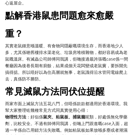
心返屋企。
點解香港鼠患問題愈來愈嚴
重？
其實老鼠鍾意喺溫暖、有食物同隱蔽嘅環境生存，而香港地少人
多，尤其係啲舊樓排水渠老化、垃圾房堆積雜物，都好容易成為老
鼠嘅溫床。有滅蟲公司師傅同我講，佢哋接過最誇張嘅case係一間
餐廳因為後巷長期有廚餘，結果成個天花闆變成老鼠竇，要拆開先
搞得掂。所以唔好以為住高層就無事，老鼠識得沿水管同電線爬上
去，真係防不勝防。
常見滅鼠方法同伏位提醒
而家市面上滅鼠方法五花八門，但唔係款款都適用於香港環境。我
幫大家整理咗幾種常見方式同真實使用心得：
物理性方法
：好似係
鼠夾、粘鼠板、捕鼠籠
呢類，好處係無化學藥
劑，比較安全。不過有師傅同我講，佢哋上門跟進嘅case入面，超
過一半係自己用錯方法失敗嘅。例如粘鼠板如果放喺多塵或者潮濕