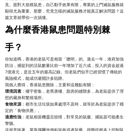
見。面對大規模鼠患，自己動手效果有限，專業的上門滅鼠服務就
顯得尤為重要。那麼，究竟怎樣的滅鼠服務才能真正解決問題？這
篇文章就帶你一次搞懂。
為什麼香港鼠患問題特別棘
手？
你知道嗎，香港的老鼠可是相當「聰明」的。過去一年，港府加強
防治，捕捉到的活鼠數量比前一年增加了近六成，投入的資金超過
7億港元，是近五年的最高記錄。但老鼠們似乎已經習慣了傳統的
風險模式，能成功避開許多陷阱。
我個人覺得，香港鼠患難除，主要和這幾點有關：
環境因素
：樓宇密集，老舊唐樓、劏房的縫隙多，為老鼠提供了理
想的藏身和繁殖場所。
食物來源
：都市生活垃圾如果處理不及時，就等於為老鼠提供了穩
定的「食物供應」。
適應性強
：老鼠相當機靈且狡猾，對常見的鼠藥、捕鼠器可能產生
警惕。
這就意味著，單靠偶爾放個粘鼠板或者鼠藥，很難從根本上控制鼠