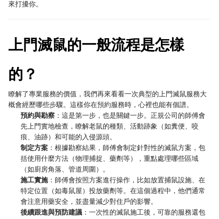
來打擾你。
上門滅鼠的一般流程是怎樣
的？
瞭解了專業服務的價值，我們再來看看一次典型的上門滅鼠服務大
概會經歷哪些步驟。這樣你在預約服務時，心裡也能有個譜。
預約與勘察
：這是第一步，也是關鍵一步。正規公司的師傅會
先上門實地檢查，瞭解老鼠的種類、活動跡象（如糞便、咬
痕、油跡）和可能的入侵源頭。
制定方案
：根據勘察結果，師傅會制定針對性的滅鼠方案，包
括使用什麼方法（物理捕捉、藥劑等），重點處理哪些區域
（如廚房角落、管道周圍）。
施工實施
：師傅會按照方案進行操作，比如放置捕鼠設施、在
特定位置（如毒鼠屋）投放藥劑等。在這個過程中，他們通常
會注意用藥安全，並盡量減少對住戶的影響。
後續跟進與預防建議
：一次性的滅鼠施工後，可靠的服務還包