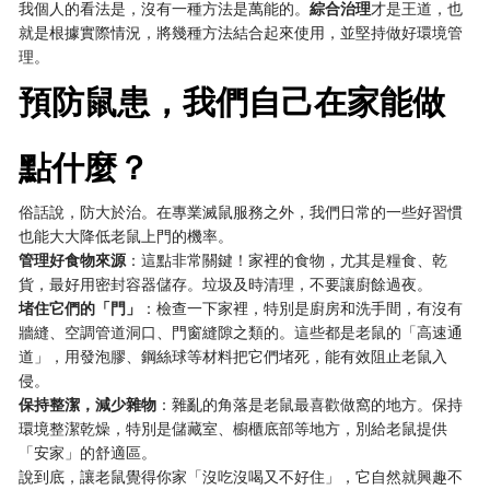
我個人的看法是，沒有一種方法是萬能的。
綜合治理
才是王道，也
就是根據實際情況，將幾種方法結合起來使用，並堅持做好環境管
理。
預防鼠患，我們自己在家能做
點什麼？
俗話說，防大於治。在專業滅鼠服務之外，我們日常的一些好習慣
也能大大降低老鼠上門的機率。
管理好食物來源
：這點非常關鍵！家裡的食物，尤其是糧食、乾
貨，最好用密封容器儲存。垃圾及時清理，不要讓廚餘過夜。
堵住它們的「門」
：檢查一下家裡，特別是廚房和洗手間，有沒有
牆縫、空調管道洞口、門窗縫隙之類的。這些都是老鼠的「高速通
道」，用發泡膠、鋼絲球等材料把它們堵死，能有效阻止老鼠入
侵。
保持整潔，減少雜物
：雜亂的角落是老鼠最喜歡做窩的地方。保持
環境整潔乾燥，特別是儲藏室、櫥櫃底部等地方，別給老鼠提供
「安家」的舒適區。
說到底，讓老鼠覺得你家「沒吃沒喝又不好住」，它自然就興趣不