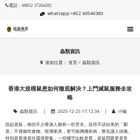
電話：00852 37264282
whatsapp:+852 60540383
蟲類資訊
當前位置：
首页
>
蟲類資訊
香港大規模鼠患如何徹底解決？上門滅鼠服務全攻
略
蟲類資訊
|
2025-12-25 17:12:34 |
小编
說起老鼠，相信不少香港人都有一肚苦水。這些不請自來的「鄰
居」不僅偷吃食物、咬壞家具，更可能傳播疾病，實在讓人頭痛。
特別是香港居住環境密集，一些樓宇比較老舊，老鼠問題更是常