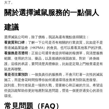
大了。
關於選擇滅鼠服務的一點個人
建議
選擇滅鼠公司時，除了價格，我認為還有幾點值得關注：
看資質和口碑
：了解一下公司是否有相關的行業資質，比如是不是
香港滅蟲業協會（HKPMA）的會員。也可以看看其他客戶的評價。
看服務是否透明
：正規公司通常會提供明確的報價單，寫清楚服務
範圍、使用的方法、藥品，以及後續的保固政策。對於「終身維
護」這樣的承諾，要問清楚具體條款，比如是定期上門檢查還是有
鼠患再聯繫。
看是否注重預防
：一個負責任的服務商，不會只盯著一次性的滅鼠
施工，而是會花時間指導你如何通過環境改善來預防鼠患復發。
說到底，對付老鼠是一場持久戰，需要耐心和正確的方法。希望這
些資訊能幫助你更好地應對鼠患問題，營造一個更舒適安心的居住
環境。
常見問題（FAQ）