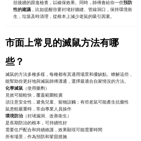
括後續的跟進檢查，以確保效果。同時，師傅會給你一些
預防
性的建議
，比如提醒你要封堵好牆縫、管線洞口，保持環境衛
生，垃圾及時清理，從根本上減少老鼠的吸引因素。
市面上常見的滅鼠方法有哪
些？
滅鼠的方法多種多樣，每種都有其適用場景和優缺點。瞭解這些，
能幫助你更好地與滅鼠師傅溝通，選擇最適合自家情況的方法。
化學滅鼠
（使用藥劑）
見效可能較快，覆蓋範圍較廣
須注意安全性，避免兒童、寵物誤觸；有些老鼠可能產生抗藥性
鼠患較嚴重時，常由專業人員操作
環境防治
（封堵漏洞、改善衛生）
是長期防治的根本，可持續性好
需要住戶配合和持續維護，效果顯現可能需要時間
所有場景，作為預防和鞏固措施