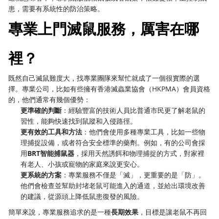
患，需要有系統性的防治策略。
專業上門滅鼠服務，厲害在哪
裡？
既然自己滅鼠難度大，找專業團隊來幫忙就成了一個很實際的選
擇。專業公司，比如有些擁有香港滅蟲業協會（HKPMA）會員資格
的，他們通常有幾個優勢：
更準確的判斷
：經驗豐富的技術人員比普通市民更了解老鼠的
習性，能夠快速找到鼠蹤和入侵路徑。
更有效的工具和方法
：他們會使用多種專業工具，比如一些物
理捕捉設備，或者符合安全標準的藥劑。例如，有的公司會採
用
BRT智能捕鼠器
，採用天然誘餌和物理捕捉的方式，對家裡
有老人、小孩或寵物的家庭來說更安心。
更系統的方案
：專業服務不僅是「滅」，更重要的是「防」。
他們會檢查並幫助封堵老鼠可能進入的通道，並給出環境改善
的建議，從源頭上降低鼠患復發的風險。
簡單來說，專業服務追求的是一種
長期效果
，目標是讓老鼠不再回