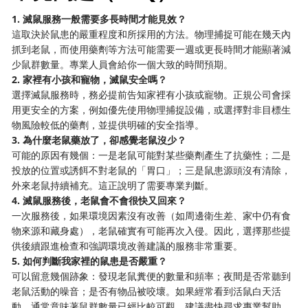
1. 滅鼠服務一般需要多長時間才能見效？
這取決於鼠患的嚴重程度和所採用的方法。物理捕捉可能在幾天內
抓到老鼠，而使用藥劑等方法可能需要一週或更長時間才能顯著減
少鼠群數量。專業人員會給你一個大致的時間預期。
2. 家裡有小孩和寵物，滅鼠安全嗎？
選擇滅鼠服務時，務必提前告知家裡有小孩或寵物。正規公司會採
用更安全的方案，例如優先使用物理捕捉設備，或選擇對非目標生
物風險較低的藥劑，並提供明確的安全指導。
3. 為什麼老鼠藥放了，卻感覺老鼠沒少？
可能的原因有幾個：一是老鼠可能對某些藥劑產生了抗藥性；二是
投放的位置或誘餌不對老鼠的「胃口」；三是鼠患源頭沒有清除，
外來老鼠持續補充。這正說明了需要專業判斷。
4. 滅鼠服務後，老鼠會不會很快又回來？
一次服務後，如果環境因素沒有改善（如周邊衛生差、家中仍有食
物來源和藏身處），老鼠確實有可能再次入侵。因此，選擇那些提
供後續跟進檢查和強調環境改善建議的服務非常重要。
5. 如何判斷我家裡的鼠患是否嚴重？
可以留意幾個跡象：發現老鼠糞便的數量和頻率；夜間是否常聽到
老鼠活動的噪音；是否有物品被咬壞。如果經常看到活鼠白天活
動，通常意味著鼠群數量已經比較可觀，建議盡快尋求專業幫助。