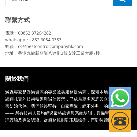
聯繫方式
電話：00852 37264282
whatsapp：+852 6054 0383
郵箱：cs@pestcontrolcompanyhk.com
地址：香港九龍新蒲崗八達街3號安達工業大廈7樓
關於我們
滅蟲專家是香港資深的專業滅蟲服務提供商，深耕本地市場多年，
憑藉扎實的技術積累與誠信經營，已成為眾多家庭與企業信賴的蟲
害防治伙伴。我們始終堅持「自家團隊，絕不外判」的服務承諾
—— 所有技術人員均經過嚴格篩選與系統培訓，具備豐富的現場處
理經驗及專業認證。從服務規劃到現場操作，再到後續跟蹤，全...