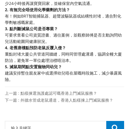
少24小時後再讓寶寶回家，並確保室內空氣流通。
2. 有無完全唔使用化學藥劑的方法？
有！例如BRT智能捕鼠器、超聲波驅鼠器或結構性封堵，適合對化
學劑敏感嘅家庭。
3. 點判斷滅鼠公司是否專業？
可要求查看公司資質證書、過往案例，並觀察師傅是否主動詢問幼
兒活動範圍同健康狀況。
4. 老舊唐樓點預防老鼠反覆入侵？
重點封堵大廈公共管道同牆縫，同時同管理處溝通，協調全幢大廈
防治，避免單一單位處理治標唔治本。
5. 滅鼠期間點安置寵物同幼兒？
建議安排暫住親友家中或選擇幼兒唔在屋嘅時段施工，減少暴露風
險。
上一篇 : 點樣揀選漁護處認可嘅香港上門滅鼠服務？
下一篇 : 外牆水管成老鼠通道，香港人點樣揀上門滅鼠服務？