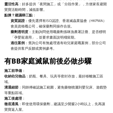
靈活性高
：好多提供「夜間施工」或「分段作業」，方便家長避開
寶寶活動時間，減低影響。
點揀？建議睇三點
：
資質認證
：優先選擇有ISO認證、香港滅蟲業協會（HKPMA）
會員資格嘅公司，確保藥劑同操作合規。
藥劑透明度
：主動詢問使用嘅藥劑係咪漁農署註冊、是否標明
「孕嬰寵適用」，並要求書面說明殘留期。
過往案例
：查詢公司有無處理過有幼兒家庭嘅案例，部分公司
會提供客戶反饋或實例參考。
有BB家庭滅鼠前後必做步驟
施工前準備
：
收納幼兒物品
：奶瓶、餐具、玩具等密封存放，最好移離施工區
域。
溝通細節
：同師傅確認施工範圍，避免藥物噴灑到嬰兒床、遊戲墊
等重點區域。
施工後處理
：
徹底通風
：即使使用環保藥劑，建議至少開窗2小時以上，先再讓
寶寶返入屋。