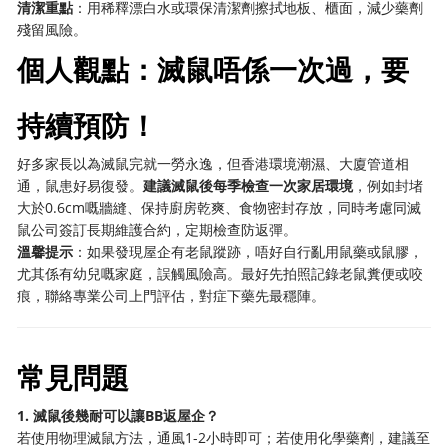
清潔重點
：用稀釋漂白水或環保清潔劑擦拭地板、櫃面，減少藥劑
殘留風險。
個人觀點：滅鼠唔係一次過，要
持續預防！
好多家長以為滅鼠完就一勞永逸，但香港環境潮濕、大廈管道相
通，鼠患好易復發。
建議滅鼠後每季檢查一次家居環境
，例如封堵
大於0.6cm嘅牆縫、保持廚房乾爽、食物密封存放，同時考慮同滅
鼠公司簽訂長期維護合約，定期檢查防返彈。
溫馨提示
：如果發現屋企有老鼠蹤跡，唔好自行亂用鼠藥或鼠膠，
尤其係有幼兒嘅家庭，誤觸風險高。最好先拍照記錄老鼠糞便或咬
痕，聯絡專業公司上門評估，對症下藥先最穩陣。
常見問題
1. 滅鼠後幾耐可以讓BB返屋企？
若使用物理滅鼠方法，通風1-2小時即可；若使用化學藥劑，建議至