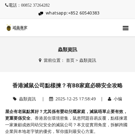
電話：00852 37264282
whatsapp:+852 60540383
蟲類資訊
當前位置：
首页
>
蟲類資訊
香港滅鼠公司點樣揀？有BB家庭必睇安全攻略
蟲類資訊
|
2025-12-25 17:58:49 |
小编
屋企有老鼠點算好？尤其係有嬰幼兒嘅家庭，滅鼠唔單止要有效，
更重要係安全
。香港居住環境密集，鼠患問題容易反覆，點樣揀選
一家兼顧成效同幼兒安全的滅鼠公司？本文從實用角度，拆解跨國
企業與本地老字號的優劣，幫你搵到最安心方案。