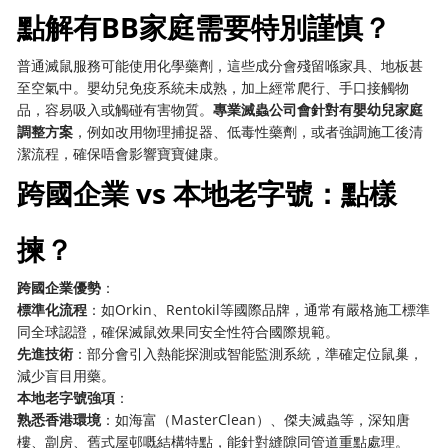
點解有BB家庭需要特別謹慎？
普通滅鼠服務可能使用化學藥劑，這些成分會殘留喺家具、地板甚
至空氣中。嬰幼兒免疫系統未成熟，加上經常爬行、手口接觸物
品，容易吸入或觸碰有害物質。
專業滅蟲公司會針對有嬰幼兒家庭
調整方案
，例如改用物理捕捉器、低毒性藥劑，或者強調施工後清
潔流程，確保唔會影響寶寶健康。
跨國企業 vs 本地老字號：點樣
揀？
跨國企業優勢
：
標準化流程
：如Orkin、Rentokil等國際品牌，通常有嚴格施工標準
同全球認證，確保滅鼠效果同安全性符合國際規範。
先進技術
：部分會引入熱能探測或智能監測系統，準確定位鼠巢，
減少盲目用藥。
本地老字號強項
：
熟悉香港環境
：如海富（MasterClean）、傑夫滅蟲等，深知唐
樓、劏房、舊式屋邨嘅結構特點，能針對縫隙同管道重點處理。