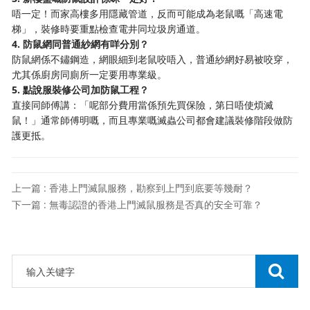
唔一定！而家高樓多用隱藏管道，反而可能成為老鼠嘅「高速電
梯」，裝修時要重點檢查電井同垃圾房通道。
4. 防鼠網同普通紗網有咩分別？
防鼠網係不鏽鋼造，網眼細到老鼠咬唔入，普通紗網好易被咬穿，
尤其係廚房同廁所一定要用專業級。
5. 點說服裝修公司加防鼠工程？
直接同師傅講：「呢部分費用當係預先買保險，第日唔使煩滅
鼠！」通常師傅明嘅，而且專業嘅滅蟲公司都會建議裝修階段做防
護更抵。
上一篇 : 香港上門滅鼠服務，勘察到上門到底要等幾耐？
下一篇 : 無毒認證的香港上門滅鼠服務是否真的安全可靠？