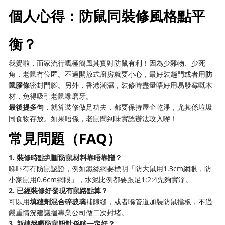
個人心得：防鼠同裝修風格點平
衡？
我覺啦，而家流行嘅極簡風其實對防鼠有利！因為少雜物、少死
角，老鼠冇位匿。不過開放式廚房就要小心，最好裝趟門或者用
防
鼠膠條
密封門腳。另外，香港潮濕，裝修時盡量唔好用易發霉嘅木
材，免得吸引老鼠嚟磨牙。
最後提多句
，就算裝修做足功夫，都要保持屋企乾淨，尤其係垃圾
同食物存放。如果唔係，老鼠聞到味實諗辦法攻入嚟！
常見問題（FAQ）
1. 裝修時點判斷防鼠材料靠唔靠譜？
睇吓有冇防鼠認證，例如鐵絲網要標明「防大鼠用1.3cm網眼，防
小家鼠用0.6cm網眼」，水泥比例都要跟足1:2:4先夠實淨。
2. 已經裝修好發現有鼠路點算？
可以用
填縫劑混合碎玻璃
補隙縫，或者喺管道加裝防鼠擋板，不過
嚴重情況建議搵專業公司做二次封堵。
3. 新樓盤嘅防鼠設計係咪一定好？