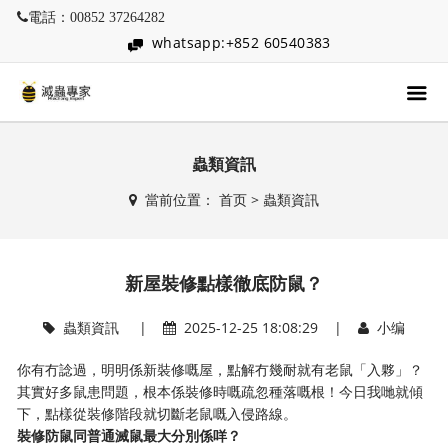
電話：00852 37264282
whatsapp:+852 60540383
蟲類資訊
當前位置：
首页
>
蟲類資訊
新屋裝修點樣徹底防鼠？
蟲類資訊
|
2025-12-25 18:08:29 |
小编
你有冇諗過，明明係新裝修嘅屋，點解冇幾耐就有老鼠「入夥」？
其實好多鼠患問題，根本係裝修時嘅疏忽種落嘅根！今日我哋就傾
下，點樣從裝修階段就切斷老鼠嘅入侵路線。
裝修防鼠同普通滅鼠最大分別係咩？