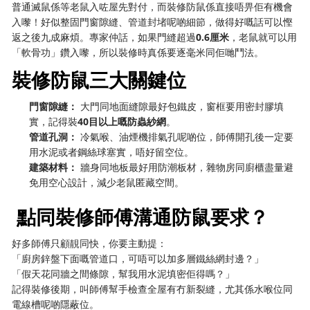
普通滅鼠係等老鼠入咗屋先對付，而裝修防鼠係直接唔畀佢有機會
入嚟！好似整固門窗隙縫、管道封堵呢啲細節，做得好嘅話可以慳
返之後九成麻煩。專家仲話，如果門縫超過
0.6厘米
，老鼠就可以用
「軟骨功」鑽入嚟，所以裝修時真係要逐毫米同佢哋鬥法。
裝修防鼠三大關鍵位
門窗隙縫：
​ 大門同地面縫隙最好包鐵皮，窗框要用密封膠填
實，記得裝
40目以上嘅防蟲紗網
。
管道孔洞：
​ 冷氣喉、油煙機排氣孔呢啲位，師傅開孔後一定要
用水泥或者鋼絲球塞實，唔好留空位。
建築材料：
​ 牆身同地板最好用防潮板材，雜物房同廚櫃盡量避
免用空心設計，減少老鼠匿藏空間。
️ 點同裝修師傅溝通防鼠要求？
好多師傅只顧靚同快，你要主動提：
「廚房鋅盤下面嘅管道口，可唔可以加多層鐵絲網封邊？」
「假天花同牆之間條隙，幫我用水泥填密佢得嗎？」
記得裝修後期，叫師傅幫手檢查全屋有冇新裂縫，尤其係水喉位同
電線槽呢啲隱蔽位。