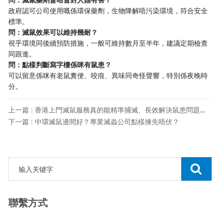
政府認可公司使用嘅係環保藥劑，生物降解唔污染環境，符合安全
標準。
問：滅鼠效果可以維持幾耐？
視乎環境同後續預防措施，一般可維持數月至半年，建議定期檢查
同跟進。
問：點樣判斷寫字樓係咪有鼠患？
可以留意係咪有老鼠糞便、咬痕、異味同奇怪聲響，特別係夜晚時
分。
上一篇 : 香港上門滅鼠服務真的能精準捕滅、長效解決鼠患問題嗎？
下一篇 : 中環滅鼠邊間好？專業滅蟲公司點樣揀先唔伏？
聯繫方式