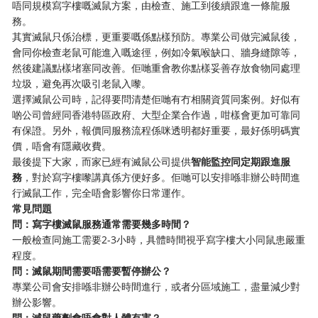
唔同規模寫字樓嘅滅鼠方案，由檢查、施工到後續跟進一條龍服
務。
其實滅鼠只係治標，更重要嘅係點樣預防。專業公司做完滅鼠後，
會同你檢查老鼠可能進入嘅途徑，例如冷氣喉缺口、牆身縫隙等，
然後建議點樣堵塞同改善。佢哋重會教你點樣妥善存放食物同處理
垃圾，避免再次吸引老鼠入嚟。
選擇滅鼠公司時，記得要問清楚佢哋有冇相關資質同案例。好似有
啲公司曾經同香港特區政府、大型企業合作過，咁樣會更加可靠同
有保證。另外，報價同服務流程係咪透明都好重要，最好係明碼實
價，唔會有隱藏收費。
最後提下大家，而家已經有滅鼠公司提供
智能監控同定期跟進服
務
，對於寫字樓嚟講真係方便好多。佢哋可以安排喺非辦公時間進
行滅鼠工作，完全唔會影響你日常運作。
常見問題
問：寫字樓滅鼠服務通常需要幾多時間？
一般檢查同施工需要2-3小時，具體時間視乎寫字樓大小同鼠患嚴重
程度。
問：滅鼠期間需要唔需要暫停辦公？
專業公司會安排喺非辦公時間進行，或者分區域施工，盡量減少對
辦公影響。
問：滅鼠藥劑會唔會對人體有害？