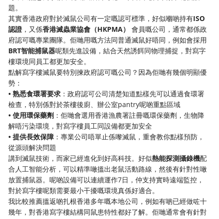
題。
其實香港政府對於滅鼠公司有一定嘅認可標準，好似嗰啲持有
ISO
認證
，又係
香港滅蟲業協會（HKPMA）
​ 會員嘅公司，通常都係政
府認可嘅專業團隊。佢哋用嘅方法同普通滅鼠好唔同，例如會採用
BRT智能捕鼠器
呢類先進設備，結合天然誘餌同物理捕捉，對寫字
樓環境同員工都更加安全。
點解寫字樓滅鼠要特別揀政府認可嘅公司？因為佢哋有幾個明顯優
勢：
• 熟悉食環署要求
：政府認可公司清楚知道點樣先可以通過食環署
檢查，特別係對於茶樓後廚、辦公室pantry呢啲重點區域
• 使用環保藥劑
：佢哋會選用香港漁農署註冊嘅環保藥劑，生物降
解唔污染環境，對寫字樓員工同設備都更加安全
• 提供長效保障
：專業公司唔單止係嚟滅鼠，重會教你點樣預防，
從源頭解決問題
講到滅鼠技術，而家已經進化到好高科技。好似
熱能探測攝錄機
配
合人工智能分析，可以精準噉搵出老鼠活動路線，然後有針對性噉
放置捕鼠器。呢啲設備可以連續運作7日，仲支持實時遠端監控，
對於寫字樓呢類需要最小干擾嘅環境真係好適合。
我比較推薦搵返啲扎根香港多年嘅本地公司，例如有啲已經做咗十
幾年，對香港寫字樓結構同鼠患特性都好了解。佢哋通常會有針對