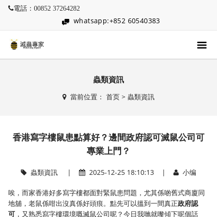
電話：00852 37264282
whatsapp:+852 60540383
蟲類資訊
當前位置：
首页
>
蟲類資訊
香港寫字樓鼠患點算好？邊間政府認可滅鼠公司可
專業上門？
蟲類資訊
|
2025-12-25 18:10:13 |
小编
唉，而家香港好多寫字樓都面對緊鼠患問題，尤其係啲舊式商廈同
地舖，老鼠係咁出沒真係好頭痕。點先可以搵到一間真正
政府認
可
，又熟悉寫字樓環境嘅滅鼠公司呢？今日我哋就嚟傾下呢個話