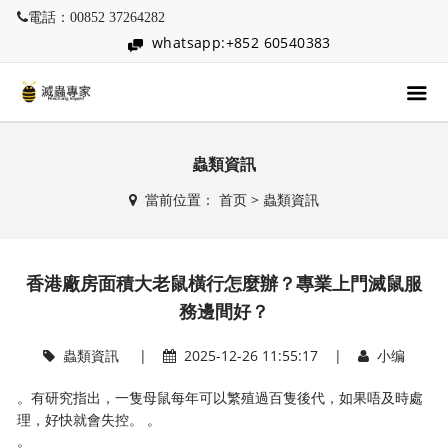
電話：00852 37264282
whatsapp:+852 60540383
蟲類資訊
當前位置：
首页
>
蟲類資訊
香港廠房面積大老鼠橫行怎麼辦？專業上門滅鼠服
務邊間好？
蟲類資訊
|
2025-12-26 11:55:17 |
小编
。有研究指出，一隻母鼠每年可以繁殖過百隻後代，如果唔及時處
理，好快就會失控。 。
。