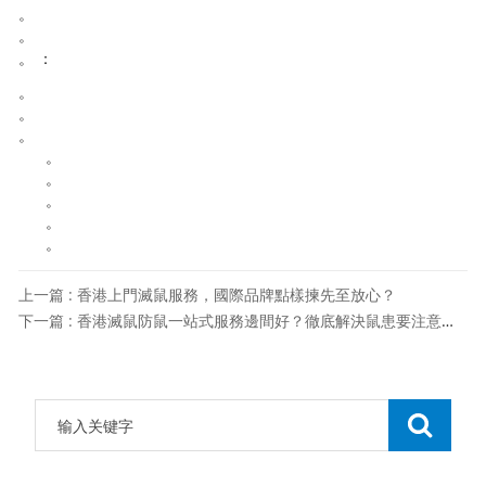
。
。
。 ：
。
。
。
。
。
。
。
。
上一篇 : 香港上門滅鼠服務，國際品牌點樣揀先至放心？
下一篇 : 香港滅鼠防鼠一站式服務邊間好？徹底解決鼠患要注意啲乜嘢？