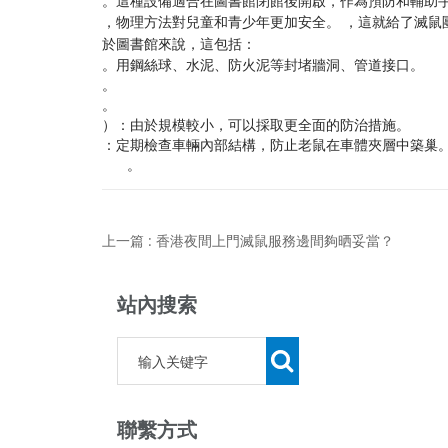
。這種設備適合在圖書館閉館後開啟，作為預防和輔助
，物理方法對兒童和青少年更加安全。 ，這就給了滅鼠
於圖書館來說，這包括：
。用鋼絲球、水泥、防火泥等封堵牆洞、管道接口。
。
。
）：由於規模較小，可以採取更全面的防治措施。
：定期檢查車輛內部結構，防止老鼠在車體夾層中築巢
。
上一篇 : 香港夜間上門滅鼠服務邊間夠晒妥當？
站內搜索
聯繫方式