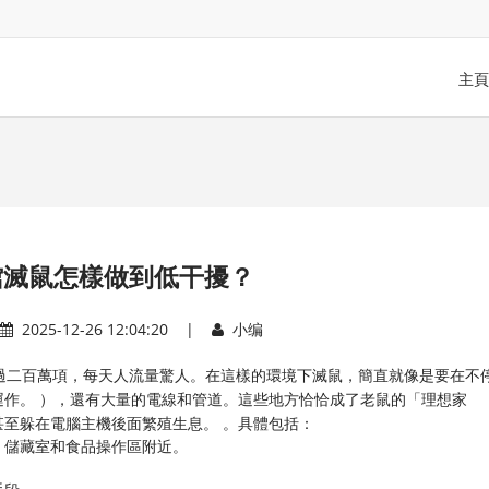
主頁
館滅鼠怎樣做到低干擾？
2025-12-26 12:04:20 |
小编
過二百萬項，每天人流量驚人。在這樣的環境下滅鼠，簡直就像是要在不
作。 ），還有大量的電線和管道。這些地方恰恰成了老鼠的「理想家
至躲在電腦主機後面繁殖生息。 。具體包括：
、儲藏室和食品操作區附近。