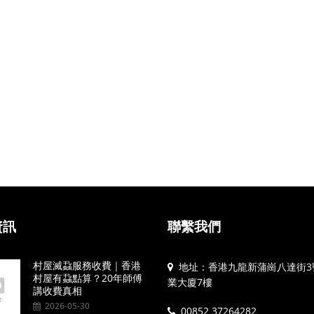
資訊
聯繫我們
村屋滅蝨服務收費｜香港
地址：香港九龍新蒲崗八達街3
村屋有蝨點算？20年師傅
業大廈7樓
講收費真相
2026-05-30
00852 37264282