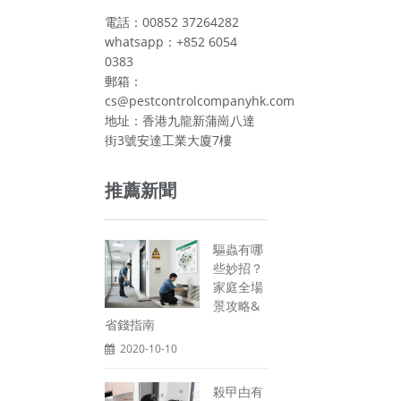
電話：00852 37264282
whatsapp：+852 6054
0383
郵箱：
cs@pestcontrolcompanyhk.com
地址：香港九龍新蒲崗八達
街3號安達工業大廈7樓
推薦新聞
驅蟲有哪
些妙招？
家庭全場
景攻略&
省錢指南
2020-10-10
殺曱甴有