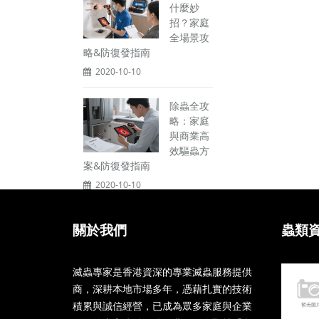
什麼妙
招？家庭
全場景攻
略&防復發指南
2020-10-10
除蟲全攻
略：家庭
與商業高
效驅蟲方
案&防復發指南
2020-10-10
關於我們
蟲類
滅蟲專家是香港資深的專業滅蟲服務提供
商，深耕本地市場多年，憑藉扎實的技術
積累與誠信經營，已成為眾多家庭與企業