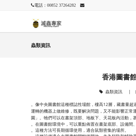
電話：00852 37264282
蟲類資訊
香港圖書
蟲類資訊
|
。像中央圖書館這種標誌性場館，樓高12層，藏書量超
運轉的機器上做維修，既要解決問題，又不能影響正常運
園」。牠們可以在書架頂部、地板下、天花板內活動，甚
。在圖書館環境中，可以重點佈置在書架底部、設備間
。這種方法可長期循環使用，適合鼠類密集的場所。