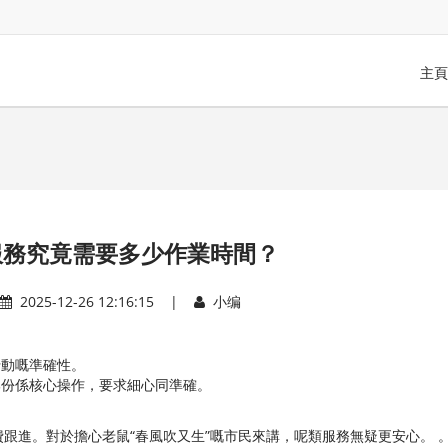
主頁
服務究竟需要多少作業時間？
2025-12-26 12:16:15 |
小编
行動嘅準確性。
部份係核心操作，要求細心同準確。
跟進。對於擔心老鼠“春風吹又生”嘅市民來講，呢類服務無疑更安心。 