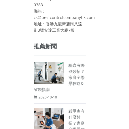
0383
郵箱：
cs@pestcontrolcompanyhk.com
地址：香港九龍新蒲崗八達
街3號安達工業大廈7樓
推薦新聞
驅蟲有哪
些妙招？
家庭全場
景攻略&
省錢指南
2020-10-10
殺曱甴有
什麼妙
招？家庭