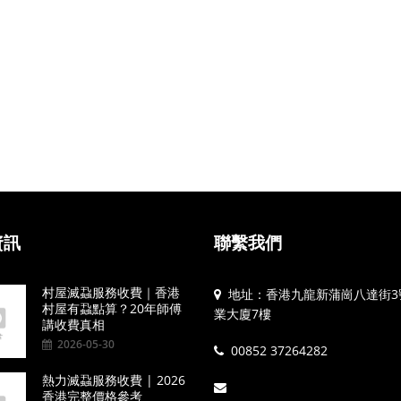
資訊
聯繫我們
村屋滅蝨服務收費｜香港
地址：香港九龍新蒲崗八達街3
村屋有蝨點算？20年師傅
業大廈7樓
講收費真相
2026-05-30
00852 37264282
熱力滅蝨服務收費 | 2026
香港完整價格參考