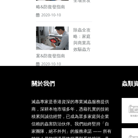
全場景攻
略&防復發指南
2020-10-10
除蟲全攻
略：家庭
與商業高
效驅蟲方
案&防復發指南
2020-10-10
關於我們
蟲類
滅蟲專家是香港資深的專業滅蟲服務提供
商，深耕本地市場多年，憑藉扎實的技術
積累與誠信經營，已成為眾多家庭與企業
信賴的蟲害防治伙伴。我們始終堅持「自
家團隊，絕不外判」的服務承諾 —— 所有