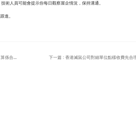
，技術人員可能會提示你每日觀察屋企情況，保持溝通。
司跟進。
上一篇 : 香港上門滅鼠服務，保修範圍到底點樣界定先至算係合理？
下一篇 : 香港滅鼠公司對細單位點樣收費先合