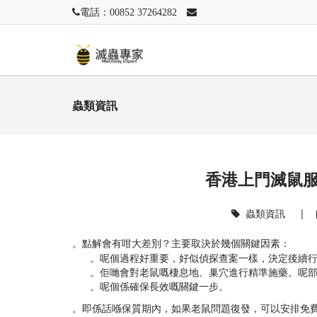
電話：00852 37264282
蟲類資訊
香港上門滅鼠
蟲類資訊
|
。點解會有咁大差別？主要取決於幾個關鍵因素：
。呢個過程好重要，好似偵探查案一樣，決定後續
。佢哋會對老鼠嘅棲息地、巢穴進行精準施藥。呢
。呢個係確保長效嘅關鍵一步。
。即係話喺保質期內，如果老鼠問題復發，可以安排免費