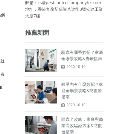
郵箱：cs@pestcontrolcompanyhk.com
地址：香港九龍新蒲崗八達街3號安達工業
點解
大廈7樓
推薦新聞
驅蟲有哪些妙招？家庭
全場景攻略&省錢指南
板就
2020-10-10
或者
殺曱甴有什麼妙招？家
加
庭全場景攻略&防復發
指南
2020-10-10
除蟲全攻略：家庭與商
業高效驅蟲方案&防復
發指南