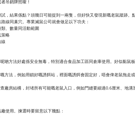
或者吊銷牌照㗎！
嚟試，結果係點？頭幾日可能捉到一兩隻，但好快又發現新嘅老鼠蹤跡。
出路線同巢穴。專業滅鼠公司就會做足以下功夫：
種類、數量同活動範圍
鼠策略
防線
。呢啲方法好處係安全無毒，特別適合食品加工區同倉庫使用。好似黏鼠
全嘅方法，例如用鎖好嘅誘餌站，裡面嘅誘餌會固定好，唔會俾老鼠拖走
查廠房結構，封堵所有可能嘅老鼠入口，例如門縫要細過0.6厘米、地溝
品廠使用。揀選時要留意以下幾點：
？