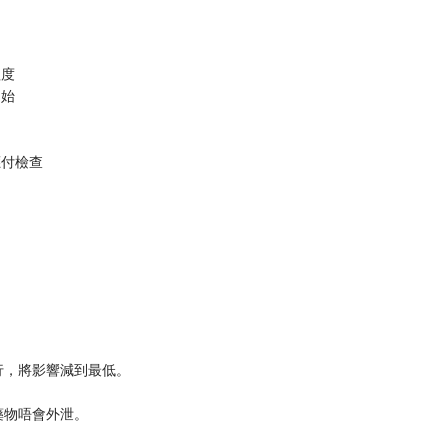
程度
開始
應付檢查
行，將影響減到最低。
藥物唔會外泄。