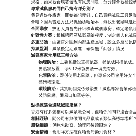
規格，如果被食環署發現有鼠患問題，分分鐘會被檢控
專業滅鼠服務同自己搞有咩分別？
我見過好多廠家一開始都想慳錢，自己買啲滅鼠工具返
會咁？因為普通方法只係治標唔治本，無找出老鼠嘅進
全面勘察
：技術人員會先仔細檢查成個廠房，確定老鼠
針對性方案
：根據唔同區域嘅風險程度，制定個人化滅
多重防護
：由廠房外圍到內部生產區域，設立多層防鼠
持續監測
：滅鼠後定期跟進，確保無「翻發」情況
滅鼠專家常用嘅三種方法
物理防治
：主要包括設置捕鼠器、黏鼠板同擋鼠板
要貼牆放置，每6-12米就要放一塊先有效。
化學防治
：即係使用老鼠藥，但專業公司會用好安
整污糟環境。
環境防治
：其實呢個先係最緊要！滅蟲專家會幫你檢
裝防鼠網、通風口加罩等等。
點樣揀選合適嘅滅鼠服務？
香港有好多聲稱可以滅鼠嘅公司，但唔係間間都適合食
相關經驗
：間公司有無做開食品廠或者類似高標準場所
服務細節
：係咪包勘察、治理同後續跟進？
安全措施
：會用咩方法確保唔會污染到食材？