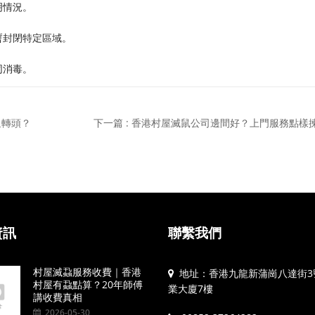
明情況。
暫封閉特定區域。
同消毒。
返轉頭？
下一篇 : 香港村屋滅鼠公司邊間好？上門服務點樣
資訊
聯繫我們
村屋滅蝨服務收費｜香港
地址：香港九龍新蒲崗八達街3
村屋有蝨點算？20年師傅
業大廈7樓
講收費真相
2026-05-30