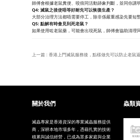
師傅會根據老鼠糞便、咬痕同活動跡象判斷，並同你講
Q4: 滅鼠之後使唔等好耐先可以恢復生產？
大部分治理方法都唔需要停工，除非係嚴重感染先要短
Q5: 點解有時會見到死老鼠？
如果使用咗老鼠藥，可能會出現死鼠，師傅會協助清理
上一篇 : 香港上門滅鼠服務後，點樣做先可以防止老鼠
關於我們
蟲類
滅蟲專家是香港資深的專業滅蟲服務提供
商，深耕本地市場多年，憑藉扎實的技術
積累與誠信經營，已成為眾多家庭與企業