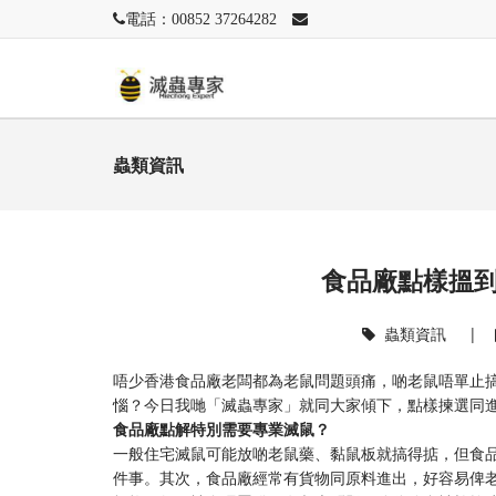
電話：00852 37264282
蟲類資訊
食品廠點樣搵
蟲類資訊
|
唔少香港食品廠老闆都為老鼠問題頭痛，啲老鼠唔單止
惱？今日我哋「滅蟲專家」就同大家傾下，點樣揀選同
食品廠點解特別需要專業滅鼠？
一般住宅滅鼠可能放啲老鼠藥、黏鼠板就搞得掂，但食
件事。其次，食品廠經常有貨物同原料進出，好容易俾