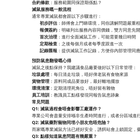
合約條款
：服務範圍同保證期係點？
滅鼠服務嘅一般流程
通常專業滅鼠都會跟以下步驟進行：
初步評估
：師傅會上門睇環境，同你講解問題嚴重
報價簽約
：明確列出服務內容同價錢，雙方同意先
首次治理
：進行全面滅鼠工作，可能需要幾日時間
定期檢查
：之後每個月或者每季度跟進一次
記錄匯報
：提供滅鼠工作記錄，方便你內部管理同
預防鼠患翻發嘅心得
滅鼠之後點保持？我建議食品廠要做好以下日常管理：
垃圾處理
：每日清走垃圾，唔好俾老鼠有食物來源
貨物管理
：原料同成品要放好，最好離地擺放
環境清潔
：定期清理死角位，唔好留有雜物
員工培訓
：教識員工點樣發現同報告鼠患跡象
常見問題
Q1: 滅鼠過程會唔會影響工廠運作？
專業公司會盡量安排喺非生產時間進行，或者分區域進
Q2: 滅鼠藥對寵物同埋小朋友危唔危險？
而家嘅專業滅鼠方法已經好安全，誘餌站會上鎖固定，
Q3: 點樣知道鼠患問題有幾嚴重？