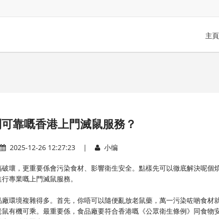
主頁
到可靠嘅香港上門滅鼠服務？
2025-12-26 12:27:23 |
小编
搞破壞，更重要係會污染食材、影響衛生安全。點樣先可以徹底解決呢個
進行專業嘅上門滅鼠服務。
品廠環境複雜得多。首先，你唔可以隨便亂放老鼠藥，萬一污染咗啲食材
老鼠有機可乘。最重要係，食品廠要符合香港嘅《公眾衛生條例》同食物