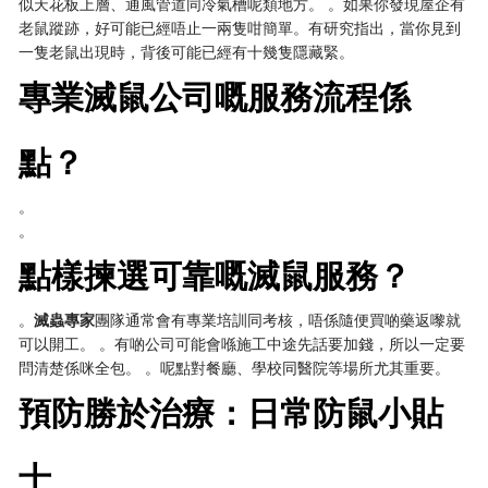
似天花板上層、通風管道同冷氣槽呢類地方。 。如果你發現屋企有
老鼠蹤跡，好可能已經唔止一兩隻咁簡單。有研究指出，當你見到
一隻老鼠出現時，背後可能已經有十幾隻隱藏緊。
專業滅鼠公司嘅服務流程係
點？
。
。
點樣揀選可靠嘅滅鼠服務？
。
滅蟲專家
團隊通常會有專業培訓同考核，唔係隨便買啲藥返嚟就
可以開工。 。有啲公司可能會喺施工中途先話要加錢，所以一定要
問清楚係咪全包。 。呢點對餐廳、學校同醫院等場所尤其重要。
預防勝於治療：日常防鼠小貼
士