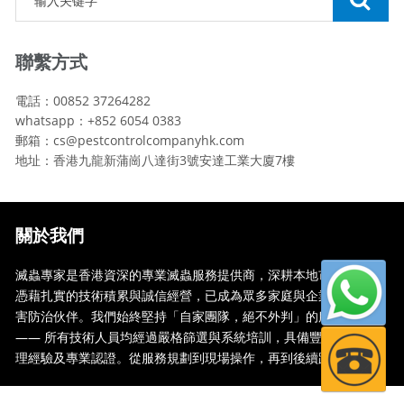
聯繫方式
電話：00852 37264282
whatsapp：+852 6054 0383
郵箱：cs@pestcontrolcompanyhk.com
地址：香港九龍新蒲崗八達街3號安達工業大廈7樓
關於我們
滅蟲專家是香港資深的專業滅蟲服務提供商，深耕本地市場多年，
憑藉扎實的技術積累與誠信經營，已成為眾多家庭與企業信賴的蟲
害防治伙伴。我們始終堅持「自家團隊，絕不外判」的服務承諾
—— 所有技術人員均經過嚴格篩選與系統培訓，具備豐富的現場處
理經驗及專業認證。從服務規劃到現場操作，再到後續跟蹤，全...