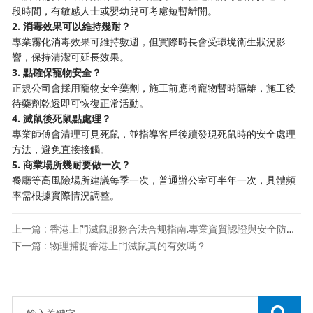
段時間，有敏感人士或嬰幼兒可考慮短暫離開。
2. 消毒效果可以維持幾耐？
專業霧化消毒效果可維持數週，但實際時長會受環境衛生狀況影
響，保持清潔可延長效果。
3. 點確保寵物安全？
正規公司會採用寵物安全藥劑，施工前應將寵物暫時隔離，施工後
待藥劑乾透即可恢復正常活動。
4. 滅鼠後死鼠點處理？
專業師傅會清理可見死鼠，並指導客戶後續發現死鼠時的安全處理
方法，避免直接接觸。
5. 商業場所幾耐要做一次？
餐廳等高風險場所建議每季一次，普通辦公室可半年一次，具體頻
率需根據實際情況調整。
上一篇 : 香港上門滅鼠服務合法合规指南,專業資質認證與安全防護要點
下一篇 : 物理捕捉香港上門滅鼠真的有效嗎？