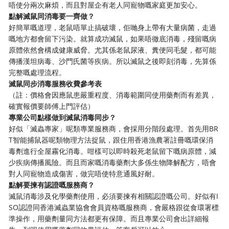
唔使分兩次麻煩，而且對屋企有老人同寵物嘅家庭更加安心。
點解滅鼠同消毒要一齊做？
好簡單嘅道理，老鼠唔單止搞破壞，佢哋身上帶有大量病菌，走過
嘅地方都會留下污染。就算成功滅鼠，如果唔徹底消毒，殘留嘅病
原體依然會構成健康威脅。尤其係老鼠尿液、糞便同毛髮，都可能
傳播漢坦病毒、沙門氏菌等疾病。所以滅鼠之後即刻消毒，先算係
完整嘅處理流程。
滅鼠同步消毒服務收費參考表
（註：價格會因應鼠患嚴重程度、消毒範圍同使用藥劑而有差異，
確實報價要師傅上門評估）
專業公司點樣做到滅鼠消毒同步？
好似「滅蟲專家」呢類專業服務商，會採用分階段處理。首先用BR
T智能捕鼠器呢類物理方法捉鼠，跟住用香港漁農署註冊嘅環保消
毒劑進行全屋霧化消毒。咁樣可以即時殺死老鼠留下嘅病原體，減
少疾病傳播風險。而且而家嘅消毒藥劑大多係生物降解配方，唔會
對人同寵物造成傷害，做完唔使特意通風好耐。
點解要揀有認證嘅服務商？
滅鼠消毒涉及化學藥劑使用，必須要揀有相關認證嘅公司。好似有I
SO認證同香港滅蟲業協會會員資格嘅服務商，會嚴格跟從食環署標
準操作，用藥劑量同方法都更有保障。而且專業公司會出詳細報