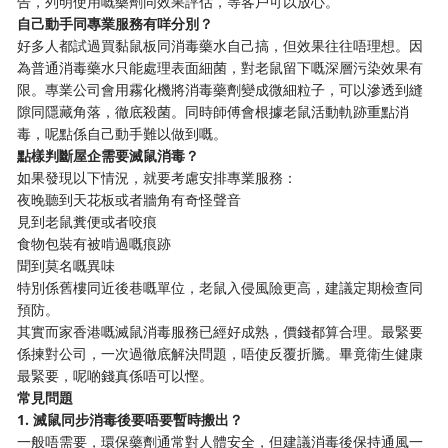
告，列明使用嘅藥劑同效果評估，等客戶可以放心。
自己動手同專業服務有咩分別？
好多人都試過買黏鼠板同消毒藥水自己搞，但效果往往唔理想。因
為普通消毒藥水只能處理表面細菌，對老鼠留下嘅深層污染效果有
限。專業公司會用霧化機將消毒藥劑變成微細粒子，可以滲透到縫
隙同隱藏角落，徹底殺菌。同時師傅會根據老鼠活動軌跡重點消
毒，呢點係自己動手難以做到嘅。
點樣判斷屋企需要滅鼠消毒？
如果發現以下情況，就要考慮安排專業服務：
夜晚聽到天花板或者牆角有奇怪聲音
見到老鼠糞便或者咬痕
食物包裝有被啃過嘅痕跡
聞到莫名嘅異味
特別係舊樓同近後巷嘅單位，老鼠入侵風險更高，建議定期檢查同
預防。
其實而家香港嘅滅鼠消毒服務已經好成熟，價錢都算合理。最緊要
係揀對公司，一次過徹底解決問題，唔使反覆折騰。畢竟衛生健康
最緊要，呢啲錢真係唔可以慳。
常見問題
1. 滅鼠同步消毒後要唔要暫時搬出？
一般唔需要，環保藥劑通常對人體安全，但建議消毒後保持通風一