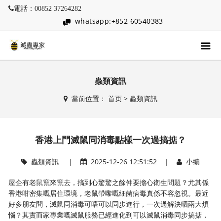
電話：00852 37264282
whatsapp:+852 60540383
蟲類資訊
當前位置：
首页
>
蟲類資訊
香港上門滅鼠同消毒點樣一次過搞掂？
蟲類資訊
|
2025-12-26 12:51:52 |
小编
屋企有老鼠竄來竄去，搞到心驚驚之餘仲要擔心衛生問題？尤其係
香港咁密集嘅居住環境，老鼠帶嚟嘅細菌病毒真係不容忽視。最近
好多朋友問，滅鼠同消毒可唔可以同步進行，一次過解決晒兩大煩
惱？其實而家專業嘅滅鼠服務已經進化到可以滅鼠消毒同步搞掂，