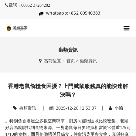
電話：00852 37264282
whatsapp:+852 60540383
蟲類資訊
當前位置：
首页
>
蟲類資訊
香港老鼠偷糧食困擾？上門滅鼠服務真的能快速解
決嗎？
蟲類資訊
|
2025-12-26 12:53:37 |
小编
。特別係香港屋企多數空間狹窄，廚房同儲物區域比較密集，老鼠
好容易就能找到食物來源。一隻老鼠每日要吃掉相當於它體重1/5到
1/10的食物，而且佢哋唔係只係食，仲會污染更多食物，真係好麻