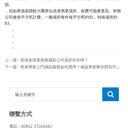
煩。
，但如果係面積較大嘅單位或者商業場所，收費可能會更高。有啲
公司會按平方呎計費，一般場所每年每平方呎約$5，特殊場所約
$3。
。
。
。
。
上一篇 : 香港食環署推薦滅鼠公司真的存在嗎？
下一篇 : 香港專業上門滅鼠服務如何選擇？滅蟲專家教你辨別可靠服務
聯繫方式
電話：00852 37264282