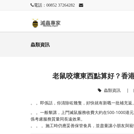
電話：00852 37264282
蟲類資訊
老鼠咬壞東西點算好？香
蟲類資訊
|
。 。即係話，你清除咗幾隻，好快就有新嘅一批補充返。 
。 。一般黎講，上門滅鼠服務收費大約在500-100
係考慮服務質量同長遠效果。
。 。 。施工時仍應妥善保管食具，並盡量讓小朋友與寵