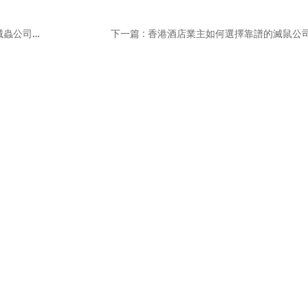
上一篇 : 香港滅鼠公司服務全攻略,家居滅鼠方法及專業滅蟲公司收費指南【室內滅鼠香港滅鼠公司】
下一篇 : 香港酒店業主如何選擇靠譜的滅鼠公