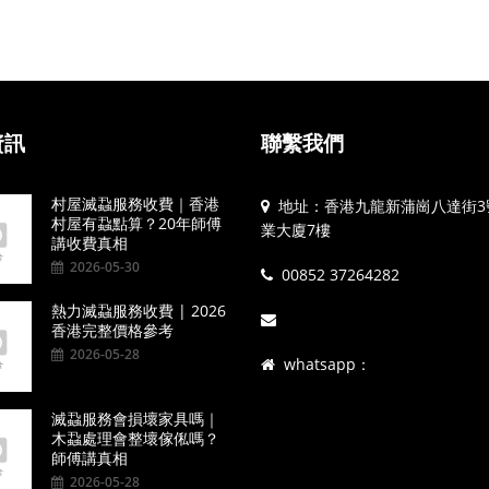
資訊
聯繫我們
村屋滅蝨服務收費｜香港
地址：香港九龍新蒲崗八達街3
村屋有蝨點算？20年師傅
業大廈7樓
講收費真相
2026-05-30
00852 37264282
熱力滅蝨服務收費 | 2026
香港完整價格參考
2026-05-28
whatsapp：
滅蝨服務會損壞家具嗎｜
木蝨處理會整壞傢俬嗎？
師傅講真相
2026-05-28