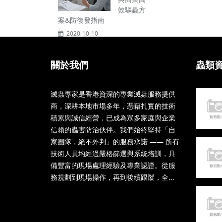
效驅蟲方
案&防復發指南
2020-10-10
關於我們
蟲類
滅蟲專家是香港資深的專業滅蟲服務提供
商，深耕本地市場多年，憑藉扎實的技術
積累與誠信經營，已成為眾多家庭與企業
信賴的蟲害防治伙伴。我們始終堅持「自
家團隊，絕不外判」的服務承諾 —— 所有
技術人員均經過嚴格篩選與系統培訓，具
備豐富的現場處理經驗及專業認證。從服
務規劃到現場操作，再到後續跟蹤，全...