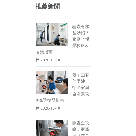
推薦新聞
驅蟲有哪
些妙招？
家庭全場
景攻略&
省錢指南
2020-10-10
殺曱甴有
什麼妙
招？家庭
全場景攻
略&防復發指南
2020-10-10
除蟲全攻
略：家庭
與商業高