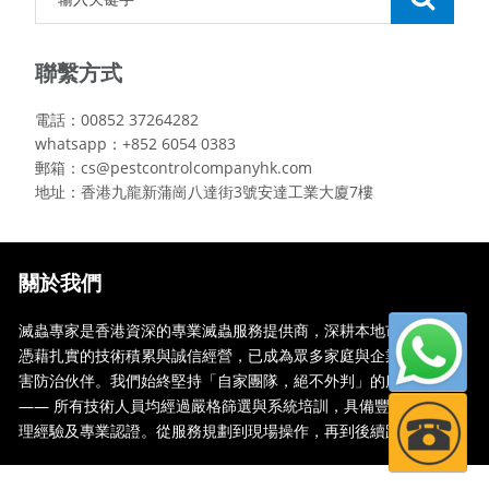
聯繫方式
電話：00852 37264282
whatsapp：+852 6054 0383
郵箱：cs@pestcontrolcompanyhk.com
地址：香港九龍新蒲崗八達街3號安達工業大廈7樓
關於我們
滅蟲專家是香港資深的專業滅蟲服務提供商，深耕本地市場多年，
憑藉扎實的技術積累與誠信經營，已成為眾多家庭與企業信賴的蟲
害防治伙伴。我們始終堅持「自家團隊，絕不外判」的服務承諾
—— 所有技術人員均經過嚴格篩選與系統培訓，具備豐富的現場處
理經驗及專業認證。從服務規劃到現場操作，再到後續跟蹤，全...