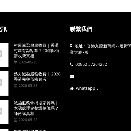
資訊
聯繫我們
村屋滅蝨服務收費｜香港
地址：香港九龍新蒲崗八達街3
村屋有蝨點算？20年師傅
業大廈7樓
講收費真相
2026-05-30
00852 37264282
熱力滅蝨服務收費 | 2026
香港完整價格參考
2026-05-28
whatsapp：
滅蝨服務會損壞家具嗎｜
木蝨處理會整壞傢俬嗎？
師傅講真相
2026-05-28