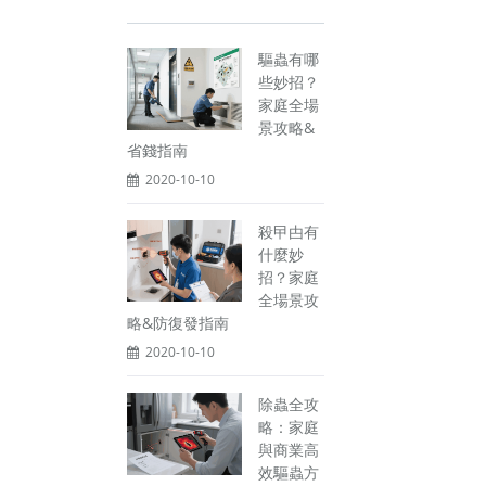
驅蟲有哪
些妙招？
家庭全場
景攻略&
省錢指南
2020-10-10
殺曱甴有
什麼妙
招？家庭
全場景攻
略&防復發指南
2020-10-10
除蟲全攻
略：家庭
與商業高
效驅蟲方