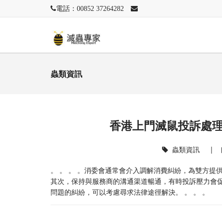
電話：00852 37264282
蟲類資訊
香港上門滅鼠投訴處
蟲類資訊
|
。 。 。 。消委會通常會介入調解消費糾紛，為雙方提
其次，保持與服務商的溝通渠道暢通，有時投訴壓力會促
問題的糾紛，可以考慮尋求法律途徑解決。 。 。 。