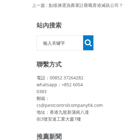
上一篇 : 點樣揀選漁農署註冊嘅香港滅鼠公司？
站內搜索
聯繫方式
電話：00852 37264282
whatsapp：+852 6054
0383
郵箱：
cs@pestcontrolcompanyhk.com
地址：香港九龍新蒲崗八達
街3號安達工業大廈7樓
推薦新聞