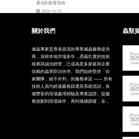
案&防復發指南
2020-10-10
關於我們
蟲類
滅蟲專家是香港資深的專業滅蟲服務提供
商，深耕本地市場多年，憑藉扎實的技術
積累與誠信經營，已成為眾多家庭與企業
信賴的蟲害防治伙伴。我們始終堅持「自
家團隊，絕不外判」的服務承諾 —— 所有
技術人員均經過嚴格篩選與系統培訓，具
備豐富的現場處理經驗及專業認證。從服
務規劃到現場操作，再到後續跟蹤，全...