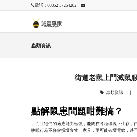
電話：00852 37264282
蟲類資訊
街道老鼠上門滅鼠
蟲類資訊
|
點解鼠患問題咁難搞？
。而且牠們的適應能力極強，能夠在各種環境下生存，由
咬噬行為不僅會損壞食物、家具，更可能破壞電線，甚