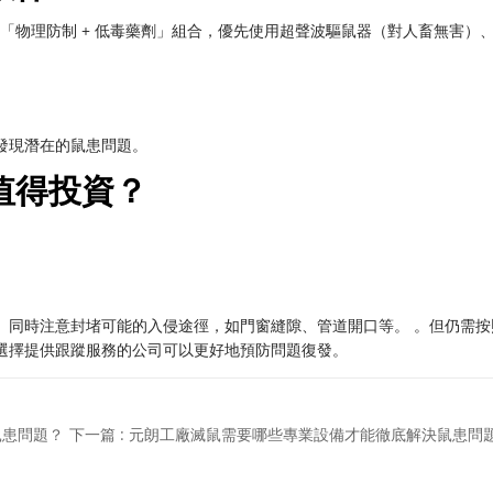
「物理防制 + 低毒藥劑」組合，優先使用超聲波驅鼠器（對人畜無害）
發現潛在的鼠患問題。
值得投資？
。同時注意封堵可能的入侵途徑，如門窗縫隙、管道開口等。 。但仍需按
選擇提供跟蹤服務的公司可以更好地預防問題復發。
鼠患問題？
下一篇 : 元朗工廠滅鼠需要哪些專業設備才能徹底解決鼠患問