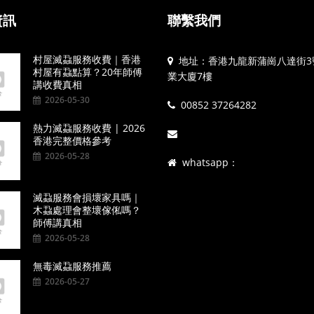
資訊
聯繫我們
村屋滅蝨服務收費｜香港
地址：香港九龍新蒲崗八達街3
村屋有蝨點算？20年師傅
業大廈7樓
講收費真相
2026-05-30
00852 37264282
熱力滅蝨服務收費 | 2026
香港完整價格參考
2026-05-28
whatsapp：
滅蝨服務會損壞家具嗎｜
木蝨處理會整壞傢俬嗎？
師傅講真相
2026-05-28
無毒滅蝨服務推薦
2026-05-27