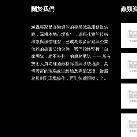
關於我們
蟲類
滅蟲專家是香港資深的專業滅蟲服務提供
商，深耕本地市場多年，憑藉扎實的技術
積累與誠信經營，已成為眾多家庭與企業
信賴的蟲害防治伙伴。我們始終堅持「自
家團隊，絕不外判」的服務承諾 —— 所有
技術人員均經過嚴格篩選與系統培訓，具
備豐富的現場處理經驗及專業認證。從服
務規劃到現場操作，再到後續跟蹤，全...