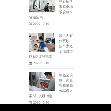
些妙招？
家庭全場
景攻略&
省錢指南
2020-10-10
殺曱甴有
什麼妙
招？家庭
全場景攻
略&防復發指南
2020-10-10
除蟲全攻
略：家庭
與商業高
效驅蟲方
案&防復發指南
2020-10-10