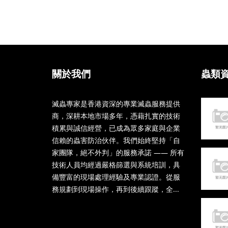
關於我們
蟲類
滅蟲專家是香港資深的專業滅蟲服務提供
商，深耕本地市場多年，憑藉扎實的技術
積累與誠信經營，已成為眾多家庭與企業
信賴的蟲害防治伙伴。我們始終堅持「自
家團隊，絕不外判」的服務承諾 —— 所有
技術人員均經過嚴格篩選與系統培訓，具
備豐富的現場處理經驗及專業認證。從服
務規劃到現場操作，再到後續跟蹤，全...