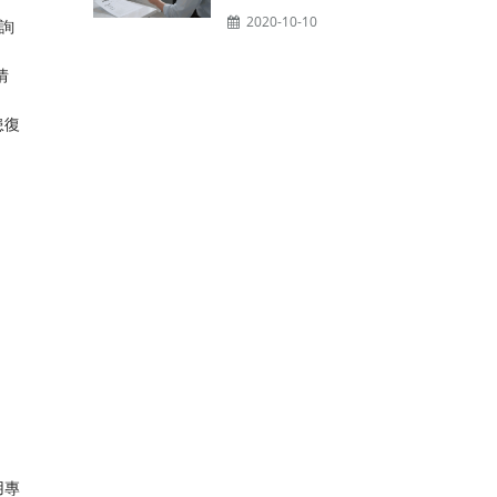
2020-10-10
詢
情
患復
用專