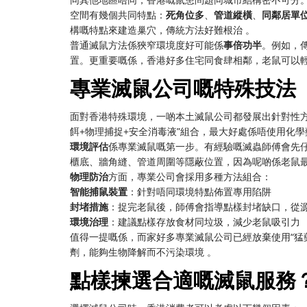
空間有幾個共同特點：
死角位多
、
管道縱橫
、
同鄰居單
構嘅特點來建造巢穴，傳統方法好難根治 。
普通滅鼠方法係狹窄環境度好可能係
事倍功半
。例如，
置。更重要嘅係，香港好多住宅同食肆相鄰，老鼠可以
專業滅鼠公司嘅特殊技法
面對香港特殊環境，一啲本土滅鼠公司都發展出針對性
餌+物理捕捉+安全消毒液”組合，最大好處係唔使用化
環境評估
係專業滅鼠嘅第一步。有經驗嘅滅蟲師傅會先
櫃底、牆角縫、管道周圍等隱蔽位置，因為呢啲係老鼠最
物理防治
方面，專業公司會採用多種方法組合：
智能捕鼠裝置
：針對唔同環境特點佈置專用陷阱
封堵措施
：捉完老鼠後，師傅會指導點樣封堵缺口，從
環境治理
：建議點樣存放食材同垃圾，減少老鼠吸引力
值得一提嘅係，而家好多專業滅鼠公司已經放棄使用“猛
劑，能夠生物降解而不污染環境 。
點樣揀選合適嘅滅鼠服務