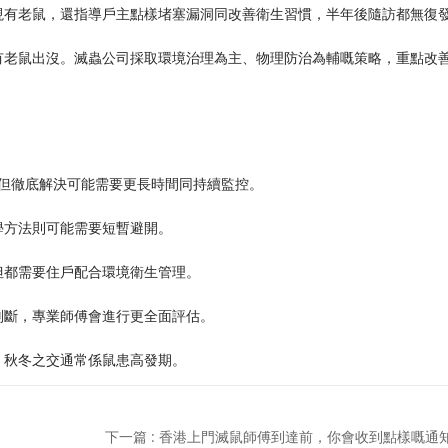
現有老鼠，還指導戶主點樣堵塞漏洞同改善衛生習慣，半年後隨訪都無復
有老鼠出沒。滅蟲公司採取環境治理為主、物理防治為輔嘅策略，重點改
，但徹底解決可能需要更長時間同持續監控。
學方法則可能需要短暫避開。
但都需要住戶配合環境衛生管理。
判斷，專業師傅會進行更全面評估。
，秋冬之交通常係鼠患高發期。
下一篇 : 香港上門滅鼠師傅到達前，你會收到點樣嘅通