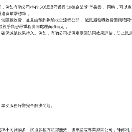
，例如有啲公司持有ISO認證同獲得“道德企業獎”等榮譽 。同時，可以查
香港食環署標準 。
，無隱藏收費，並且由預約到驗收全流程公開 。滅鼠服務嘅收費因應唔同
具體視乎鼠患嚴重程度同處理面積而定 。
，確保滅鼠效果持久。例如，有啲公司提供定期回訪同效果評估，防止鼠
案
，單次服務好難完全解決問題。
間狹小同雜物多，試過多種方法都無效。後來請咗專業滅鼠公司，師傅利