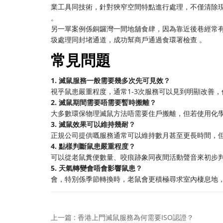
業工具同技術，針對狹窄空間特點進行處理，不僅清除
。
另一單案例係銅鑼灣一間地舖食肆，因為靠近後巷經常
圾處理同封堵通道，成功幫商戶通過食環署檢查 。
常見問題
1. 滅鼠服務一般需要幾多次先可見效？
視乎鼠患嚴重程度，通常1-3次服務可以見到明顯改善
2. 滅鼠期間需要唔需要暫時搬離？
大多數環保物理滅鼠方法唔需要住戶搬離，但若使用化
3. 滅鼠效果可以維持幾耐？
正規公司提供嘅服務通常可以維持數月甚至更長時間，
4. 點樣判斷鼠患嚴重程度？
可以從老鼠糞便數量、咬痕跡象同夜間活動聲音來初步
5. 天氣轉變會唔會影響鼠患？
會，特別係季節轉換時，老鼠會更積極尋求室內棲息地
上一篇 : 香港上門滅鼠服務為何需要ISO認證？