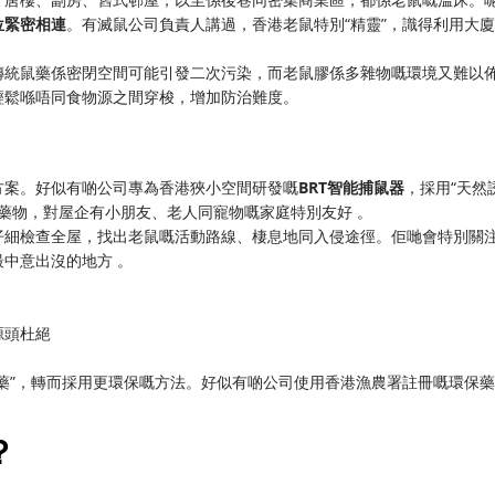
位緊密相連
。有滅鼠公司負責人講過，香港老鼠特別“精靈”，識得利用大
傳統鼠藥係密閉空間可能引發二次污染，而老鼠膠係多雜物嘅環境又難以
輕鬆喺唔同食物源之間穿梭，增加防治難度。
方案。好似有啲公司專為香港狹小空間研發嘅
BRT智能捕鼠器
，採用“天然
學藥物，對屋企有小朋友、老人同寵物嘅家庭特別友好 。
仔細檢查全屋，找出老鼠嘅活動路線、棲息地同入侵途徑。佢哋會特別關
中意出沒的地方 。
源頭杜絕
藥”，轉而採用更環保嘅方法。好似有啲公司使用香港漁農署註冊嘅環保藥
？