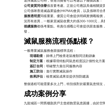
選擇滅鼠公司時，香港消費者可以考慮以下幾個因素：
公司資質同信譽
係首要考慮。正規公司應該具備相關資質
公司係咪香港滅蟲業協會(HKPMA)會員，以及係咪符合
服務透明度
同樣重要。優質公司會提供明碼實價嘅報價
況而有差異，一般家居滅鼠收費大約係300-1000元，
後續服務
都係考量點。有責任感嘅公司會提供跟進服務
發 。
滅鼠服務流程係點樣？
一般專業滅鼠服務會跟循標準流程：
現場勘查
：師傅上門檢查老鼠種類同活動跡象
制定方案
：根據環境特點同鼠患程度設計個性化方
簽訂合同
：明確雙方責任同服務內容
施工防治
：進行實際滅鼠操作
效果評估
：檢查滅鼠成果並提供預防建議
整個過程可能需要多次上門，特別係對於嚴重鼠患情況
成功案例分享
九龍城區一間舊樓劏房戶主曾經飽受鼠患困擾，由於空