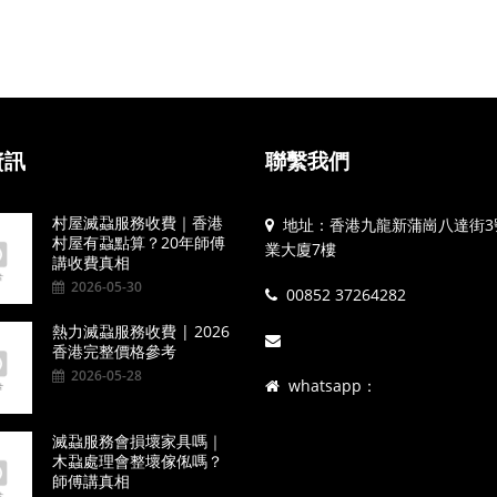
資訊
聯繫我們
村屋滅蝨服務收費｜香港
地址：香港九龍新蒲崗八達街3
村屋有蝨點算？20年師傅
業大廈7樓
講收費真相
2026-05-30
00852 37264282
熱力滅蝨服務收費 | 2026
香港完整價格參考
2026-05-28
whatsapp：
滅蝨服務會損壞家具嗎｜
木蝨處理會整壞傢俬嗎？
師傅講真相