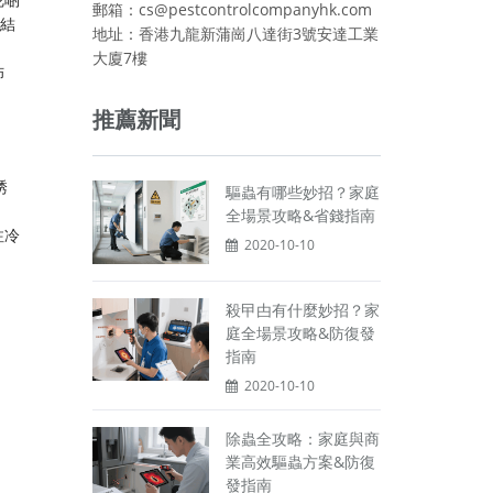
郵箱：cs@pestcontrolcompanyhk.com
廈結
地址：香港九龍新蒲崗八達街3號安達工業
大廈7樓
佈
推薦新聞
誘
驅蟲有哪些妙招？家庭
全場景攻略&省錢指南
注冷
2020-10-10
殺曱甴有什麼妙招？家
庭全場景攻略&防復發
指南
2020-10-10
除蟲全攻略：家庭與商
業高效驅蟲方案&防復
發指南