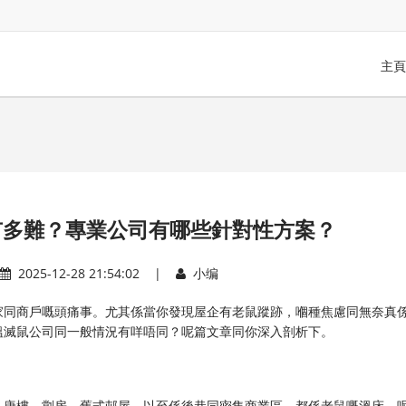
主頁
有多難？專業公司有哪些針對性方案？
2025-12-28 21:54:02 |
小编
家同商戶嘅頭痛事。尤其係當你發現屋企有老鼠蹤跡，嗰種焦慮同無奈真
搵滅鼠公司同一般情況有咩唔同？呢篇文章同你深入剖析下。
。唐樓、劏房、舊式邨屋，以至係後巷同密集商業區，都係老鼠嘅溫床。