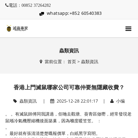
電話：00852 37264282
whatsapp:+852 60540383
蟲類資訊
當前位置：
首页
>
蟲類資訊
香港上門滅鼠哪家公司可靠仲要無隱藏收費？
蟲類資訊
|
2025-12-28 22:01:17 |
小编
。 。有滅鼠師傅同我講過，佢哋去觀塘、葵青區做嘢，經常發現老
鼠喺冷氣機壓縮機後面築巢，因為嗰度暖笠笠。 ：
。
。最好就有張清清楚楚嘅報價單，白紙黑字寫明。