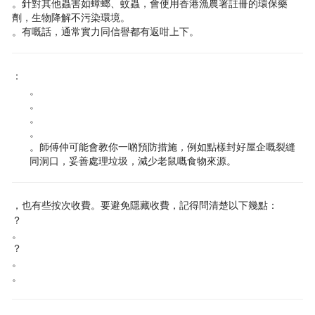
。針對其他蟲害如蟑螂、蚊蟲，會使用香港漁農署註冊的環保藥
劑，生物降解不污染環境。
。有嘅話，通常實力同信譽都有返咁上下。
：
。
。
。
。
。師傅仲可能會教你一啲預防措施，例如點樣封好屋企嘅裂縫
同洞口，妥善處理垃圾，減少老鼠嘅食物來源。
，也有些按次收費。要避免隱藏收費，記得問清楚以下幾點：
？
。
？
。
。