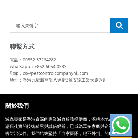
聯繫方式
電話：00852 37264282
whatsapp：+852 6054 0383
郵箱：cs@pestcontrolcompanyhk.com
地址：香港九龍新蒲崗八達街3號安達工業大廈7樓
關於我們
滅蟲專家是香港資深的專業滅蟲服務提供商，深耕本地市場多年，
憑藉扎實的技術積累與誠信經營，已成為眾多家庭與企業信賴的蟲
害防治伙伴。我們始終堅持「自家團隊，絕不外判」的服務承諾