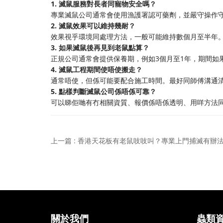
1. 滅鼠服務對長者同寵物安全嗎？
專業滅鼠公司通常會使用漁護署認可藥劑，並嚴守操作
2. 滅鼠效果可以維持幾耐？
效果視乎環境同處理方法，一般可能維持數個月至半年
3. 如果滅鼠後再見到老鼠點算？
正規公司通常會提供保養期，例如3個月至1年，期間如
4. 滅鼠工程期間使唔使搬走？
通常唔使，但係可能要配合施工時間。最好同師傅溝通
5. 點樣判斷滅鼠公司係唔係可靠？
可以睇佢哋有冇相關資質、報價係唔係透明、用咩方法
上一篇 : 香港天花板有老鼠吱吱叫？專業上門捕滅有辦
關於我們
蟲類