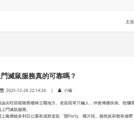
主頁
上門滅鼠服務真的可靠嗎？
2025-12-28 22:14:26 |
小编
喺油尖旺區呢啲舊樓林立嘅地方。老鼠唔單只嚇人，仲會傳播疾病、咬爛
嘅上門滅鼠服務。
上瘋傳維多利亞公園有成群老鼠「開Party」嘅片段。雖然政府都有做嘢