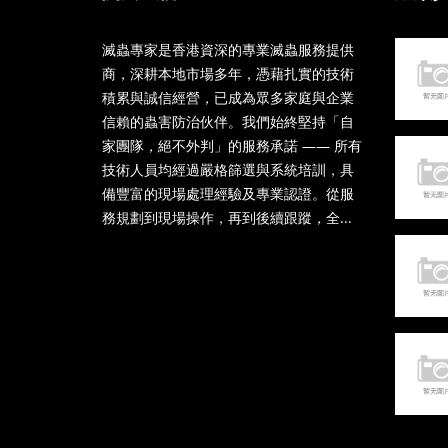
滅蟲專家是香港資深的專業滅蟲服務提供
商，深耕本地市場多年，憑藉扎實的技術
積累與誠信經營，已成為眾多家庭與企業
信賴的蟲害防治伙伴。我們始終堅持「自
家團隊，絕不外判」的服務承諾 —— 所有
技術人員均經過嚴格篩選與系統培訓，具
備豐富的現場處理經驗及專業認證。從服
務規劃到現場操作，再到後續跟蹤，全...