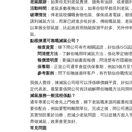
老鼠蹤跡
：如果你見到老鼠糞便、牆角有油跡、或者聽
活動時間
：老鼠多數夜晚出沒，如果你朝早都見到老鼠
破壞情況
：俾老鼠咬爛嘅食物包裝、傢俬或者電線，都
講到滅鼠方法，而家已經進步咗好多。傳統嘅鼠籠、老鼠
以掌握全部鼠蹤，比起政府用熱能探測平好多。另外仲有
鼠。
點樣揀選可靠嘅滅鼠公司？
檢查資質
：睇下間公司有冇相關認證，好似係ISO
問清楚方法
：了解佢哋用咩滅鼠方法，係化學定物
報價透明度
：要攞詳細書面報價，問清楚有冇隱藏
保養期
：正規公司通常會提供保養期，例如3個月至
參考案例
：問下佢哋做過咩客戶，有冇類似你嘅情
我個人覺得，揀滅鼠公司唔可以淨係睇價錢平貴。好似
定代表差。最緊要係間公司肯詳細解釋佢哋嘅方法同用
滅鼠服務一般流程係點？
通常專業公司會先上門檢查，睇下老鼠嘅來源同嚴重程
要你配合，例如要暫時離開單位。完成之後，間公司應
其實預防重於治療，想減少老鼠問題，可以從幾方面入
齊做滅鼠，效果會更加好。
常見問題