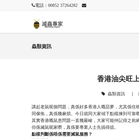
電話：00852 37264282
蟲類資訊
香港油尖旺
蟲類資訊
|
講起老鼠呢個問題，真係好多香港人嘅惡夢，尤其係住
同傢俬，真係幾麻煩。今日就同大家傾下點樣揀到可靠
其實香港嘅鼠患問題一直幾嚴峻，大家可能仲記得之前網
但係滅鼠呢家嘢，真係要專業人士先搞得掂。
點樣判斷係唔係需要滅鼠服務？