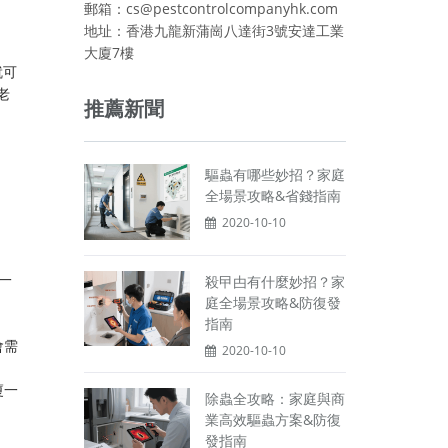
郵箱：cs@pestcontrolcompanyhk.com
地址：香港九龍新蒲崗八達街3號安達工業
大廈7樓
就可
老
推薦新聞
驅蟲有哪些妙招？家庭
全場景攻略&省錢指南
2020-10-10
一
殺曱甴有什麼妙招？家
庭全場景攻略&防復發
指南
會需
2020-10-10
廈一
除蟲全攻略：家庭與商
業高效驅蟲方案&防復
發指南