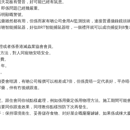
到天花板有聲音，好可能已經有鼠患。
，即係問題已經幾嚴重。
係明顯嘅警號。
藥雖然都有用，但係而家有啲公司會用AI監測技術，連接普通攝錄鏡頭
啲智能捕鼠器，好似BRT智能捕鼠器咁，一個禮拜就可以成功捕捉到8隻
認證或者係香港滅蟲業協會會員。
理方法，對人同寵物安唔安全。
收費。
1年。
況。
消委會咁講，有啲公司報價可以相差成7倍，但係貴唔一定代表好，平亦唔
咩藥，仲有冇後續跟進。
度。跟住會同你傾點樣處理，例如係用藥定係用物理方法。施工期間可能
該要同你跟進效果，同埋教你點樣預防下次再發生。
手：保持環境衛生、妥善儲存食物、封好屋企嘅窿窿罅罅。如果係成棟大