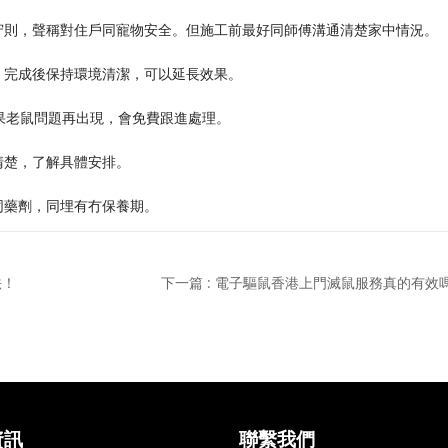
守則，聲稱對住戶同寵物安全。但施工前最好同師傅溝通清楚家中情況。
。完成後保持環境清潔，可以延長效果。
果老鼠問題再出現，會免費跟進處理。
清楚，了解具體安排。
同藥劑，同埋有冇保養期。
法！
下一篇 : 電子驅鼠香港上門滅鼠服務真的有效
資訊
聯繫我們