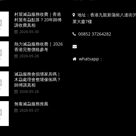
村屋滅蝨服務收費｜香港
地址：香港九龍新蒲崗八達街3
村屋有蝨點算？20年師傅
業大廈7樓
講收費真相
2026-05-30
00852 37264282
熱力滅蝨服務收費 | 2026
香港完整價格參考
2026-05-28
whatsapp：
滅蝨服務會損壞家具嗎｜
木蝨處理會整壞傢俬嗎？
師傅講真相
2026-05-28
無毒滅蝨服務推薦
2026-05-27