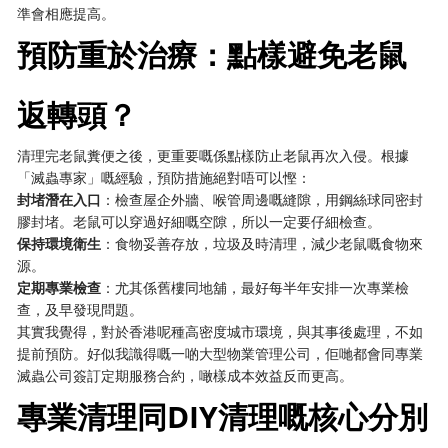
準會相應提高。
預防重於治療：點樣避免老鼠
返轉頭？
清理完老鼠糞便之後，更重要嘅係點樣防止老鼠再次入侵。根據
「滅蟲專家」嘅經驗，預防措施絕對唔可以慳：
封堵潛在入口
：檢查屋企外牆、喉管周邊嘅縫隙，用鋼絲球同密封
膠封堵。老鼠可以穿過好細嘅空隙，所以一定要仔細檢查。
保持環境衛生
：食物妥善存放，垃圾及時清理，減少老鼠嘅食物來
源。
定期專業檢查
：尤其係舊樓同地舖，最好每半年安排一次專業檢
查，及早發現問題。
其實我覺得，對於香港呢種高密度城市環境，與其事後處理，不如
提前預防。好似我識得嘅一啲大型物業管理公司，佢哋都會同專業
滅蟲公司簽訂定期服務合約，噉樣成本效益反而更高。
專業清理同DIY清理嘅核心分別