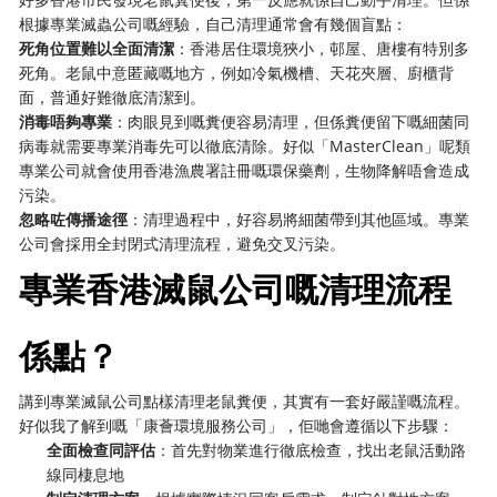
根據專業滅蟲公司嘅經驗，自己清理通常會有幾個盲點：
死角位置難以全面清潔
：香港居住環境狹小，邨屋、唐樓有特別多
死角。老鼠中意匿藏嘅地方，例如冷氣機槽、天花夾層、廚櫃背
面，普通好難徹底清潔到。
消毒唔夠專業
：肉眼見到嘅糞便容易清理，但係糞便留下嘅細菌同
病毒就需要專業消毒先可以徹底清除。好似「MasterClean」呢類
專業公司就會使用香港漁農署註冊嘅環保藥劑，生物降解唔會造成
污染。
忽略咗傳播途徑
：清理過程中，好容易將細菌帶到其他區域。專業
公司會採用全封閉式清理流程，避免交叉污染。
專業香港滅鼠公司嘅清理流程
係點？
講到專業滅鼠公司點樣清理老鼠糞便，其實有一套好嚴謹嘅流程。
好似我了解到嘅「康薈環境服務公司」，佢哋會遵循以下步驟：
全面檢查同評估
：首先對物業進行徹底檢查，找出老鼠活動路
線同棲息地