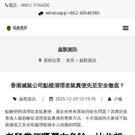
電話：00852 37264282
whatsapp:+852 60540383
蟲類資訊
當前位置：
首页
>
蟲類資訊
香港滅鼠公司點樣清理老鼠糞便先至安全徹底？
蟲類資訊
|
2025-12-29 12:19:35 |
小编
點解明明清理咗老鼠糞便，屋企依然有異味同衛生問題？其實好多
香港人都忽略咗清理老鼠糞便的專業方法。今天我就同大家傾下點
樣徹底又安全咁處理呢個令人頭痛的問題。