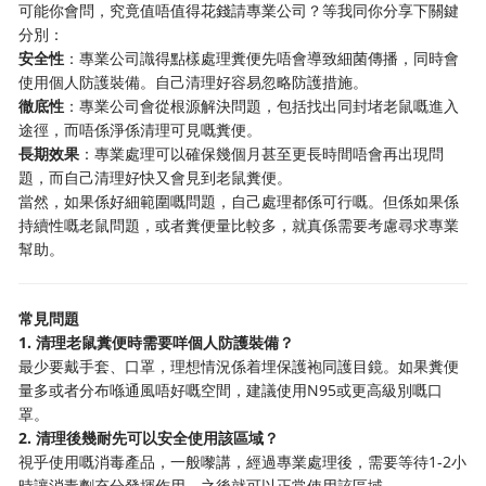
可能你會問，究竟值唔值得花錢請專業公司？等我同你分享下關鍵
分別：
安全性
：專業公司識得點樣處理糞便先唔會導致細菌傳播，同時會
使用個人防護裝備。自己清理好容易忽略防護措施。
徹底性
：專業公司會從根源解決問題，包括找出同封堵老鼠嘅進入
途徑，而唔係淨係清理可見嘅糞便。
長期效果
：專業處理可以確保幾個月甚至更長時間唔會再出現問
題，而自己清理好快又會見到老鼠糞便。
當然，如果係好細範圍嘅問題，自己處理都係可行嘅。但係如果係
持續性嘅老鼠問題，或者糞便量比較多，就真係需要考慮尋求專業
幫助。
常見問題
1. 清理老鼠糞便時需要咩個人防護裝備？
最少要戴手套、口罩，理想情況係着埋保護袍同護目鏡。如果糞便
量多或者分布喺通風唔好嘅空間，建議使用N95或更高級別嘅口
罩。
2. 清理後幾耐先可以安全使用該區域？
視乎使用嘅消毒產品，一般嚟講，經過專業處理後，需要等待1-2小
時讓消毒劑充分發揮作用，之後就可以正常使用該區域。