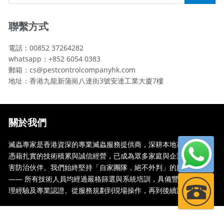
聯繫方式
電話：00852 37264282
whatsapp：+852 6054 0383
郵箱：cs@pestcontrolcompanyhk.com
地址：香港九龍新蒲崗八達街3號安達工業大廈7樓
關於我們
滅蟲專家是香港資深的專業滅蟲服務提供商，深耕本地市場多年，
憑藉扎實的技術積累與誠信經營，已成為眾多家庭與企業信賴的蟲
害防治伙伴。我們始終堅持「自家團隊，絕不外判」的服務承諾
—— 所有技術人員均經過嚴格篩選與系統培訓，具備豐富的現場處
理經驗及專業認證。從服務規劃到現場操作，再到後續跟蹤，全...