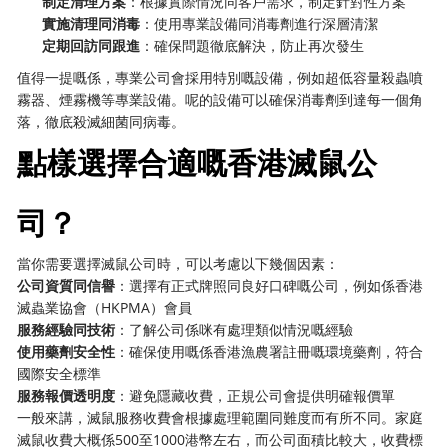
制定清理方案
：根據實際情況同客戶需求，制定針對性方案
實施清理同消毒
：使用專業設備同消毒劑進行深層清潔
定期回訪同跟進
：確保問題徹底解決，防止再次發生
值得一提嘅係，專業公司會採用特別嘅設備，例如超低容量殺蟲噴
霧器、煙霧機等專業設備。呢的設備可以確保消毒劑到達每一個角
落，徹底殺滅細菌同病毒。
點樣選擇合適嘅香港滅鼠公
司？
當你需要選擇滅鼠公司時，可以考慮以下幾個因素：
公司資質同信譽
：選擇有正式牌照同良好口碑嘅公司，例如係香港
滅蟲業協會（HKPMA）會員
服務經驗同技術
：了解公司係咪有處理類似情況嘅經驗
使用藥劑安全性
：確保使用嘅係香港漁農署註冊嘅環境藥劑，符合
國際安全標準
服務報價透明度
：避免隱藏收費，正規公司會提供明確報價單
一般來講，滅鼠服務收費會根據處理範圍同難度而有所不同。家庭
滅鼠收費大概係500至1000港幣左右，而公司面積比較大，收費標