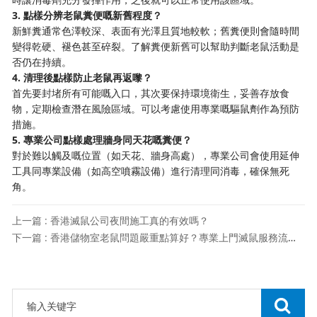
3. 點樣分辨老鼠糞便嘅新舊程度？
新鮮糞通常色澤較深、表面有光澤且質地較軟；舊糞便則會隨時間
變得乾硬、褪色甚至碎裂。了解糞便新舊可以幫助判斷老鼠活動是
否仍在持續。
4. 清理後點樣防止老鼠再返嚟？
首先要封堵所有可能嘅入口，其次要保持環境衛生，妥善存放食
物，定期檢查潛在風險區域。可以考慮使用專業嘅驅鼠劑作為預防
措施。
5. 專業公司點樣處理牆身同天花嘅糞便？
對於難以觸及嘅位置（如天花、牆身高處），專業公司會使用延伸
工具同專業設備（如高空噴霧設備）進行清理同消毒，確保無死
角。
上一篇 : 香港滅鼠公司夜間施工真的有效嗎？
下一篇 : 香港儲物室老鼠問題嚴重點算好？專業上門滅鼠服務流程與收費全解析