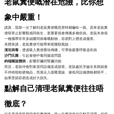
老鼠糞便嘅潛在危險，比你想
象中嚴重！
講真，我第一次了解到老鼠糞便嘅危害時都嚇咗一跳。原來老鼠糞
便唔單止影響觀感同衛生，更重要係會傳播多種疾病。老鼠本身係
一種攜帶非常多細菌同病毒嘅動物，容易對人體造成傷害。
具體來講，老鼠糞便可能帶來呢幾類風險：
漢坦病毒
：透過吸入糞便塵埃傳播，可導致嚴重呼吸道疾病
沙門氏菌
：引起食物中毒同腸道問題
鉤端螺旋體病
：影響肝臟同腎臟功能
而且，老鼠仲會對家居同設備造成損害。老鼠處於牙齒生長期就會
不停啃咬較硬物品，而屋企入面嘅電線、傢俬同設備價格都唔平，
如果受損容易造成好大損失。
點解自己清理老鼠糞便往往唔
徹底？
好多香港市民發現老鼠糞便後，第一反應就係自己動手清理。但係