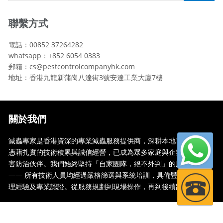
聯繫方式
電話：00852 37264282
whatsapp：+852 6054 0383
郵箱：cs@pestcontrolcompanyhk.com
地址：香港九龍新蒲崗八達街3號安達工業大廈7樓
關於我們
滅蟲專家是香港資深的專業滅蟲服務提供商，深耕本地市場多年，
憑藉扎實的技術積累與誠信經營，已成為眾多家庭與企業信賴的蟲
害防治伙伴。我們始終堅持「自家團隊，絕不外判」的服務承諾
—— 所有技術人員均經過嚴格篩選與系統培訓，具備豐富的現場處
理經驗及專業認證。從服務規劃到現場操作，再到後續跟蹤，全...