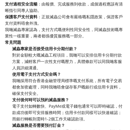
支付過程安全流暢
：由報價、完成服務到收款，成個過程應該有清
晰指引同專人協助。
保護客戶支付資料
：正規滅蟲公司會有嚴格嘅私隱政策，保證客戶
支付資料唔會外洩。
我哋滅蟲專家認為，支付方式嘅便利性同安全性，同滅蟲技術嘅專
業性一樣重要，兩者都係優質服務嘅一部分。
常見問題
滅蟲專家是否接受信用卡分期付款？
對於金額較大嘅滅蟲工程項目，我哋可以安排信用卡分期付款
方案，減輕客戶一次性支付嘅壓力，具體條款可以同我哋客服
人員詳細溝通。
使用電子支付方式安全嗎？
我哋採用符合香港金融管理局標準嘅支付系統，所有電子交易
都會加密處理，同時我哋唔會儲存客戶嘅銀行或信用卡資料，
確保支付安全。
支付後何時可以預約滅蟲服務？
電子支付如轉數快、PayMe或電子錢包通常可以即時確認，付
款成功後即可安排服務時間；信用卡付款同樣可以快速確認；
而銀行轉帳則需時1-2個工作天確認款項。
滅蟲服務是否需要預付訂金？