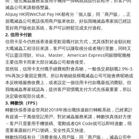
街，做完滅蟲服務直接用手機掃一掃碼就搞掂付款程序，對客戶同
滅蟲公司來講都係雙贏。
Alipay HK同WeChat Pay HK都有分「個人版」同「商戶版」，正
規嘅滅蟲公司應該係用商戶版來收款。好似我哋滅蟲專家就已經設
置好商戶版收款系統，客戶可以輕鬆完成支付過程。
2. 信用卡付款
信用卡至今仍然係香港最受歡迎嘅付款方式，尤其係對於金額比較
大嘅滅蟲工程項目來講，客戶可以賺取積分或者飛行里數，同時又
可以靈活理財。Visa、Master、American Express同銀聯呢幾種
主要信用卡而家大部分滅蟲公司都會接受。
當然啦，信用卡支付嘅手續費相對會高啲，一般係交易額嘅2.9%-3.
9%再加少量固定費用。所以有啲細規模嘅滅蟲公司可能會將呢啲成
本反映喺服務收費上，或者設定一個信用卡付款嘅最低消費額。但
我哋滅蟲專家就認為，提供客戶習慣嘅支付方式先係最重要，所以
決定吸收呢部分成本。
3. 轉數快（FPS）
轉數快係香港金管局於2018年推出嘅快速銀行轉帳系統，已經累計
有超過一千萬個登記用戶。對於滅蟲服務來講，轉數快真係好方便
－客戶只需要用手機號碼、電郵或者QR Code就可以即時過數，唔
需要暴露銀行戶口號碼，安全性高又快捷。
轉數快同樣有分「消費者個人用戶版」同「商戶版」，滅蟲公司申