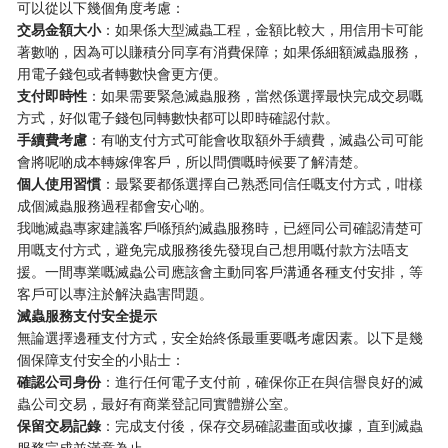
可以從以下幾個角度考慮：
交易金額大小
：如果係大型滅蟲工程，金額比較大，用信用卡可能
著數啲，因為可以賺積分同享有消費保障；如果係細額滅蟲服務，
用電子錢包或者轉數快會更方便。
支付即時性
：如果需要緊急滅蟲服務，當然係選擇最快完成交易嘅
方式，好似電子錢包同轉數快都可以即時確認付款。
手續費考慮
：有啲支付方式可能會收取額外手續費，滅蟲公司可能
會將呢啲成本轉嫁俾客戶，所以問價嘅時候要了解清楚。
個人使用習慣
：最緊要都係選擇自己熟悉同信任嘅支付方式，咁樣
成個滅蟲服務過程都會安心啲。
我哋滅蟲專家建議客戶喺預約滅蟲服務時，已經同公司確認清楚可
用嘅支付方式，避免完成服務後先發現自己想用嘅付款方法唔支
援。一間專業嘅滅蟲公司應該會主動同客戶溝通各種支付安排，等
客戶可以專注於解決蟲害問題。
滅蟲服務支付安全提示
無論選擇邊種支付方式，安全始終係最重要嘅考慮因素。以下是幾
個保障支付安全的小貼士：
確認公司身份
：進行任何電子支付前，確保你正在與信譽良好的滅
蟲公司交易，最好有商業登記同實體辦公室。
保留交易記錄
：完成支付後，保存交易確認畫面或收據，直到滅蟲
服務完成並滿意為止。