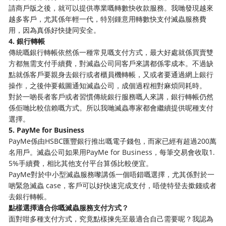
請商戶版之後，就可以提供專業嘅轉數快收款服務。我哋發現越來
越多客戶，尤其係年輕一代，特別鍾意用轉數快支付滅蟲服務費
用，因為真係好快捷同安全。
4. 銀行轉帳
傳統嘅銀行轉帳依然係一種常見嘅支付方式，最大好處就係買賣雙
方都無需支付手續費，對滅蟲公司同客戶來講都係零成本。不過缺
點就係客戶要親身去銀行或者櫃員機轉帳，又或者要通過網上銀行
操作，之後仲要截圖通知滅蟲公司，成個過程相對麻煩同耗時。
對於一啲長者客戶或者習慣傳統銀行服務嘅人來講，銀行轉帳仍然
係佢哋比較信賴嘅方式。所以我哋滅蟲專家都會繼續提供呢種支付
選擇。
5. PayMe for Business
PayMe係由HSBC匯豐銀行推出嘅電子錢包，而家已經有超過200萬
名用戶。滅蟲公司如果用PayMe for Business，每筆交易會收取1.
5%手續費，相比其他支付平台算係比較便宜。
PayMe對於中小型滅蟲服務嚟講係一個唔錯嘅選擇，尤其係對於一
啲緊急滅蟲 case，客戶可以好快速完成支付，唔使特登去撳錢或者
去銀行轉帳。
點樣選擇適合你嘅滅蟲服務支付方式？
面對咁多種支付方式，究竟點樣揀先至最適合自己需要呢？我認為