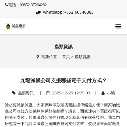
電話：00852 37264282
whatsapp:+852 60540383
蟲類資訊
當前位置：
首页
>
蟲類資訊
九龍滅鼠公司支援哪些電子支付方式？
蟲類資訊
|
2025-12-29 12:29:03 |
小编
諗起要滅鼠滅蟲，大家係咪即刻頭痛緊點樣俾錢最方便？而家啲滅
蟲公司收錢方法係咪仲係好傳統呢？講真，而家連街市買餸都可以
用電子支付，如果滅蟲公司仲只收現金就真係有啲落後啦。我專門
研究咗一下九龍區滅蟲公司嘅收費同支付方式，發現原來而家嘅選