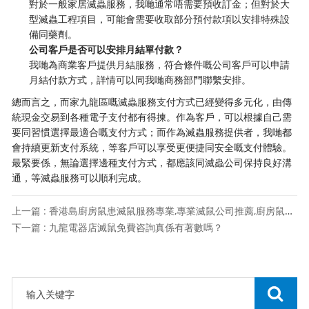
對於一般家居滅蟲服務，我哋通常唔需要預收訂金；但對於大
型滅蟲工程項目，可能會需要收取部分預付款項以安排特殊設
備同藥劑。
公司客戶是否可以安排月結單付款？
我哋為商業客戶提供月結服務，符合條件嘅公司客戶可以申請
月結付款方式，詳情可以同我哋商務部門聯繫安排。
總而言之，而家九龍區嘅滅蟲服務支付方式已經變得多元化，由傳
統現金交易到各種電子支付都有得揀。作為客戶，可以根據自己需
要同習慣選擇最適合嘅支付方式；而作為滅蟲服務提供者，我哋都
會持續更新支付系統，等客戶可以享受更便捷同安全嘅支付體驗。
最緊要係，無論選擇邊種支付方式，都應該同滅蟲公司保持良好溝
通，等滅蟲服務可以順利完成。
上一篇 : 香港島廚房鼠患滅鼠服務專業,專業滅鼠公司推薦,廚房鼠患防治方法
下一篇 : 九龍電器店滅鼠免費咨詢真係有著數嗎？