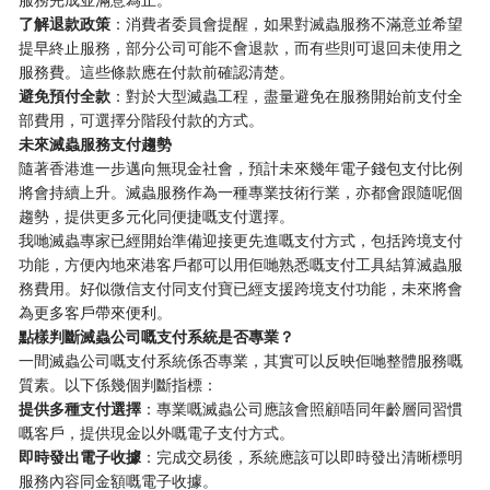
了解退款政策
：消費者委員會提醒，如果對滅蟲服務不滿意並希望
提早終止服務，部分公司可能不會退款，而有些則可退回未使用之
服務費。這些條款應在付款前確認清楚。
避免預付全款
：對於大型滅蟲工程，盡量避免在服務開始前支付全
部費用，可選擇分階段付款的方式。
未來滅蟲服務支付趨勢
隨著香港進一步邁向無現金社會，預計未來幾年電子錢包支付比例
將會持續上升。滅蟲服務作為一種專業技術行業，亦都會跟隨呢個
趨勢，提供更多元化同便捷嘅支付選擇。
我哋滅蟲專家已經開始準備迎接更先進嘅支付方式，包括跨境支付
功能，方便內地來港客戶都可以用佢哋熟悉嘅支付工具結算滅蟲服
務費用。好似微信支付同支付寶已經支援跨境支付功能，未來將會
為更多客戶帶來便利。
點樣判斷滅蟲公司嘅支付系統是否專業？
一間滅蟲公司嘅支付系統係否專業，其實可以反映佢哋整體服務嘅
質素。以下係幾個判斷指標：
提供多種支付選擇
：專業嘅滅蟲公司應該會照顧唔同年齡層同習慣
嘅客戶，提供現金以外嘅電子支付方式。
即時發出電子收據
：完成交易後，系統應該可以即時發出清晰標明
服務內容同金額嘅電子收據。