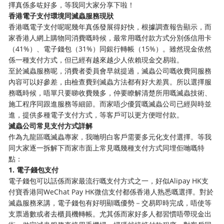
擇真係多咗好多，等我同大家分享下啦！
香港電子支付環境同滅蟲服務現狀
香港嘅電子支付呢呢幾年真係發展得好快，根據調查報告顯示，而
家香港人網上購物同消費嘅時候，最常用嘅付款方式分別係信用卡
（41%）、電子錢包（31%）同銀行轉帳（15%）。雖然現金依然
係一種支付方式，但已經有越來越少人依賴現金交易啦。
至於滅蟲服務呢，消費者委員會早就提過，滅蟲公司嘅收費同服務
內容可以好參差，由檢查費到滅蟲方法都有好大差異。所以選擇服
務嘅時候，唔單只要睇收費幾多，仲要瞭解清楚所用嘅滅蟲技術、
施工程序同跟進服務等細節。而家唔少優質嘅滅蟲公司已經與時並
進，提供多種電子支付方式，等客戶可以更方便咁付款。
滅蟲公司常見支付方式詳解
作為九龍區嘅滅蟲專家，我哋明白客戶需要多元化支付選擇。等我
同大家逐一拆解下而家市面上常見嘅幾種支付方式同埋佢哋嘅特
點：
1. 電子錢包支付
電子錢包可以話係而家最流行嘅支付方式之一，好似Alipay HK支
付寶香港同WeChat Pay HK微信支付都係香港人熟悉嘅選擇。對於
滅蟲服務來講，電子錢包有好明顯嘅優勢－交易即時完成，唔使等
支票過數或者去櫃員機轉帳。尤其係而家好多人都習慣唔帶現金出