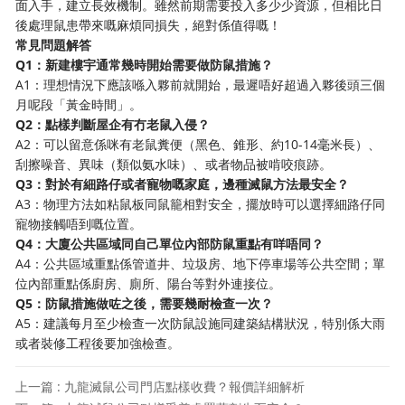
面入手，建立長效機制。雖然前期需要投入多少少資源，但相比日
後處理鼠患帶來嘅麻煩同損失，絕對係值得嘅！
常見問題解答
Q1：新建樓宇通常幾時開始需要做防鼠措施？
A1：理想情況下應該喺入夥前就開始，最遲唔好超過入夥後頭三個
月呢段「黃金時間」。
Q2：點樣判斷屋企有冇老鼠入侵？
A2：可以留意係咪有老鼠糞便（黑色、錐形、約10-14毫米長）、
刮擦噪音、異味（類似氨水味）、或者物品被啃咬痕跡。
Q3：對於有細路仔或者寵物嘅家庭，邊種滅鼠方法最安全？
A3：物理方法如粘鼠板同鼠籠相對安全，擺放時可以選擇細路仔同
寵物接觸唔到嘅位置。
Q4：大廈公共區域同自己單位內部防鼠重點有咩唔同？
A4：公共區域重點係管道井、垃圾房、地下停車場等公共空間；單
位內部重點係廚房、廁所、陽台等對外連接位。
Q5：防鼠措施做咗之後，需要幾耐檢查一次？
A5：建議每月至少檢查一次防鼠設施同建築結構狀況，特別係大雨
或者裝修工程後要加強檢查。
上一篇 : 九龍滅鼠公司門店點樣收費？報價詳細解析