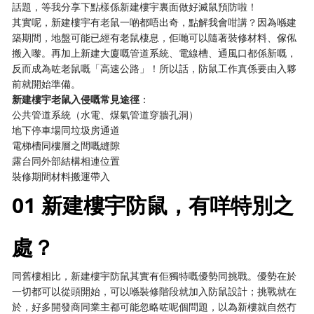
話題，等我分享下點樣係新建樓宇裏面做好滅鼠預防啦！
其實呢，新建樓宇有老鼠一啲都唔出奇，點解我會咁講？因為喺建
築期間，地盤可能已經有老鼠棲息，佢哋可以隨著裝修材料、傢俬
搬入嚟。再加上新建大廈嘅管道系統、電線槽、通風口都係新嘅，
反而成為咗老鼠嘅「高速公路」！所以話，防鼠工作真係要由入夥
前就開始準備。
新建樓宇老鼠入侵嘅常見途徑
：
公共管道系統（水電、煤氣管道穿牆孔洞）
地下停車場同垃圾房通道
電梯槽同樓層之間嘅縫隙
露台同外部結構相連位置
裝修期間材料搬運帶入
01 新建樓宇防鼠，有咩特別之
處？
同舊樓相比，新建樓宇防鼠其實有佢獨特嘅優勢同挑戰。優勢在於
一切都可以從頭開始，可以喺裝修階段就加入防鼠設計；挑戰就在
於，好多開發商同業主都可能忽略咗呢個問題，以為新樓就自然冇