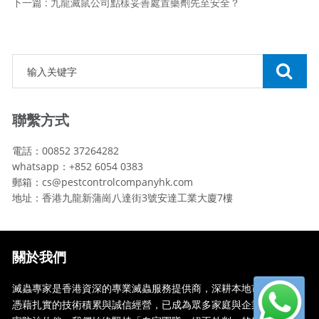
下一篇 : 九龍滅鼠公司點樣妥善處置藥劑先至安全？
聯繫方式
電話：00852 37264282
whatsapp：+852 6054 0383
郵箱：cs@pestcontrolcompanyhk.com
地址：香港九龍新蒲崗八達街3號安達工業大廈7樓
關於我們
滅蟲專家是香港資深的專業滅蟲服務提供商，深耕本地市場多年，
憑藉扎實的技術積累與誠信經營，已成為眾多家庭與企業信賴的蟲