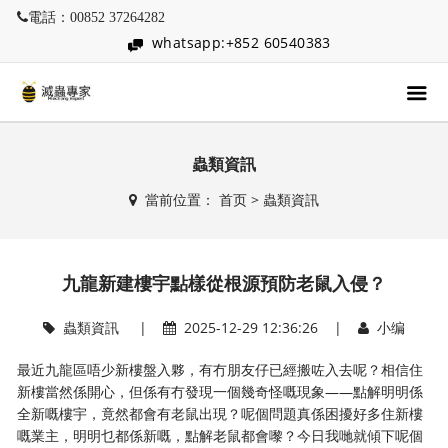
電話：00852 37264282
whatsapp:+852 60540383
蟲類資訊
當前位置：
首页
>
蟲類資訊
九龍新建樓宇點樣從根源預防老鼠入侵？
蟲類資訊
|
2025-12-29 12:36:26 |
小编
最近九龍區唔少新樓盤入夥，有冇朋友仔已經搬咗入去呢？相信住
新樓當然係開心，但係有冇發現一個幾奇怪嘅現象——點解明明係
全新嘅樓宇，竟然都會有老鼠出現？呢個問題真係困擾好多住新樓
嘅業主，明明乜都係新嘅，點解老鼠都會嚟？今日我哋就傾下呢個