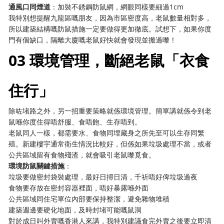
通風口同煙道
：加裝不銹鋼防鼠網，網眼同樣要細過1cm
我特別想提醒九龍區嘅朋友，因為市區密度高，老鼠數量相對多，
所以建築結構嘅防鼠措施一定要做得更加徹底。試想下，如果你度
門有個缺口，隔離大廈嘅老鼠好快就會發現並搬過嚟！
03 環境管理，斷絕老鼠「衣食
住行」
除咗堵路之外，另一招重要策略就係環境管理。簡單講就係令到老
鼠喺你度住得唔舒服、食唔飽、生存唔到。
老鼠同人一樣，都需要水、食物同埋藏身之所先至可以生存同繁
殖。新建樓宇通常衛生情況比較好，但係如果垃圾處理不當，或者
公共區域留有食物殘渣，就會吸引老鼠嚟覓食。
環境防鼠關鍵措施
：
垃圾要做密封袋裝處理，最好日掃日清，千祈唔好俾垃圾過夜
食物要存放在密封容器裡面，唔好暴露喺外面
公共區域同住宅單位內部要保持整潔，避免雜物堆積
建築週邊要硬化地面，及時封堵可能嘅鼠洞
對於成日叫外賣嘅香港人來講，我特別建議食完外賣之後要立即清