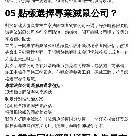
幾個月都捉唔到一隻老鼠，但擺對位置可能一晚就有收穫。
05 點樣選擇專業滅鼠公司？
對於新建大廈嘅業主立案法團或者物管公司來講，好多時都需要聘
請專業滅鼠公司進行全面防治。點樣揀一間可靠嘅公司呢？等我分
享幾個小貼士。
首先，一間專業嘅滅鼠公司應該提供詳細嘅現場勘查同評估，然後
先會出具針對性方案。千祈唔好揀嗰啲未睇現場就報價，或者一套
方案走天涯嘅公司。
其次，專業公司會有好清晰嘅服務流程同標準，包括施工前準備、
施工中操作同施工後跟進。佢哋會著整齊工服、佩戴工牌，並且嚴
格遵守操作規範。
專業滅鼠公司嘅服務通常包括
：
現場勘查同鼠害密度評估
制定針對性防治方案
定期檢查跟進同效果評估
提供風險報告同改善建議
我個人好睇重滅鼠公司嘅溝通態度同透明度，一間好公司會好樂意
解釋佢哋嘅操作方法同所用藥劑，而唔係神秘兮兮咁。