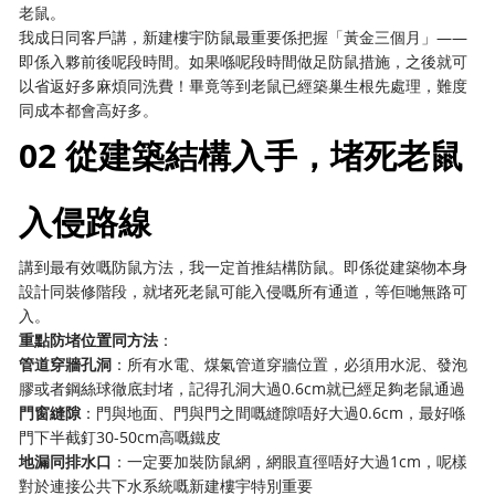
老鼠。
我成日同客戶講，新建樓宇防鼠最重要係把握「黃金三個月」——
即係入夥前後呢段時間。如果喺呢段時間做足防鼠措施，之後就可
以省返好多麻煩同洗費！畢竟等到老鼠已經築巢生根先處理，難度
同成本都會高好多。
02 從建築結構入手，堵死老鼠
入侵路線
講到最有效嘅防鼠方法，我一定首推結構防鼠。即係從建築物本身
設計同裝修階段，就堵死老鼠可能入侵嘅所有通道，等佢哋無路可
入。
重點防堵位置同方法
：
管道穿牆孔洞
：所有水電、煤氣管道穿牆位置，必須用水泥、發泡
膠或者鋼絲球徹底封堵，記得孔洞大過0.6cm就已經足夠老鼠通過
門窗縫隙
：門與地面、門與門之間嘅縫隙唔好大過0.6cm，最好喺
門下半截釘30-50cm高嘅鐵皮
地漏同排水口
：一定要加裝防鼠網，網眼直徑唔好大過1cm，呢樣
對於連接公共下水系統嘅新建樓宇特別重要