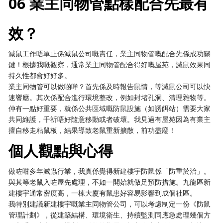
06 業主同物管點樣配合先最有
效？
滅鼠工作唔單止係滅鼠公司嘅責任，業主同物管嘅配合先係成功關
鍵！根據我嘅觀察，通常業主同物管配合得好嘅屋苑，滅鼠效果同
持久性都會好好多。
業主同物管可以做啲咩？首先係及時報告鼠情，等滅鼠公司可以快
速響應。其次係配合進行環境整改，例如封堵孔洞、清理雜物等。
仲有一點好重要，就係公共區域嘅防鼠設施（如誘餌站）需要大家
共同維護，千祈唔好隨意移動或者破壞。我見過有屋苑因為有業主
擅自移走粘鼠板，結果導致老鼠重新擴散，前功盡廢！
個人觀點與心得
做咗咁多年滅蟲行業，我真係覺得新建樓宇防鼠係「防重於治」。
與其等老鼠入咗屋先處理，不如一開始就做足預防措施。九龍區新
建樓宇通常密度高，一棟大廈有鼠患好容易影響到成個社區。
我特別建議新建樓宇嘅業主同物管公司，可以考慮制定一份《防鼠
管理計劃》，從建築結構、環境衛生、持續監測同應急處理幾個方