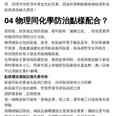
理，同埋沖洗乾淨外賣盒先好丟棄。因為外賣剩餘嘅食物味道對老
鼠來講係極大誘惑！
04 物理同化學防治點樣配合？
當然啦，就算做足預防措施，都可能有「漏網之鼠」。咁就需要用
到物理同化學防治方法啦。
物理滅鼠法包括鼠籠、鼠夾、粘鼠板同電子驅鼠器等。對於新建樓
宇來講，我會建議優先使用粘鼠板同鼠籠，因為相對安全同衛生，
特別係對於有小朋友同寵物嘅家庭。
化學滅鼠主要係指鼠藥投放，雖然效果明顯，但係我要提醒大家使
用時要格外小心。而家市面上有啲新型鼠藥係抗凝血劑，萬一誤食
可以用維生素K1解毒。
點樣擺放滅鼠設施先最有效
：
鼠籠同鼠夾要放在鼠洞口附近，但同鼠洞保持少少距離
粘鼠板可以放在牆角、管道旁邊等老鼠必經之路
誘餌要新鮮，定期更換
第一個晚老鼠可能有「新物反應」唔上當，通常兩三日後效果先會
明顯
我嘅經驗話我知，滅鼠設施嘅擺放位置真係好重要！擺錯位置可能