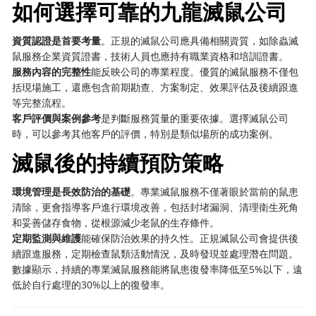
如何選擇可靠的九龍滅鼠公司
資質認證是首要考量
。正規的滅鼠公司應具備相關資質，如除蟲滅
鼠服務企業資質證書，技術人員也應持有職業資格和培訓證書。
服務內容的完整性
能反映公司的專業程度。優質的滅鼠服務不僅包
括現場施工，還應包含前期勘查、方案制定、效果評估及後續跟進
等完整流程。
客戶評價與案例參考
是判斷服務質量的重要依據。選擇滅鼠公司
時，可以參考其他客戶的評價，特別是類似場所的成功案例。
滅鼠後的持續預防策略
環境管理是長效防治的基礎
。專業滅鼠服務不僅著眼於當前的鼠患
清除，更會指導客戶進行環境改善，包括封堵漏洞、清理衛生死角
和妥善儲存食物，從根源減少老鼠的生存條件。
定期監測與維護
能確保防治效果的持久性。正規滅鼠公司會提供後
續跟進服務，定期檢查鼠類活動情況，及時發現並處理潛在問題。
數據顯示，持續的專業滅鼠服務能將鼠患復發率降低至5%以下，遠
低於自行處理的30%以上的復發率。