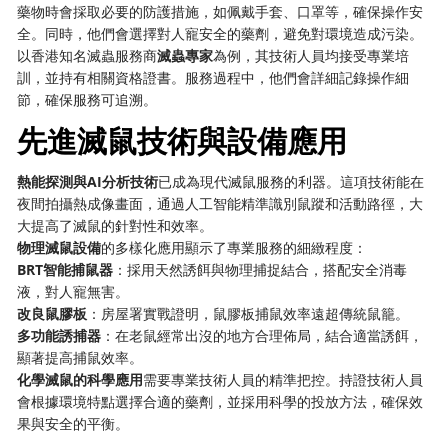
藥物時會採取必要的防護措施，如佩戴手套、口罩等，確保操作安
全。同時，他們會選擇對人寵安全的藥劑，避免對環境造成污染。
以香港知名滅蟲服務商
滅蟲專家
為例，其技術人員均接受專業培
訓，並持有相關資格證書。服務過程中，他們會詳細記錄操作細
節，確保服務可追溯。
先進滅鼠技術與設備應用
熱能探測與AI分析技術
已成為現代滅鼠服務的利器。這項技術能在
夜間拍攝熱成像畫面，通過人工智能精準識別鼠蹤和活動路徑，大
大提高了滅鼠的針對性和效率。
物理滅鼠設備
的多樣化應用顯示了專業服務的細緻程度：
BRT智能捕鼠器
：採用天然誘餌與物理捕捉結合，搭配安全消毒
液，對人寵無害。
改良鼠膠板
：房屋署實戰證明，鼠膠板捕鼠效率遠超傳統鼠籠。
多功能誘捕器
：在老鼠經常出沒的地方合理佈局，結合適當誘餌，
顯著提高捕鼠效率。
化學滅鼠的科學應用
需要專業技術人員的精準把控。持證技術人員
會根據環境特點選擇合適的藥劑，並採用科學的投放方法，確保效
果與安全的平衡。