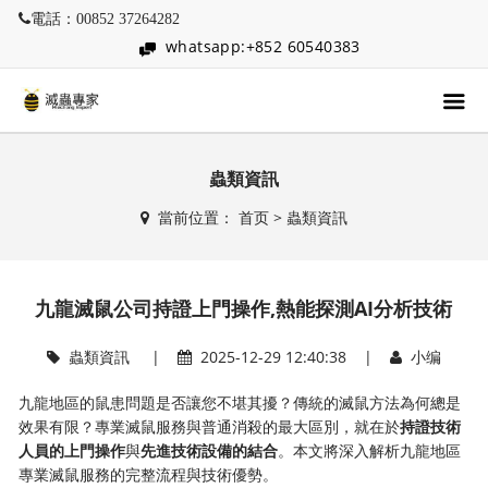
電話：00852 37264282
whatsapp:+852 60540383
蟲類資訊
當前位置：
首页
>
蟲類資訊
九龍滅鼠公司持證上門操作,熱能探測AI分析技術
蟲類資訊
|
2025-12-29 12:40:38 |
小编
九龍地區的鼠患問題是否讓您不堪其擾？傳統的滅鼠方法為何總是
效果有限？專業滅鼠服務與普通消殺的最大區別，就在於
持證技術
人員的上門操作
與
先進技術設備的結合
。本文將深入解析九龍地區
專業滅鼠服務的完整流程與技術優勢。