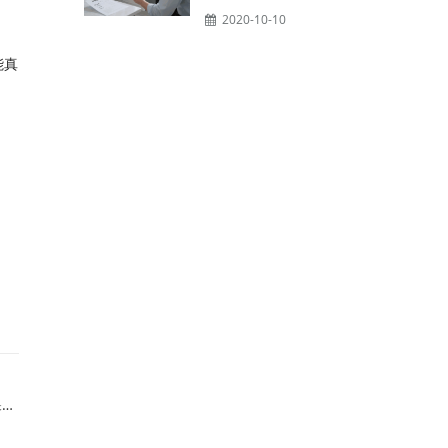
2020-10-10
能真
下一篇 : 香港島食品儲存區無毒滅鼠服務，倉庫鼠患防治與環保滅鼠方案