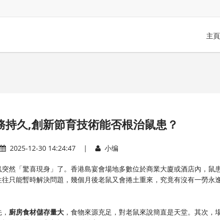
主頁
務持久,創新節育技術能否根治鼠患？
2025-12-30 14:24:47 |
小编
鼠突然「驚喜現身」了。香港島宴會場地多數位於商業大廈或酒店內，鼠
往往只能暫時解決問題，幾個月後老鼠又會捲土重來，究竟有沒有一勞永
先，
廚房食材儲存量大
，食物來源充足，對老鼠來說簡直是天堂。其次，