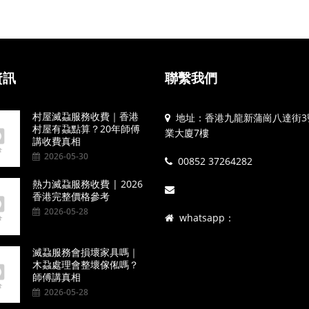
資訊
聯繫我們
村屋滅蝨服務收費｜香港
地址：香港九龍新蒲崗八達街3
村屋有蝨點算？20年師傅
業大廈7樓
講收費真相
2026-05-30
00852 37264282
熱力滅蝨服務收費 | 2026
香港完整價格參考
2026-05-28
whatsapp：
滅蝨服務會損壞家具嗎｜
木蝨處理會整壞傢俬嗎？
師傅講真相
2026-05-28