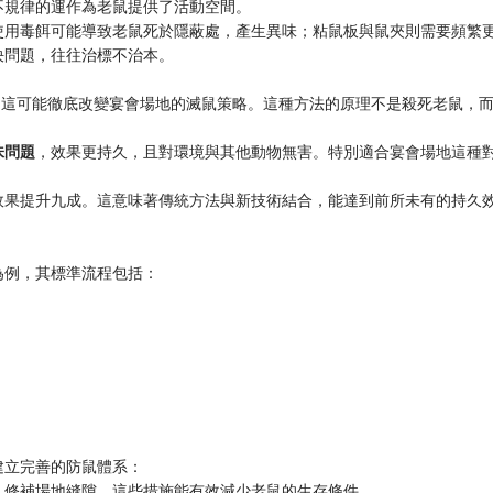
不規律的運作為老鼠提供了活動空間。
使用毒餌可能導致老鼠死於隱蔽處，產生異味；粘鼠板與鼠夾則需要頻繁
決問題，往往治標不治本。
藥，這可能徹底改變宴會場地的滅鼠策略。這種方法的原理不是殺死老鼠，
味問題
，效果更持久，且對環境與其他動物無害。特別適合宴會場地這種
效果提升九成。這意味著傳統方法與新技術結合，能達到前所未有的持久
為例，其標準流程包括：
建立完善的防鼠體系：
，修補場地縫隙。這些措施能有效減少老鼠的生存條件。