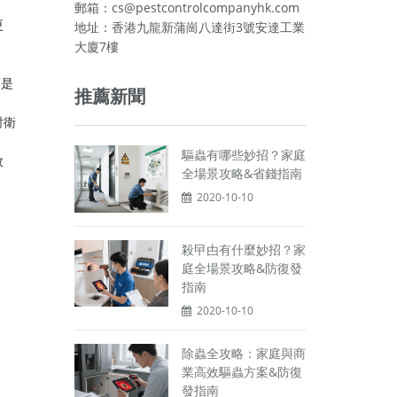
郵箱：cs@pestcontrolcompanyhk.com
更
地址：香港九龍新蒲崗八達街3號安達工業
大廈7樓
而是
推薦新聞
對衛
驅蟲有哪些妙招？家庭
效
全場景攻略&省錢指南
2020-10-10
殺曱甴有什麼妙招？家
庭全場景攻略&防復發
指南
2020-10-10
除蟲全攻略：家庭與商
業高效驅蟲方案&防復
發指南