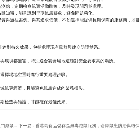
監測點，定期檢查鼠類活動跡象，及時發現問題並處理。
防鼠知識，能夠識別早期鼠患跡象，避免問題惡化。
資質與過往案例。與其追求低價，不如選擇能提供長期保障的服務商，才
才能達到持久效果，包括處理現有鼠群與建立防護體系。
物與環境都無害，特別適合宴會場地這種對安全要求高的場所。
常選擇場地空置時進行重要處理步驟。
統滅鼠更經濟，且能避免鼠患造成的業務損失。
定期檢查與維護，才能確保最佳效果。
上一篇 : 九龍滅鼠公司先服務後收費，專業可靠，快速上門滅鼠方案