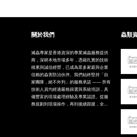
關於我們
蟲類
滅蟲專家是香港資深的專業滅蟲服務提供
商，深耕本地市場多年，憑藉扎實的技術
積累與誠信經營，已成為眾多家庭與企業
信賴的蟲害防治伙伴。我們始終堅持「自
家團隊，絕不外判」的服務承諾 —— 所有
技術人員均經過嚴格篩選與系統培訓，具
備豐富的現場處理經驗及專業認證。從服
務規劃到現場操作，再到後續跟蹤，全...