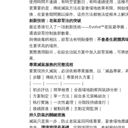
使用時間不連續，有時空置數日，有時連續使用，這種
更重要的是，傳統滅鼠方法在宴會場地效果有限。例如
換，在宴會期間難以操作。這些方法都無法從根本上解
創新技術：老鼠節育法的突破
最近香港引入了一項創新技術——Evolve™老鼠避孕
通過節育控制族群數量。
與傳統毒餌相比，節育法有明顯優勢：
不會產生屍體異
生要求高的場所。
實際應用顯示，在綜合治鼠方案中加入節育策略，可將
果。
專業滅鼠服務的完整流程
要實現持久滅鼠，必須依賴專業服務。以「滅蟲專家」
│ 步驟 │ 傳統方法 │ 專業持久方案 │
│ ------ | --------- | ------------ |
│ 初步評估 | 簡單檢查 | 全面場地勘察與鼠跡分析 |
│ 方案制定 | 單一方法 | 綜合多元策略組合 |
│ 執行實施 | 一次性處理 | 分階段持續進行 |
│ 後續跟進 | 被動回應 | 主動定期監測 |
持久防鼠的關鍵措施
滅鼠只是第一步，防止老鼠返回同樣重要。宴會場地應
首先，
環境管理是基礎
。定期清理垃圾，食材密封儲存