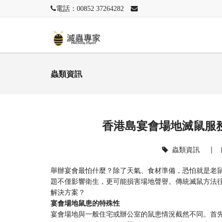
電話：00852 37264282
蟲類資訊
香港島宴會場地滅鼠服
蟲類資訊
|
舉辦宴會最怕什麼？除了天氣、食材準備，恐怕就是老
題不僅影響衛生，更可能損害場地聲譽。傳統滅鼠方法
解決方案？
宴會場地鼠患的特殊性
宴會場地與一般住宅或辦公室的鼠患情況截然不同。首