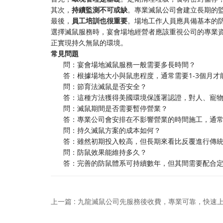
其次，
持續監測不可或缺
。專業滅鼠公司會建立長期的
最後，
員工培訓也很重要
。場地工作人員應具備基本的
選擇滅鼠服務時，宴會場地經營者應該重視公司的專業
正實現持久無鼠的環境。
常見問題
問：宴會場地滅鼠服務一般需要多長時間？
答：根據場地大小與鼠患程度，通常需要1-3個月
問：節育法滅鼠是否安全？
答：這種方法獲得美國環境保護署認證，對人、寵
問：滅鼠期間是否需要暫停營業？
答：專業公司會安排在不影響營業的時間施工，通
問：持久滅鼠方案的成本如何？
答：雖然初期投入較高，但長期來看比反覆進行傳
問：防鼠效果能維持多久？
答：完善的防鼠體系可持續數年，但其間需要配合