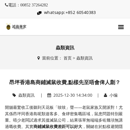
電話：00852 37264282
whatsapp:+852 60540383
蟲類資訊
當前位置：
首页
>
蟲類資訊
昂坪香港島商鋪滅鼠收費,點樣先至唔會俾人劏？
蟲類資訊
|
2025-12-30 14:34:00 |
小编
開舖最驚收工後聽到天花板「吱吱」聲——老鼠家族又開派對！尤
其係昂坪同香港島呢類遊客多、食肆密集嘅區域，鼠患問題特別嚴
重。唔少老闆試過求其搵滅鼠公司，結果張單無端端多咗幾項無講
過嘅收費。其實
商鋪滅鼠收費差距可以好大
，關鍵在於點樣避開隱