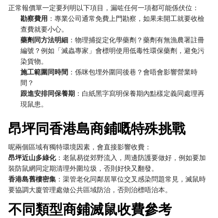
正常報價單一定要列明以下項目，漏咗任何一項都可能係伏位：
勘察費用
：專業公司通常免費上門勘察，如果未開工就要收檢
查費就要小心。
藥劑同方法明細
：物理捕捉定化學藥劑？藥劑有無漁農署註冊
編號？例如「滅蟲專家」會標明使用低毒性環保藥劑，避免污
染貨物。
施工範圍同時間
：係咪包埋外圍同後巷？會唔會影響營業時
間？
跟進安排同保養期
：白紙黑字寫明保養期內點樣定義同處理再
現鼠患。
昂坪同香港島商鋪嘅特殊挑戰
呢兩個區域有獨特環境因素，會直接影響收費：
昂坪近山多綠化
：老鼠易從郊野流入，周邊防護要做好，例如要加
裝防鼠網同定期清理外圍垃圾，否則好快又翻發。
香港島舊樓密集
：渠管老化同鄰居單位交叉感染問題常見，滅鼠時
要協調大廈管理處做公共區域防治，否則治標唔治本。
不同類型商鋪滅鼠收費參考