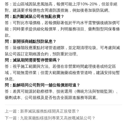
答：近山區域因鼠患風險高，報價可能上浮10%-20%，但並非絕
對。建議要求報價包含周邊防護措施，例如後巷加裝防鼠網。
問：點判斷滅鼠公司有無亂收費？
答：可對比市場價格，若報價顯著低於平均水平需警惕後續加價可
能；同時要求提供細化報價單，列明服務項目、藥劑類型同保養條
款。
問：新開張商鋪點預防鼠患？
答：裝修階段應重點封堵管道縫隙，並定期清理垃圾。可考慮與滅
鼠公司簽訂定期維護合約，預防重於治理。
問：滅鼠期間需要暫停營業嗎？
答：視乎施工範圍與方法。若僅在非營業時間處理後巷或特定區
域，可能無需停業；但需大範圍施藥或檢查管道時，建議安排短暫
休息。
問：點解唔同公司對同一舖位報價差咁遠？
答：差異可能源於勘察標準、技術選用（傳統方法與智能監測）、
藥劑成本、公司規模及是否包含全面跟進服務等因素。
上一篇 : 新界滅鼠服務點樣開具正規發票？
下一篇 : 九龍展廳點樣搵到專業又高效嘅滅鼠公司？