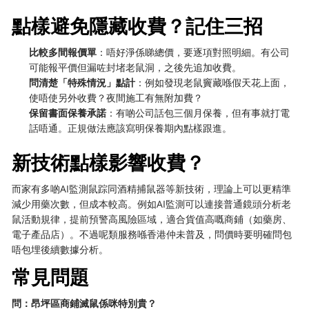
點樣避免隱藏收費？記住三招
比較多間報價單
：唔好淨係睇總價，要逐項對照明細。有公司
可能報平價但漏咗封堵老鼠洞，之後先追加收費。
問清楚「特殊情況」點計
：例如發現老鼠竇藏喺假天花上面，
使唔使另外收費？夜間施工有無附加費？
保留書面保養承諾
：有啲公司話包三個月保養，但有事就打電
話唔通。正規做法應該寫明保養期內點樣跟進。
新技術點樣影響收費？
而家有多啲AI監測鼠踪同酒精捕鼠器等新技術，理論上可以更精準
減少用藥次數，但成本較高。例如AI監測可以連接普通鏡頭分析老
鼠活動規律，提前預警高風險區域，適合貨值高嘅商鋪（如藥房、
電子產品店）。不過呢類服務喺香港仲未普及，問價時要明確問包
唔包埋後續數據分析。
常見問題
問：昂坪區商鋪滅鼠係咪特別貴？