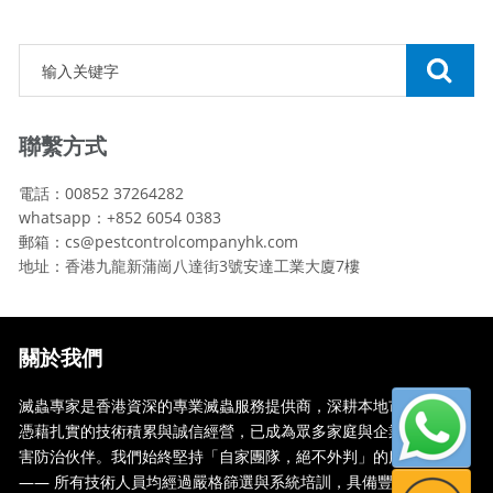
聯繫方式
電話：00852 37264282
whatsapp：+852 6054 0383
郵箱：cs@pestcontrolcompanyhk.com
地址：香港九龍新蒲崗八達街3號安達工業大廈7樓
關於我們
滅蟲專家是香港資深的專業滅蟲服務提供商，深耕本地市場多年，
憑藉扎實的技術積累與誠信經營，已成為眾多家庭與企業信賴的蟲
害防治伙伴。我們始終堅持「自家團隊，絕不外判」的服務承諾
—— 所有技術人員均經過嚴格篩選與系統培訓，具備豐富的現場處