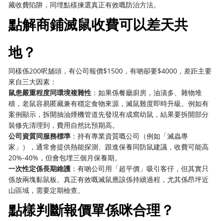
藏收費陷阱，同埋點樣揀選真正有效嘅防治方法。
點解商鋪滅鼠收費可以差天共
地？
同樣係200呎舖頭，有公司報價$1500，有啲卻要$4000，差距主要
來自三大因素：
鼠患嚴重程度同環境複雜性
：如果係餐廳廚房，油漬多、雜物堆
積，老鼠容易匿藏兼有穩定食物來源，滅鼠難度即時升級。例如有
案例顯示，拆開抽油煙機管道先發現有成窩幼鼠，結果要拆開部分
裝修先清理到，費用自然比預期高。
公司資質同服務標準
：持有專業資質嘅公司（例如「滅蟲專
家」），通常會提供熱能探測、跟進保養同防鼠建議，收費可能高
20%-40%，但會包埋三個月保養期。
一次性定係長期維護
：有啲公司用「超平價」吸引客仔，但其實只
係放兩塊黏鼠板。真正有效嘅滅鼠應該係持續過程，尤其係昂坪近
山區域，需要定期檢查。
點樣判斷報價單係咪合理？