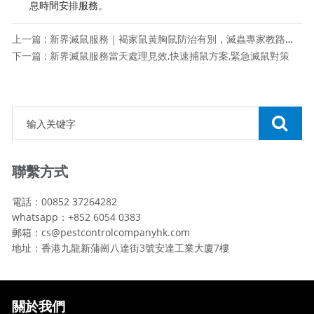
息時間安排服務。
上一篇 : 新界滅鼠服務｜褐家鼠黃胸鼠防治有別，滅蟲專家教路針對性策略
下一篇 : 新界滅鼠服務當天處理見效,快速捕鼠方案,緊急滅鼠對策
聯繫方式
電話：00852 37264282
whatsapp：+852 6054 0383
郵箱：cs@pestcontrolcompanyhk.com
地址：香港九龍新蒲崗八達街3號安達工業大廈7樓
關於我們