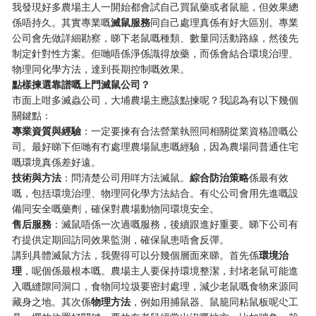
我發現好多農場主人一開始都會試自己買鼠藥或者鼠籠，但效果總
係唔持久。其實專業嘅
滅鼠服務
同自己處理真係有好大區別。專業
公司會先做詳細勘察，睇下老鼠嘅種類、數量同活動路線，然後先
制定針對性方案。佢哋唔係淨係識得放藥，而係會結合環境治理、
物理同化學方法，達到長期控制嘅效果。
點樣揀選靠譜嘅上門滅鼠公司？
市面上咁多滅蟲公司，大埔農場主應該點揀呢？我認為有以下幾個
關鍵點：
專業資質與經驗
：一定要揀有合法營業執照同相關從業資格證嘅公
司。最好睇下佢哋有冇處理農場鼠患嘅經驗，因為農場同普通住宅
嘅環境真係差好遠。
技術與方法
：問清楚公司用咩方法滅鼠。
綜合防治策略
係最有效
嘅，包括環境治理、物理同化學方法結合。有尐公司會用先進嘅設
備同安全嘅藥劑，確保對農場動物同環境安全。
售后服務
：滅鼠唔係一次過嘅服務，後續跟進好重要。睇下公司有
冇提供定期回訪同效果監測，確保鼠患唔會反彈。
講到具體滅鼠方法，我覺得可以分幾個層面來睇。首先係
環境治
理
，呢個係最根本嘅。農場主人要保持環境整潔，封堵老鼠可能進
入嘅縫隙同洞口，食物同垃圾要密封處理，減少老鼠嘅食物來源同
藏身之地。其次係
物理方法
，例如用捕鼠器、鼠籠同粘鼠板呢尐工