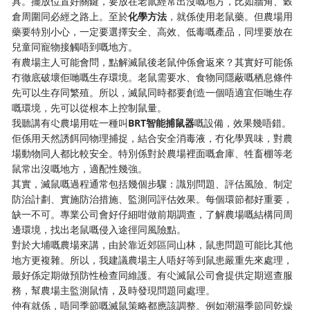
具。擺放位置好關鍵，要放在老鼠經常出沒嘅地方，比如牆角、穀
倉周圍同必經之路上。至於
化學方法
，就係使用老鼠藥。但農場用
藥要特別小心，一定要選擇安全、高效、低毒嘅產品，同埋要放在
兒童同寵物接觸唔到嘅地方。
有農場主人可能會問，點解滅鼠後老鼠仲係會返來？其實好可能係
冇徹底破壞佢哋嘅生存環境。老鼠需要水、食物同隱蔽嘅栖息條件
先可以生存同繁殖。所以，滅鼠同時都要創造一個唔適宜佢哋生存
嘅環境，先可以從根本上控制鼠量。
我聽講有尐農場用咗一種叫
BRT智能捕鼠器
嘅設備，效果幾唔錯。
佢係用天然誘餌同物理捕捉，結合安全消毒液，冇化學異味，對農
場動物同人都比較安全。特別係對於農場裡面嘅倉庫、牲畜棚等老
鼠常出沒嘅地方，適配性幾強。
其實，滅鼠嘅過程通常包括幾個步驟：識別問題、評估風險、制定
防治計劃、實施防治措施、監測同評估效果。每個環節都好重要，
缺一不可。專業公司會好仔細咁做前期調查，了解農場嘅結構同周
邊環境，找出老鼠嘅侵入途徑同風險點。
對於大埔嘅農場來講，由於靠近郊區同山林，鼠患問題可能比其他
地方更複雜。所以，我建議農場主人唔好等到鼠患嚴重先來處理，
最好係定期做預防性檢查同維護。有尐滅鼠公司會提供定期巡查服
務，幫農場主監測鼠情，及時發現問題同處理。
仲有就係，唔同季節嘅滅鼠策略都應該調整。例如潮濕季節同乾燥