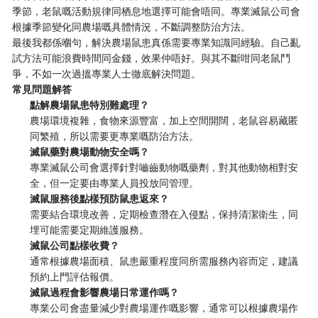
季節，老鼠嘅活動規律同栖息地選擇可能會唔同。專業滅鼠公司會
根據季節變化同農場嘅具體情況，不斷調整防治方法。
最後我都係嗰句，解決農場鼠患真係需要專業知識同經驗。自己亂
試方法可能浪費時間同金錢，效果仲唔好。與其不斷咁同老鼠鬥
爭，不如一次過搵專業人士徹底解決問題。
常見問題解答
點解農場鼠患特別難處理？
農場環境複雜，食物來源豐富，加上空間開闊，老鼠容易藏匿
同繁殖，所以需要更專業嘅防治方法。
滅鼠藥對農場動物安全嗎？
專業滅鼠公司會選擇針對嚙齒動物嘅藥劑，對其他動物相對安
全，但一定要由專業人員投放同管理。
滅鼠服務後點樣預防鼠患返來？
需要結合環境改善，定期檢查潛在入侵點，保持清潔衛生，同
埋可能需要定期維護服務。
滅鼠公司點樣收費？
通常根據農場面積、鼠患嚴重程度同所需服務內容而定，建議
預約上門評估報價。
滅鼠過程會影響農場日常運作嗎？
專業公司會盡量減少對農場運作嘅影響，通常可以根據農場作