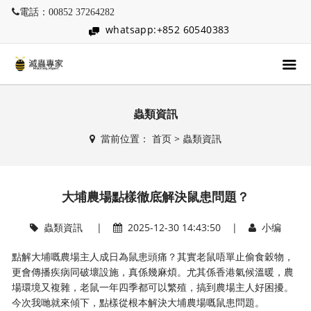
電話：00852 37264282
whatsapp:+852 60540383
蟲類資訊
當前位置：
首页
>
蟲類資訊
大埔農場點樣徹底解決鼠患問題？
蟲類資訊
|
2025-12-30 14:43:50 |
小编
點解大埔嘅農場主人成日為鼠患頭痛？其實老鼠唔單止偷食穀物，
更會傳播疾病同破壞設施，真係幾麻煩。尤其係香港氣候溫暖，農
場環境又複雜，老鼠一年四季都可以繁殖，搞到農場主人好困擾。
今次我哋就來傾下，點樣從根本解決大埔農場嘅鼠患問題。