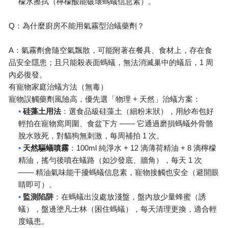
檬水擦拭（檸檬酸能破壞螞蟻信息素）。
Q
：為什麼廚房不能用氣霧型治蟻藥劑？
A
：氣霧劑會隨空氣飄散，可能附著在餐具、食材上，存在食
1
品安全隱患；且只能殺表面螞蟻，無法消滅巢中的蟻后，
周
內必復發。
有寵物家庭治蟻方法（無毒）
+
寵物誤觸藥劑風險高，優先選「物理
天然」治蟻方案：
•
硅藻土用法
：選食品級硅藻土（細粉末狀），用紗布包好
——
輕拍在寵物窩周圍、食盆下方
它通過磨損螞蟻外骨骼
1
脫水致死，對貓狗無刺激，每周補拍
次。
•
100ml
+ 12
+ 8
天然驅蟻噴霧
：
純淨水
滴薄荷精油
滴檸檬
1
精油，搖勻後噴在蟻路（如沙發底、牆角），每天
次
——
精油氣味能干擾螞蟻信息素，寵物接觸也安全（避開眼
睛即可）。
•
監測陷阱
：在螞蟻出沒處放淺盤，盤內放少量蜂蜜（誘
蟻），盤邊塗凡士林（困住螞蟻），每天清理更換，適合輕
度蟻患。