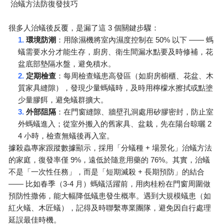
治蟻方法防復發技巧
3
很多人治蟻後反覆，是漏了這
個關鍵步驟：
1.
50%
——
環境防潮
：用除濕機將室內濕度控制在
以下
螞
蟻需要水分才能生存，廚房、衛生間漏水點要及時修補，花
盆底部墊隔水盤，避免積水。
2.
定期檢查
：每周檢查蟻患高發區（如廚房櫥櫃、花盆、木
質家具縫隙），發現少量螞蟻時，及時用檸檬水擦拭或點塗
少量膠餌，避免蟻群擴大。
3.
外部阻隔
：在門窗縫隙、牆壁孔洞處用矽膠密封，防止室
2
外螞蟻進入；從室外搬入的舊家具、盆栽，先在陽台晾曬
4
小時，檢查無蟻後再入室。
+
據殺蟲專家跟蹤數據顯示，採用「分蟻種
場景化」治蟻方法
9%
76%
的家庭，復發率僅
，遠低於隨意用藥的
。其實，治蟻
+
不是「一次性任務」，而是「短期滅殺
長期預防」的結合
——
3-4
比如春季（
月）螞蟻活躍前，用肉桂粉在門窗周圍做
預防性撒佈，能大幅降低蟻患發生概率。遇到大規模蟻患（如
紅火蟻、木匠蟻），記得及時聯繫專業團隊，避免因自行處理
延誤最佳時機。