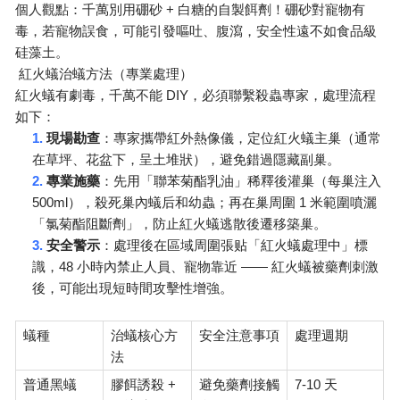
+
個人觀點：千萬別用硼砂
白糖的自製餌劑！硼砂對寵物有
毒，若寵物誤食，可能引發嘔吐、腹瀉，安全性遠不如食品級
硅藻土。
紅火蟻治蟻方法（專業處理）
DIY
紅火蟻有劇毒，千萬不能
，必須聯繫殺蟲專家，處理流程
如下：
1.
現場勘查
：專家攜帶紅外熱像儀，定位紅火蟻主巢（通常
在草坪、花盆下，呈土堆狀），避免錯過隱藏副巢。
2.
專業施藥
：先用「聯苯菊酯乳油」稀釋後灌巢（每巢注入
500ml
1
），殺死巢內蟻后和幼蟲；再在巢周圍
米範圍噴灑
「氯菊酯阻斷劑」，防止紅火蟻逃散後遷移築巢。
3.
安全警示
：處理後在區域周圍張贴「紅火蟻處理中」標
48
——
識，
小時內禁止人員、寵物靠近
紅火蟻被藥劑刺激
後，可能出現短時間攻擊性增強。
蟻種
治蟻核心方
安全注意事項
處理週期
法
+
7-10
普通黑蟻
膠餌誘殺
避免藥劑接觸
天