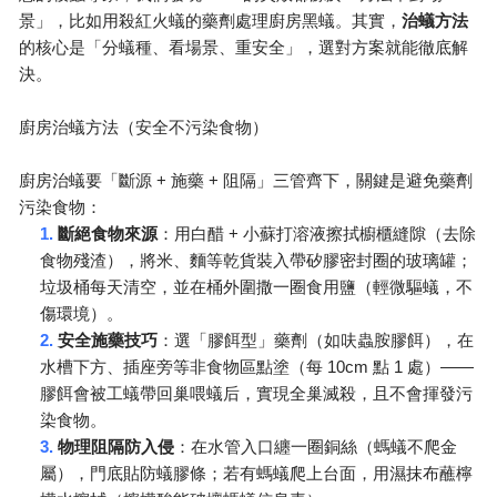
景」，比如用殺紅火蟻的藥劑處理廚房黑蟻。其實，
治蟻方法
的核心是「分蟻種、看場景、重安全」，選對方案就能徹底解
決。
廚房治蟻方法（安全不污染食物）
+
+
廚房治蟻要「斷源
施藥
阻隔」三管齊下，關鍵是避免藥劑
污染食物：
1.
+
斷絕食物來源
：用白醋
小蘇打溶液擦拭櫥櫃縫隙（去除
食物殘渣），將米、麵等乾貨裝入帶矽膠密封圈的玻璃罐；
垃圾桶每天清空，並在桶外圍撒一圈食用鹽（輕微驅蟻，不
傷環境）。
2.
安全施藥技巧
：選「膠餌型」藥劑（如呋蟲胺膠餌），在
10cm
1
——
水槽下方、插座旁等非食物區點塗（每
點
處）
膠餌會被工蟻帶回巢喂蟻后，實現全巢滅殺，且不會揮發污
染食物。
3.
物理阻隔防入侵
：在水管入口纏一圈銅絲（螞蟻不爬金
屬），門底貼防蟻膠條；若有螞蟻爬上台面，用濕抹布蘸檸