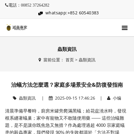
電話：00852 37264282
whatsapp:+852 60540383
蟲類資訊
當前位置：
首页
>
蟲類資訊
治蟻方法怎麼選？家庭多場景安全&防復發指南
蟲類資訊
|
2025-09-15 17:46:26 |
小编
清晨準備早餐時，廚房米罐旁爬滿黑蟻；給花盆澆水時，發現
——
根系纏著蟻巢；家中有寵物又不敢隨便用藥
這些治蟻難
4000
題，是不是讓你既焦急又無措？作為處理過超
宗家庭蟻
90%
患的殺蟲專家，我們發現
的失敗都源於「方法不對場