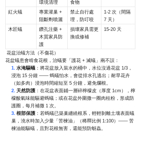
環境清理
食物
+
1-2
紅火蟻
專業灌巢
禁止自行處
次（間隔
7
阻斷劑噴灑
理，防叮咬
天）
+
15-20
木匠蟻
鑽孔注藥
損壞家具需更
天
木質家具防
換或修補
護
花盆治蟻方法（不傷花）
+
花盆蟻患會啃食花根，治蟻要「護花
滅蟻」兩不誤：
1.
1/3
水淹驅蟻
：將花盆放入裝水的桶中，水位沒過花盆
，
15
——
浸泡
分鐘
螞蟻怕水，會從排水孔逃出；耐旱花卉
5
（如多肉）浸泡時間縮短至
分鐘，避免爛根。
2.
1cm
天然防護
：在花盆表面鋪一層碎檸檬皮（厚度
），檸
檬酸氣味能驅避螞蟻；或在花盆外圍撒一圈肉桂粉，形成防
1
護圈，每月補撒
次。
3.
根部保護
：若螞蟻已築巢纏繞根系，輕輕剝離土壤表面蟻
1:100
——
巢，澆水時加入少量「苦楝油」（稀釋比例
）
苦
楝油能驅蟻，且對花根無害，還能預防蚜蟲。