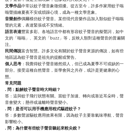
​文學作品​
​中常以蚊子聲音象徵煩擾。從古至今，許多作家用蚊子嗡
嗡聲描繪夏夜不安或煩躁心境，成為一種文學意象。
​音樂創作​
​偶爾模仿蚊子聲音。某些現代音樂作品加入類似蚊子嗡嗡
聲的元素，表達緊張或不安情緒。
​語言表達​
​豐富多彩。各地語言中都有形容蚊子聲音的擬聲詞，如中
文的「嗡嗡」、英文的「buzz」等，反映人類對這種聲音的普遍關
注。
​民間傳說​
​富含智慧。許多文化有關於蚊子聲音來源的傳說，如有些
地區認為蚊子聲音是祖先的提醒或警告。
​個人思考​
​：我覺得蚊子聲音雖然煩人，但已成為夏季不可或缺的一
部分。接受這種自然聲音，並學會與之共存，或許是更健康的心
態。
​常見問題​
​. 問：點解蚊子聲音時大時細？​
答：這與蚊子飛行狀態有關。當蚊子加速、轉向或靠近耳朵時，聲
音會變大；懸停或遠離時聲音變小。
​. 問：是否可以用手機應用程式驅趕蚊子？​
答：多數聲波驅蚊應用效果有限，因為蚊子主要靠氣味導航，聲音
影響較小。
​. 問：為什麼有些蚊子聲音聽起來較尖銳？​