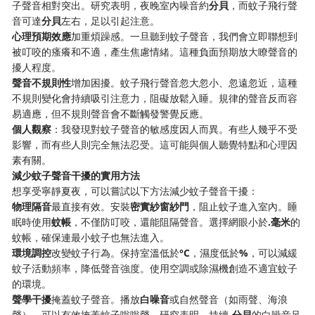
子聲音相對突出。研究表明，夜晚室內噪音約​
​分貝​
​，而蚊子飛行聲
音可達​
​分貝​
​左右，足以引起注意。
​心理預期效應​
​加重煩躁感。一旦聽到蚊子聲音，我們會立即聯想到
被叮咬的瘙癢和不適，產生焦慮情緒。這種負面預期放大瞭聲音的
擾人程度。
​聲音不規則性​
​增加困擾。蚊子飛行聲音忽大忽小、忽遠忽近，這種
不規則變化會持續吸引注意力，阻礙放鬆入睡。規律的聲音反而容
易適應，但不規則聲音會不斷觸發警覺反應。
​個人觀察​
​：我發現對蚊子聲音的敏感度因人而異。有些人幾乎不受
影響，而有些人則完全無法忍受。這可能與個人聽覺特點和心理因
素有關。
​減少蚊子聲音干擾的實用方法​
想享受寧靜夏夜，可以嘗試以下方法減少蚊子聲音干擾：
​物理隔音​
​最直接有效。安裝​
​密實紗窗紗門​
​，阻止蚊子進入室內。睡
眠時使用​
​蚊帳​
​，不僅防叮咬，還能阻隔聲音。選擇網眼小於​
​.毫米​
​的
蚊帳，確保連最小蚊子也無法進入。
​環境調控​
​改變蚊子行為。保持室溫低於​
​°C​
​，濕度低於​
​%​
​，可以減緩
蚊子活動頻率，降低聲音強度。使用空調或除濕機創造不適宜蚊子
的環境。
​聲學干擾​
​掩蓋蚊子聲音。播放​
​白噪音​
​或自然聲音（如雨聲、海浪
聲），可以有效掩蓋蚊子嗡嗡聲。研究表明，持續​
​-分貝​
​的白噪音足