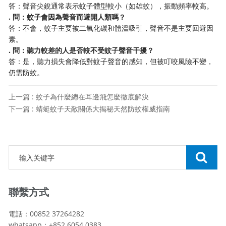
答：聲音尖銳通常表示蚊子體型較小（如雄蚊），振動頻率較高。
​. 問：蚊子會因為聲音而避開人類嗎？​
答：不會，蚊子主要被二氧化碳和體溫吸引，聲音不是主要回避因
素。
​. 問：聽力較差的人是否較不受蚊子聲音干擾？​
答：是，聽力損失會降低對蚊子聲音的感知，但被叮咬風險不變，
仍需防蚊。
上一篇 : 蚊子為什麼總在耳邊飛怎麼徹底解決
下一篇 : 蜻蜓蚊子天敵關係大揭秘天然防蚊權威指南
聯繫方式
電話：00852 37264282
whatsapp：+852 6054 0383