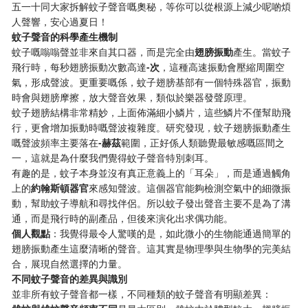
五一十同大家拆解蚊子聲音嘅奧秘，等你可以從根源上減少呢啲煩
人聲響，安心過夏日！
​蚊子聲音的科學產生機制​
蚊子嘅嗡嗡聲並非來自其口器，而是完全由​
​翅膀振動​
​產生。當蚊子
飛行時，每秒翅膀振動次數高達​
​-次​
​，這種高速振動會壓縮周圍空
氣，形成聲波。更重要嘅係，蚊子翅膀基部有一個特殊器官，振動
時會與翅膀摩擦，放大聲音效果，類似於樂器發聲原理。
蚊子翅膀結構非常精妙，上面佈滿細小鱗片，這些鱗片不僅幫助飛
行，更會增加振動時嘅聲波複雜度。研究發現，蚊子翅膀振動產生
嘅聲波頻率主要落在​
​-赫茲​
​範圍，正好係人類聽覺最敏感嘅區間之
一，這就是為什麼我們覺得蚊子聲音特別刺耳。
有趣的是，蚊子本身並沒有真正意義上的「耳朵」，而是通過觸角
上的​
​約翰斯頓器官​
​來感知聲波。這個器官能夠檢測空氣中的細微振
動，幫助蚊子導航和尋找伴侶。所以蚊子發出聲音主要不是為了溝
通，而是飛行時的副產品，但後來演化出求偶功能。
​個人觀點​
​：我覺得最令人驚嘆的是，如此微小的生物能通過簡單的
翅膀振動產生這麼清晰的聲音。這其實是物理學與生物學的完美結
合，展現自然選擇的力量。
​不同蚊子聲音的差異與識別​
並非所有蚊子聲音都一樣，不同種類的蚊子聲音有明顯差異：