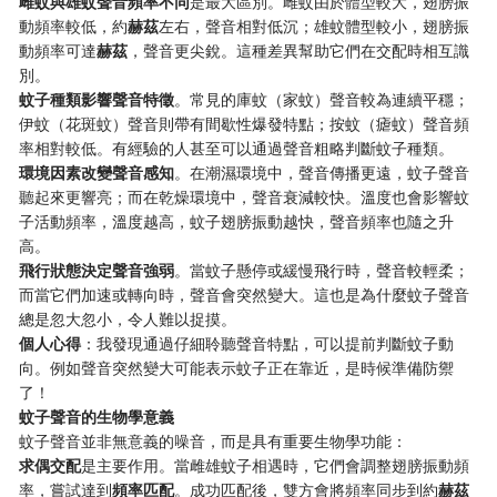
​雌蚊與雄蚊聲音頻率不同​
​是最大區別。雌蚊由於體型較大，翅膀振
動頻率較低，約​
​赫茲​
​左右，聲音相對低沉；雄蚊體型較小，翅膀振
動頻率可達​
​赫茲​
​，聲音更尖銳。這種差異幫助它們在交配時相互識
別。
​蚊子種類影響聲音特徵​
​。常見的庫蚊（家蚊）聲音較為連續平穩；
伊蚊（花斑蚊）聲音則帶有間歇性爆發特點；按蚊（瘧蚊）聲音頻
率相對較低。有經驗的人甚至可以通過聲音粗略判斷蚊子種類。
​環境因素改變聲音感知​
​。在潮濕環境中，聲音傳播更遠，蚊子聲音
聽起來更響亮；而在乾燥環境中，聲音衰減較快。溫度也會影響蚊
子活動頻率，溫度越高，蚊子翅膀振動越快，聲音頻率也隨之升
高。
​飛行狀態決定聲音強弱​
​。當蚊子懸停或緩慢飛行時，聲音較輕柔；
而當它們加速或轉向時，聲音會突然變大。這也是為什麼蚊子聲音
總是忽大忽小，令人難以捉摸。
​個人心得​
​：我發現通過仔細聆聽聲音特點，可以提前判斷蚊子動
向。例如聲音突然變大可能表示蚊子正在靠近，是時候準備防禦
了！
​蚊子聲音的生物學意義​
蚊子聲音並非無意義的噪音，而是具有重要生物學功能：
​求偶交配​
​是主要作用。當雌雄蚊子相遇時，它們會調整翅膀振動頻
率，嘗試達到​
​頻率匹配​
​。成功匹配後，雙方會將頻率同步到約​
​赫茲​