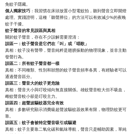
免蚊子隱藏。
​個人獨家技巧​
​：我習慣在床頭放置小型電蚊拍，聽到聲音立即開燈
處理。實踐證明，這種「聽聲辨位」的方法可以有效減少%的夜晚
蚊子干擾。
​蚊子聲音的常見誤區與真相​
關於蚊子聲音，存在不少誤解需要澄清：
​誤區一：蚊子聲音是它們在「叫」或「唱歌」​
真相：蚊子沒有聲帶，聲音純粹是翅膀振動的物理現象，並非主動
發聲行為。
​誤區二：所有蚊子聲音都一樣​
真相：不同種類、性別和狀態的蚊子聲音頻率各異，有經驗者可以
通過聲音區分。
​誤區三：聲音大的蚊子更危險​
真相：聲音大小與叮咬傾向無直接關係。雄蚊聲音較大但不吸血，
雌蚊聲音較小卻是叮咬主力。
​誤區四：超聲波驅蚊器完全有效​
真相：多數研究顯示消費級超聲波驅蚊器效果有限，物理防蚊更可
靠。
​誤區五：蚊子會被特定聲音吸引或驅避​
真相：蚊子主要靠二氧化碳和氣味導航，聲音只是輔助因素，單純