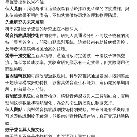
靠聲音控制效果不佳。
​個人見解​
​：我認為破除這些誤區有助於採取更科學的防蚊措施。與
其依賴效果不明的產品，不如紮實做好環境管理和物理防護。
​先進研究與未來展望​
科學家對蚊子聲音的研究正在不斷深入：
​聲音指紋識別技術​
​在開發中。研究人員通過分析不同蚊子物種的獨
特「聲音簽名」，開發自動識別系統。這種技術有助於病媒監控，
及時發現疾病傳播風險高的蚊種。
​聲學干擾交配​
​是新興領域。通過播放特定聲波，干擾蚊子求偶交
流，降低繁殖成功率。實驗室研究顯示有一定效果，但實際應用仍
面臨挑戰。
​基因編輯技術​
​可能改變遊戲規則。科學家嘗試通過基因手段調整蚊
子翅膀結構或振動特性，影響其聲音產生和能力。這仍處於早期階
段，但前景令人期待。
​智能監測系統​
​結合聲音檢測。將聲音傳感器與人工智能結合，實時
監測蚊群數量和種類變化，為公共衛生防控提供數據支持。
​個人觀點​
​：我對聲音指紋識別技術特別樂觀。未來可能有手機應用
可以即時識別蚊子種類，並提供針對性防護建議，真正實現精準防
蚊。
​蚊子聲音與人類文化​
蚊子聲音不僅是生物現象，也滲透到人類文化中：