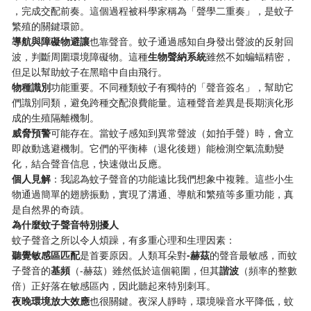
，完成交配前奏。這個過程被科學家稱為「聲學二重奏」，是蚊子
繁殖的關鍵環節。
​導航與障礙物避讓​
​也靠聲音。蚊子通過感知自身發出聲波的反射回
波，判斷周圍環境障礙物。這種​
​生物聲納系統​
​雖然不如蝙蝠精密，
但足以幫助蚊子在黑暗中自由飛行。
​物種識別​
​功能重要。不同種類蚊子有獨特的「聲音簽名」，幫助它
們識別同類，避免跨種交配浪費能量。這種聲音差異是長期演化形
成的生殖隔離機制。
​威脅預警​
​可能存在。當蚊子感知到異常聲波（如拍手聲）時，會立
即啟動逃避機制。它們的平衡棒（退化後翅）能檢測空氣流動變
化，結合聲音信息，快速做出反應。
​個人見解​
​：我認為蚊子聲音的功能遠比我們想象中複雜。這些小生
物通過簡單的翅膀振動，實現了溝通、導航和繁殖等多重功能，真
是自然界的奇蹟。
​為什麼蚊子聲音特別擾人​
蚊子聲音之所以令人煩躁，有多重心理和生理因素：
​聽覺敏感區匹配​
​是首要原因。人類耳朵對​
​-赫茲​
​的聲音最敏感，而蚊
子聲音的​
​基頻​
​（-赫茲）雖然低於這個範圍，但其​
​諧波​
​（頻率的整數
倍）正好落在敏感區內，因此聽起來特別刺耳。
​夜晚環境放大效應​
​也很關鍵。夜深人靜時，環境噪音水平降低，蚊