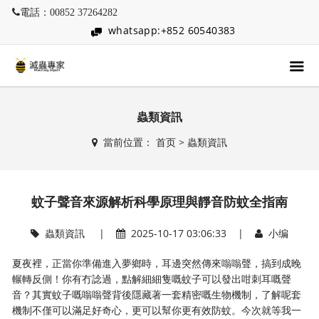
電話：00852 37264282
whatsapp:+852 60540383
蟲類資訊
當前位置：
首页
>
蟲類資訊
蚊子聲音來源解析科學原理與靜音防蚊全指南
蟲類資訊
|
2025-10-17 03:06:33 |
小编
夏夜裡，正當你準備進入夢鄉時，耳邊突然傳來嗡嗡聲，搞到成晚
輾轉反側！你有冇諗過，點解細細隻嘅蚊子可以發出咁刺耳嘅聲
音？其實蚊子嘅嗡嗡聲背後隱藏著一套精密嘅生物機制，了解呢套
機制不僅可以滿足好奇心，更可以幫你更有效防蚊。今次就等我一