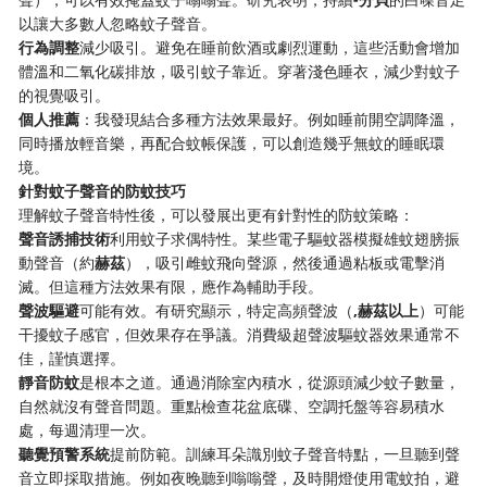
以讓大多數人忽略蚊子聲音。
​行為調整​
​減少吸引。避免在睡前飲酒或劇烈運動，這些活動會增加
體溫和二氧化碳排放，吸引蚊子靠近。穿著淺色睡衣，減少對蚊子
的視覺吸引。
​個人推薦​
​：我發現結合多種方法效果最好。例如睡前開空調降溫，
同時播放輕音樂，再配合蚊帳保護，可以創造幾乎無蚊的睡眠環
境。
​針對蚊子聲音的防蚊技巧​
理解蚊子聲音特性後，可以發展出更有針對性的防蚊策略：
​聲音誘捕技術​
​利用蚊子求偶特性。某些電子驅蚊器模擬雄蚊翅膀振
動聲音（約​
​赫茲​
​），吸引雌蚊飛向聲源，然後通過粘板或電擊消
滅。但這種方法效果有限，應作為輔助手段。
​聲波驅避​
​可能有效。有研究顯示，特定高頻聲波（​
​,赫茲以上​
​）可能
干擾蚊子感官，但效果存在爭議。消費級超聲波驅蚊器效果通常不
佳，謹慎選擇。
​靜音防蚊​
​是根本之道。通過消除室內積水，從源頭減少蚊子數量，
自然就沒有聲音問題。重點檢查花盆底碟、空調托盤等容易積水
處，每週清理一次。
​聽覺預警系統​
​提前防範。訓練耳朵識別蚊子聲音特點，一旦聽到聲
音立即採取措施。例如夜晚聽到嗡嗡聲，及時開燈使用電蚊拍，避