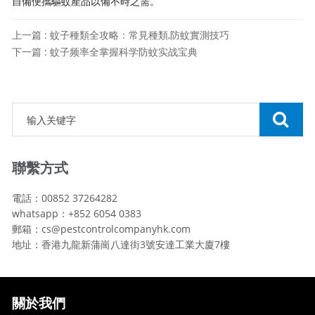
自備便攜驅蚊產品以備不時之需。
上一篇 : 蚊子種類全攻略：常見種類,防蚊實測技巧
下一篇 : 蚊子频率全掌握科学防蚊实战宝典
聯繫方式
電話：00852 37264282
whatsapp：+852 6054 0383
郵箱：cs@pestcontrolcompanyhk.com
地址：香港九龍新蒲崗八達街3號安達工業大廈7樓
關於我們