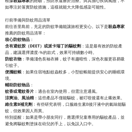
根據​
​殺蟲專家​
​的經驗，預防永遠勝於治療。與其擔心疾病風險，不
如專注於落實防蚊措施，這樣就能大大降低感染可能性。
行前準備與防蚊用品清單
前往峇里島前，充足的防蚊準備能讓旅程更安心。以下是​
​殺蟲專家​
推薦的防蚊用品清單：
​核心防蚊物品​
​：
​含有避蚊胺（DEET）或派卡瑞丁的驅蚊劑​
​：這是最有效的防蚊產
品，建議選擇濃度-%的款式，效果可持續數小時。
​防蚊衣物​
​：準備淺色長袖衣褲，蚊子有趨暗性，深色衣服更容易吸
引蚊子。
​便攜蚊帳​
​：如果住宿地點蚊蟲較多，小型蚊帳能提供安心的睡眠環
境。
​輔助防蚊物品​
​：
​蚊香或電蚊香片​
​：適合在室內使用，但需注意通風。
​涼爽油、風油精​
​：這些產品不僅能驅蚊，被叮咬後還有止癢效果。
​維生素B補充劑​
​：有些研究表明，口服維生素B後汗液中的氣味能驅
蚊，但效果因人而異。
特別提醒：如果是帶小朋友同行，應選擇兒童專用的驅蚊產品，並
避免將驅蚊劑塗抹在幼兒的手上，以免誤入口中。