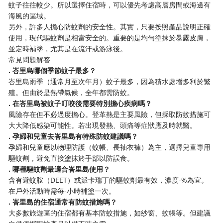
蚊子往往較少。所以選擇住宿時，可以優先考慮高層房間或海邊有
海風的區域。
另外，許多人擔心防蚊劑的安全性。其實，只要按照產品說明正確
使用，現代驅蚊劑是相當安全的。重要的是均勻塗抹於暴露皮膚，
並定時補塗，尤其是在流汗或游泳後。
常見問題解答
​. 峇里島哪個季節蚊子最多？​
峇里島雨季（通常月至次年月）蚊子最多，因為積水處增多利於繁
殖。但由於是熱帶氣候，全年都需防蚊。
​. 在峇里島被蚊子叮咬後需要特別擔心疾病嗎？​
風險存在但不必過度擔心。登革熱是主要風險，但採取防蚊措施可
大大降低感染可能性。若出現發熱、頭痛等症狀應及時就醫。
​. 孕婦和兒童去峇里島有特殊防蚊建議嗎？​
孕婦和兒童應以物理防護（蚊帳、長袖衣褲）為主，選擇兒童專用
驅蚊劑，避免直接塗抹於手部以防誤食。
​. 哪種驅蚊劑最適合峇里島使用？​
含有避蚊胺（DEET）或派卡瑞丁的驅蚊劑最有效，濃度-%為宜。
在戶外活動時需每-小時補塗一次。
​. 峇里島的住宿通常有防蚊措施嗎？​
大多數旅遊區的住宿都有基本防蚊措施，如紗窗、蚊帳等。但建議