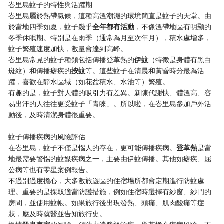
峇里島蚊子的特性與活躍期
峇里島屬於熱帶氣候，這種高溫潮濕的環境簡直是蚊子的天堂。由
於當地四季如夏，蚊子幾乎​
​全年都有活動​
​，不像溫帶地區有明顯的
冬季休眠期。特別是在雨季（通常為月至次年月），積水處增多，
蚊子繁殖速度加快，數量會達到高峰。
峇里島常見的蚊子種類包括傳播登革熱的​
​伊蚊​
​（特徵是身體有黑白
斑紋）和傳播瘧疾的​
​按蚊​
​等。這些蚊子在清晨和黃昏時分最為活
躍，喜歡在靜水區域（如花盆積水、水池等）繁殖。
有趣的是，蚊子對人體的吸引力有差異。新陳代謝快、體溫高、容
易出汗的人往往更受蚊子「青睞」。所以啦，在峇里島參加戶外活
動後，及時清潔身體很重要。
蚊子傳播疾病的風險評估
在峇里島，蚊子不僅是惱人的存在，更可能傳播疾病。​
​登革熱​
​是當
地最需要警惕的蚊媒疾病之一，主要由伊蚊傳播。其他如瘧疾、屈
公病等也有零星案例報告。
不過別過度擔心，大多數旅遊區的住宿場所都會定期進行防蚊處
理。重要的是採取適當防護措施，例如住宿時選擇有紗窗、紗門的
房間，並使用蚊帳。如果旅行後出現發熱、頭痛、肌肉酸痛等症
狀，應及時就醫並告知旅行史。