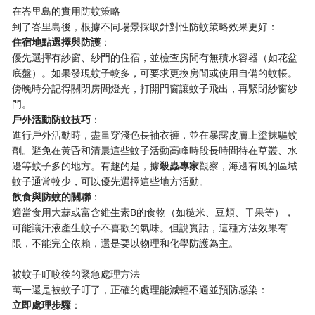
在峇里島的實用防蚊策略
到了峇里島後，根據不同場景採取針對性防蚊策略效果更好：
​住宿地點選擇與防護​
​：
優先選擇有紗窗、紗門的住宿，並檢查房間有無積水容器（如花盆
底盤）。如果發現蚊子較多，可要求更換房間或使用自備的蚊帳。
傍晚時分記得關閉房間燈光，打開門窗讓蚊子飛出，再緊閉紗窗紗
門。
​戶外活動防蚊技巧​
​：
進行戶外活動時，盡量穿淺色長袖衣褲，並在暴露皮膚上塗抹驅蚊
劑。避免在黃昏和清晨這些蚊子活動高峰時段長時間待在草叢、水
邊等蚊子多的地方。有趣的是，據​
​殺蟲專家​
​觀察，海邊有風的區域
蚊子通常較少，可以優先選擇這些地方活動。
​飲食與防蚊的關聯​
​：
適當食用大蒜或富含維生素B的食物（如糙米、豆類、干果等），
可能讓汗液產生蚊子不喜歡的氣味。但說實話，這種方法效果有
限，不能完全依賴，還是要以物理和化學防護為主。
被蚊子叮咬後的緊急處理方法
萬一還是被蚊子叮了，正確的處理能減輕不適並預防感染：
​立即處理步驟​
​：