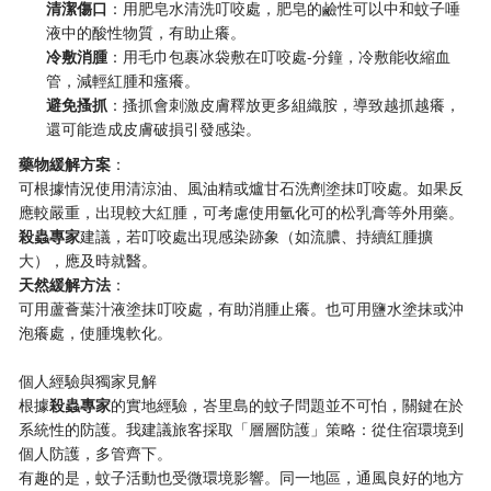
​清潔傷口​
​：用肥皂水清洗叮咬處，肥皂的鹼性可以中和蚊子唾
液中的酸性物質，有助止癢。
​冷敷消腫​
​：用毛巾包裹冰袋敷在叮咬處-分鐘，冷敷能收縮血
管，減輕紅腫和瘙癢。
​避免搔抓​
​：搔抓會刺激皮膚釋放更多組織胺，導致越抓越癢，
還可能造成皮膚破損引發感染。
​藥物緩解方案​
​：
可根據情況使用清涼油、風油精或爐甘石洗劑塗抹叮咬處。如果反
應較嚴重，出現較大紅腫，可考慮使用氫化可的松乳膏等外用藥。​
殺蟲專家​
​建議，若叮咬處出現感染跡象（如流膿、持續紅腫擴
大），應及時就醫。
​天然緩解方法​
​：
可用蘆薈葉汁液塗抹叮咬處，有助消腫止癢。也可用鹽水塗抹或沖
泡癢處，使腫塊軟化。
個人經驗與獨家見解
根據​
​殺蟲專家​
​的實地經驗，峇里島的蚊子問題並不可怕，關鍵在於
系統性的防護。我建議旅客採取「層層防護」策略：從住宿環境到
個人防護，多管齊下。
有趣的是，蚊子活動也受微環境影響。同一地區，通風良好的地方