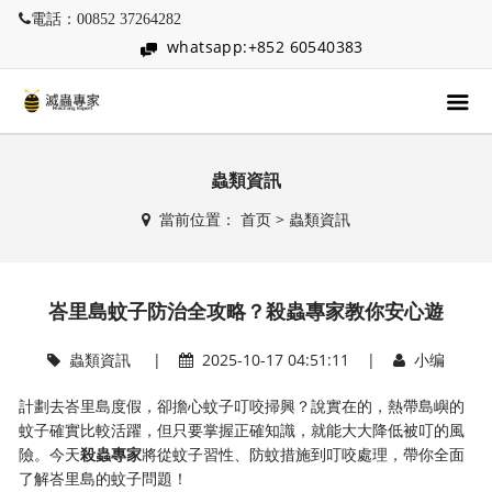
電話：00852 37264282
whatsapp:+852 60540383
蟲類資訊
當前位置：
首页
>
蟲類資訊
峇里島蚊子防治全攻略？殺蟲專家教你安心遊
蟲類資訊
|
2025-10-17 04:51:11 |
小编
計劃去峇里島度假，卻擔心蚊子叮咬掃興？說實在的，熱帶島嶼的
蚊子確實比較活躍，但只要掌握正確知識，就能大大降低被叮的風
險。今天​
​殺蟲專家​
​將從蚊子習性、防蚊措施到叮咬處理，帶你全面
了解峇里島的蚊子問題！