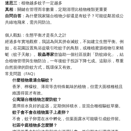
​迷思三​
​：植物越多蚊子一定越多
​真相​
​：關鍵在管理而非數量，定期清理比植物種類更重要
​自問自答​
​：為什麼我家陽台植物少卻還是有蚊子？可能從鄰居或公
共綠地飛來，需共同防治。
個人觀點：生態平衡才是長久之計
經過多年實地觀察，我認為與其拼命滅蚊，不如建立生態平衡。例
如，在花園設置鳥浴盆吸引吃蚊子的鳥類，或種植蜜源植物引來蜻
蜓（蚊子天敵）。​
​殺蟲專家​
​曾協助一個社區規劃「防蚊綠化」，結
合植物管理與生物防治，一年後蚊子投訴下降七成。這顯示，尊重
自然規律的防蚊方式，既環保又有效。
常見問題（FAQ）
​什麼植物最適合驅蚊？​
香茅、檸檬桉、薄荷等含特殊氣味的植物，但需大面積種植且
維護得當才有效。
​公寓陽台種植物怎麼防蚊？​
選擇排水良好的盆器，定期倒掉積水，並混合種植驅蚊草藥。
​蚊子會不會在植物葉子上產卵？​
不會，蚊子卵需在水中孵化，但葉面露水可能吸引成蚊停留。
​社區中庭植物多怎麼辦？​