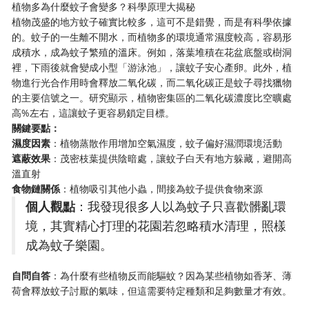
植物多為什麼蚊子會變多？科學原理大揭秘
植物茂盛的地方蚊子確實比較多，這可不是錯覺，而是有科學依據
的。蚊子的一生離不開水，而植物多的環境通常濕度較高，容易形
成積水，成為蚊子繁殖的溫床。例如，落葉堆積在花盆底盤或樹洞
裡，下雨後就會變成小型「游泳池」，讓蚊子安心產卵。此外，植
物進行光合作用時會釋放二氧化碳，而二氧化碳正是蚊子尋找獵物
的主要信號之一。研究顯示，植物密集區的二氧化碳濃度比空曠處
高%左右，這讓蚊子更容易鎖定目標。
​關鍵要點：​
​濕度因素​
​：植物蒸散作用增加空氣濕度，蚊子偏好濕潤環境活動
​遮蔽效果​
​：茂密枝葉提供陰暗處，讓蚊子白天有地方躲藏，避開高
溫直射
​食物鏈關係​
​：植物吸引其他小蟲，間接為蚊子提供食物來源
​個人觀點​
​：我發現很多人以為蚊子只喜歡髒亂環
境，其實精心打理的花園若忽略積水清理，照樣
成為蚊子樂園。
​自問自答​
​：為什麼有些植物反而能驅蚊？因為某些植物如香茅、薄
荷會釋放蚊子討厭的氣味，但這需要特定種類和足夠數量才有效。