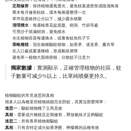
​定期修剪​
​：保持植物通風透光，避免枝葉過密形成陰濕角落
喬木每月修剪枯枝，灌木每兩週整理一次
草坪高度維持公分以下，減少露水積聚
​清理積水​
​：每週檢查花盆底盤、樹洞、竹節等處
可用沙子填滿樹洞，避免積水
水生植物容器每週換水，或養食蚊魚吃孑孓
​策略種植​
​：混合栽種驅蚊植物，如香茅、迷迭香、薰衣草
在入口處或窗邊種植，形成氣味屏障
避免單一植物大面積密植，分散蚊子注意力
​獨家數據​
​：實測顯示，正確管理植物的社區，蚊
子數量可減少%以上，比單純噴藥更持久。
植物驅蚊的常見迷思與真相
很多人以為種某些植物就能完全防蚊，其實沒那麼簡單：
​迷思一​
​：驅蚊植物種了立馬見效
​真相​
​：需要成片種植且定期修剪，釋放氣味才足夠驅蚊
​迷思二​
​：所有香草植物都驅蚊
​真相​
​：只有含特定成分如香茅醛、檸檬烯的品種有效