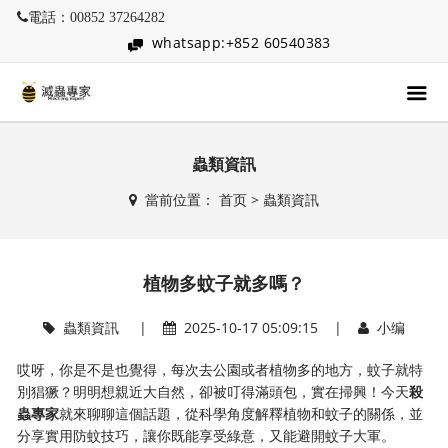
電話：00852 37264282
whatsapp:+852 60540383
蟲類資訊
當前位置：
首页
>
蟲類資訊
植物多蚊子就多嗎？
蟲類資訊
|
2025-10-17 05:09:15 |
小编
哎呀，你是不是也覺得，每次去公園或者植物多的地方，蚊子就特
別猖獗？明明想親近大自然，卻被叮得滿頭包，實在掃興！今天​
​殺
蟲專家​
​就來聊聊這個話題，從科學角度解釋植物和蚊子的關係，並
分享實用防蚊技巧，讓你既能享受綠意，又能避開蚊子大軍。