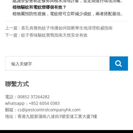
建議管委會制定修剪與積水清理計畫，並定期進行環境消毒。
​植物驅蚊和電蚊燈哪個有效？​
植物屬預防性措施，電蚊燈可立即減少成蚊，兩者搭配最佳。
上一篇 : 基孔肯雅热蚊子传播如何阻断孳生地清理权威指南
下一篇 : 蚊子香味驅蚊實戰指南天然安全有效
聯繫方式
電話：00852 37264282
whatsapp：+852 6054 0383
郵箱：cs@pestcontrolcompanyhk.com
地址：香港九龍新蒲崗八達街3號安達工業大廈7樓