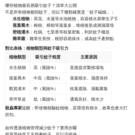
哪些植物最容易吸引蚊子？清單大公開
不是所有植物都招蚊子，但以下幾類確實是「蚊子磁鐵」：
​水生植物​
​：荷花、水蓮等水池植物，容器積水易孳生孑孓
​落葉喬木​
​：榕樹、樟樹等落葉多，堆積後形成潮濕環境
​密植灌木​
​：杜鵑、七里香等枝葉密集，利於蚊子棲息
​雜草叢​
​：雜草生長快，根部容易保水，成為蚊子產卵點
​對比表格：植物類型與蚊子吸引力​
植物類型
吸引蚊子程度
主要原因
水生植物
高（風險%）
直接提供繁殖場地
落葉喬木
中高（風險%）
落葉積水、濕度保持
觀賞灌木
中（風險%）
枝葉遮陰、濕氣聚集
草坪草皮
低（風險%）
通風良好、積水少
​殺蟲專家​
​提醒：即使種植驅蚊植物，若環境有積水，效果也會大打
折扣。
如何透過植物管理減少蚊子？實用步驟
想享受綠意又不想養蚊子，可以這樣做：