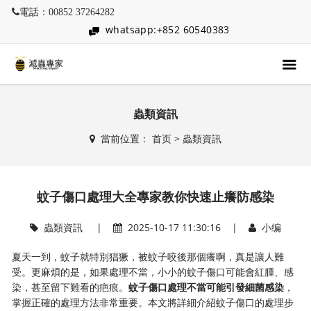
電話：00852 37264282
whatsapp:+852 60540383
蟲類資訊
當前位置：
首页
>
蟲類資訊
蚊子傷口處理大全專家教你快速止癢防感染
蟲類資訊
|
2025-10-17 11:30:16 |
小编
夏天一到，蚊子就特別猖獗，被蚊子咬後那個癢啊，真是讓人難
受。更麻煩的是，如果處理不當，小小的蚊子傷口可能會紅腫、感
染，甚至留下難看的疤痕。​
​蚊子傷口處理不當可能引發細菌感染​
​，
掌握正確的處理方法非常重要。本文將詳細介紹蚊子傷口的處理步