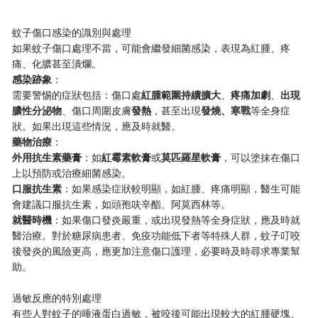
蚊子傷口感染的識別與處理
如果蚊子傷口處理不當，可能會繼發細菌感染，表現為紅腫、疼
痛、化膿甚至潰爛。
​感染跡象​
​：
需要警惕的症狀包括：傷口處​
​紅腫範圍持續擴大​
​、​
​疼痛加劇​
​、​
​出現
膿性分泌物​
​、傷口周圍皮膚​
​發熱​
​，甚至出現​
​發燒、寒戰​
​等全身症
狀。如果出現這些情況，應及時就醫。
​藥物治療​
​：
​外用抗生素藥膏​
​：如​
​紅霉素軟膏​
​或​
​莫匹羅星軟膏​
​，可以塗抹在傷口
上以預防或治療細菌感染。
​口服抗生素​
​：如果感染症狀較明顯，如紅腫、疼痛明顯，醫生可能
會建議口服抗生素，如頭孢呋辛酯、阿莫西林等。
​就醫時機​
​：如果傷口發炎嚴重，或出現發熱等全身症狀，應及時就
醫治療。對於糖尿病患者、免疫功能低下者等特殊人群，蚊子叮咬
後發炎的風險更高，應更加注意傷口護理，必要時及時尋求專業幫
助。
過敏反應的特別處理
有些人對蚊子的唾液蛋白過敏，被咬後可能出現較大的紅腫硬塊、