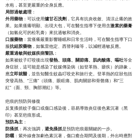
水疱，甚至更嚴重的全身反應。
​局部過敏處理​
​：
​外用藥物​
​：可以使用​
​爐甘石洗劑​
​，它具有抗炎收斂、清涼止癢的效
果。如果瘙癢明顯、出現大包，可在醫生指導下使用含​
​激素的藥膏​
（如氫化可的松乳膏）來抗過敏和消炎。
​口服藥物​
​：當瘙癢嚴重影響睡眠和日常生活時，可在醫生指導下口
服​
​抗組胺藥物​
​，如氯雷他定、西替利嗪等，以減輕過敏反應。
​嚴重過敏與蚊媒疾病警訊​
​：
如果被蚊子叮咬後出現​
​發熱、頭痛、關節痛、肌肉酸痛、嘔吐​
​等全
身症狀，這可能是感染了蚊媒傳染病（如登革熱、瘧疾）的跡象，
應​
​立即就醫​
​，並告知醫生蚊蟲叮咬史和旅行史。登革熱的症狀包括
突發高熱、“三痛”（頭痛、眼眶痛、肌肉關節和骨骼痛）和“三
紅”（面、頸、胸部潮紅）等。
疤痕的預防與修復
反复搔抓蚊子傷口或傷口感染後，容易導致炎症後色素沉著（黑
印）甚至疤痕形成。
​預防為主​
​：
​防搔抓​
​：再次強調，​
​避免搔抓​
​是預防疤痕最關鍵的一步。
​防曬​
​：紫外線會加劇色素沉著，傷口癒合期間及後期，外出時應對