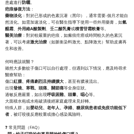
患處進行​
​防曬​
​。
​疤痕修復方法​
​：
​藥物淡化​
​：對於已形成的色素沉著（黑印），通常需要-個月才能自
然淡化。如需加速淡化，可在醫生指導下使用一些外用藥膏，如​
​氫
醌霜​
​、​
​外用維A酸製劑​
​、​
​壬二酸乳膏​
​或​
​積雪苷霜軟膏​
​等。
​醫美治療​
​：對於較嚴重的疤痕，如瘢痕疙瘩或時間較久的色素沉
著，可以考慮​
​激光治療​
​（如脈衝染料激光、點陣激光）幫助皮膚再
生和改善。
何時應該就醫？
雖然大多數蚊子傷口可以自行處理，但遇到以下情況，應及時尋求
醫療幫助：
傷口​
​紅腫、疼痛劇烈且持續擴大​
​，甚至有膿液流出。
出現​
​發燒、寒戰、頭痛、關節痛​
​等全身症狀。
過敏反應嚴重，如出現​
​呼吸困難、頭暈、噁心​
​等。
大面積水疱或水疱破潰後經家庭處理未見好轉。
特殊人群，如​
​嬰幼兒、老年人、孕婦、糖尿病患者或免疫功能低下
者​
​，被叮咬後反應較重或擔心感染風險時。
❓ 常見問題（FAQ）
​. 問：蚊子叮咬的包算是開放性傷口嗎？​