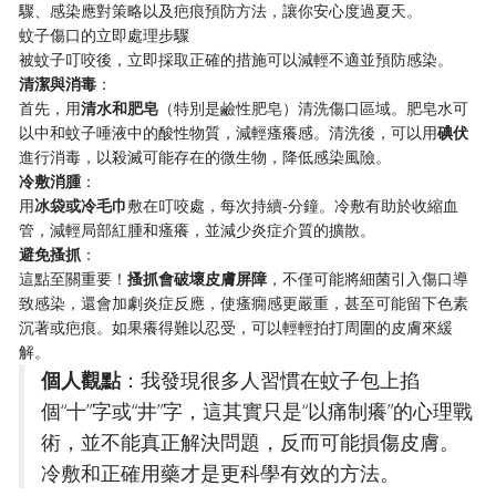
驟、感染應對策略以及疤痕預防方法，讓你安心度過夏天。
蚊子傷口的立即處理步驟
被蚊子叮咬後，立即採取正確的措施可以減輕不適並預防感染。
​清潔與消毒​
​：
首先，用​
​清水和肥皂​
​（特別是鹼性肥皂）清洗傷口區域。肥皂水可
以中和蚊子唾液中的酸性物質，減輕瘙癢感。清洗後，可以用​
​碘伏​
進行消毒，以殺滅可能存在的微生物，降低感染風險。
​冷敷消腫​
​：
用​
​冰袋或冷毛巾​
​敷在叮咬處，每次持續-分鐘。冷敷有助於收縮血
管，減輕局部紅腫和瘙癢，並減少炎症介質的擴散。
​避免搔抓​
​：
這點至關重要！​
​搔抓會破壞皮膚屏障​
​，不僅可能將細菌引入傷口導
致感染，還會加劇炎症反應，使瘙癇感更嚴重，甚至可能留下色素
沉著或疤痕。如果癢得難以忍受，可以輕輕拍打周圍的皮膚來緩
解。
​個人觀點​
​：我發現很多人習慣在蚊子包上掐
個“十”字或“井”字，這其實只是“以痛制癢”的心理戰
術，並不能真正解決問題，反而可能損傷皮膚。
冷敷和正確用藥才是更科學有效的方法。