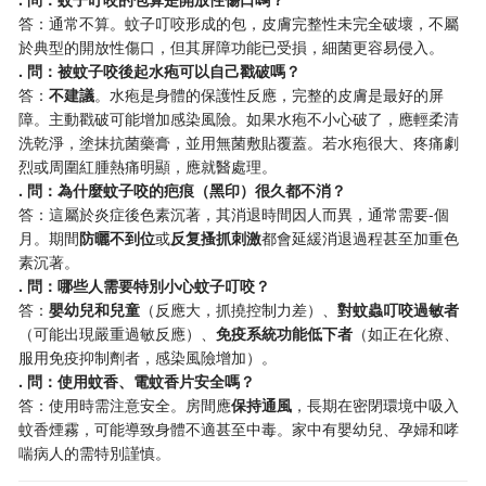
答：通常不算。蚊子叮咬形成的包，皮膚完整性未完全破壞，不屬
於典型的開放性傷口，但其屏障功能已受損，細菌更容易侵入。
​. 問：被蚊子咬後起水疱可以自己戳破嗎？​
答：​
​不建議​
​。水疱是身體的保護性反應，完整的皮膚是最好的屏
障。主動戳破可能增加感染風險。如果水疱不小心破了，應輕柔清
洗乾淨，塗抹抗菌藥膏，並用無菌敷貼覆蓋。若水疱很大、疼痛劇
烈或周圍紅腫熱痛明顯，應就醫處理。
​. 問：為什麼蚊子咬的疤痕（黑印）很久都不消？​
答：這屬於炎症後色素沉著，其消退時間因人而異，通常需要-個
月。期間​
​防曬不到位​
​或​
​反复搔抓刺激​
​都會延緩消退過程甚至加重色
素沉著。
​. 問：哪些人需要特別小心蚊子叮咬？​
答：​
​嬰幼兒和兒童​
​（反應大，抓撓控制力差）、​
​對蚊蟲叮咬過敏者​
（可能出現嚴重過敏反應）、​
​免疫系統功能低下者​
​（如正在化療、
服用免疫抑制劑者，感染風險增加）。
​. 問：使用蚊香、電蚊香片安全嗎？​
答：使用時需注意安全。房間應​
​保持通風​
​，長期在密閉環境中吸入
蚊香煙霧，可能導致身體不適甚至中毒。家中有嬰幼兒、孕婦和哮
喘病人的需特別謹慎。