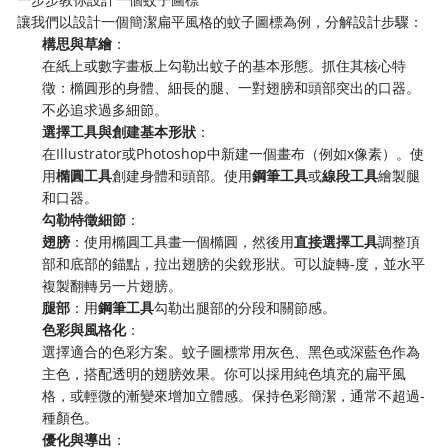
讓我們以設計一個簡潔扁平風格的蚊子圖標為例，分解設計步驟：
​構思與草繪​
​：
在紙上或數字畫板上勾勒出蚊子的基本形態。抓住其核心特
徵：橢圓形的身體、細長的腿、一對翅膀和頭部突出的口器。
不必追求過多細節。
​選擇工具與創建基本形狀​
​：
在Illustrator或Photoshop中新建一個畫布（例如x像素）。使
用​
​橢圓工具​
​創建身體和頭部。使用​
​鋼筆工具​
​或​
​線段工具​
​繪製腿
和口器。
​勾勒特徵細節​
​：
​翅膀​
​：使用橢圓工具畫一個橢圓，然後用​
​直接選擇工具​
​調整頂
部和底部的錨點，拉出翅膀的尖銳形狀。可以旋轉-度，並水平
複製翻轉另一片翅膀。
​腿部​
​：用​
​鋼筆工具​
​勾勒出腿部的分段和關節感。
​色彩與風格化​
​：
選擇適合的色彩方案。蚊子圖標常用灰色、黑色或深藍色作為
主色，搭配透明的翅膀效果。你可以採用純色填充的扁平風
格，或輕微的漸變來增加立體感。保持色彩簡潔，通常不超過-
種顏色。
​優化與導出​
​：