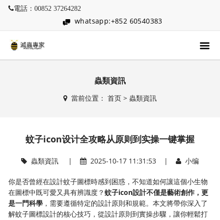
電話：00852 37264282
whatsapp:+852 60540383
蟲類資訊
當前位置：
首页
>
蟲類資訊
蚊子icon设计全攻略从原则到实操一键掌握
蟲類資訊
|
2025-10-17 11:31:53 |
小编
你是否曾經在設計蚊子圖標時感到困惑，不知道如何讓這個小生物
在圖標中既可愛又具有辨識度？​
​蚊子icon設計不僅是藝術創作，更
是一門科學​
​，需要遵循特定的設計原則和規範。本文將帶你深入了
解蚊子圖標設計的核心技巧，從設計原則到實操步驟，讓你輕鬆打