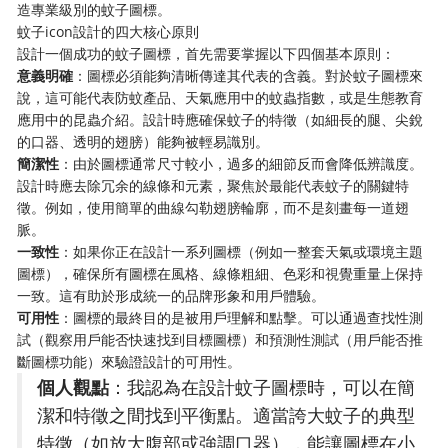
造專業級別的蚊子圖標。
蚊子icon設計的四大核心原則
設計一個成功的蚊子圖標，首先需要掌握以下四個基本原則：
​意義明確​
​：圖標必須能夠清晰傳達其代表的含義。對於蚊子圖標來
說，這可能代表防蚊產品、天氣應用中的蚊蟲指數，或是生態教育
應用中的昆蟲介紹。設計時應確保蚊子的特徵（如細長的腿、尖銳
的口器、透明的翅膀）能夠被輕易識別。
​簡潔性​
​：由於圖標通常尺寸較小，過多的細節反而會降低辨識度。
設計時應去除冗余的線條和元素，聚焦於最能代表蚊子的關鍵特
徵。例如，使用簡單的曲線勾勒翅膀輪廓，而不是刻畫每一道翅
脈。
​一致性​
​：如果你正在設計一系列圖標（例如一整套天氣或環境主題
圖標），確保所有圖標在風格、線條粗細、色彩和視覺重量上保持
一致。這有助於形成統一的品牌形象和用戶體驗。
​可用性​
​：圖標的最終目的是被用戶理解和點擊。可以通過查找性測
試（觀察用戶能否快速找到目標圖標）和預測性測試（用戶能否推
斷圖標功能）來驗證設計的可用性。
​個人觀點​
​：我認為在設計蚊子圖標時，可以在簡
潔和特徵之間找到平衡點。適當誇大蚊子的典型
特徵（如放大腹部或強調口器），能讓圖標在小