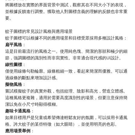
將圖標放在實際的界面背景中測試，觀察其在不同大小下的表現，
並根據反饋進行調整。獲取他人對圖標含義的理解的反饋也非常重
要。
蚊子圖標的常見設計風格與應用場景
蚊子圖標可以根據不同的應用場景和目標受眾採用多種設計風格：
​扁平風格​
​：
這是目前最流行的風格之一。使用純色塊、簡潔的形狀和極少的細
節，強調圖標的識別性而非寫實性。非常適合現代感的UI設計。
​線性圖標​
​：
僅使用線條勾勒輪廓。線條粗細一致，看起來簡潔而優雅。可以通
過線條的斷點來增加設計感。
​擬物風格​
​：
嘗試模擬蚊子的真實外觀，包括紋理、陰影和高光，營造立體感。
這種風格更複雜，適用於需要高度識別性的場景，但要注意保持簡
潔以免在小尺寸時顯得模糊。
​趣味卡通風格​
​：
如果目標用戶是兒童或希望傳達輕鬆友好的氛圍，可以採用卡通風
格。誇大蚊子的某些特徵（如大眼睛），並使用明亮的色彩。
​應用場景舉例​
​：