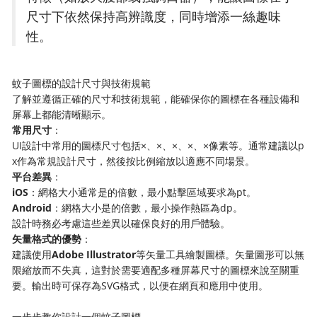
尺寸下依然保持高辨識度，同時增添一絲趣味
性。
蚊子圖標的設計尺寸與技術規範
了解並遵循正確的尺寸和技術規範，能確保你的圖標在各種設備和
屏幕上都能清晰顯示。
​常用尺寸​
​：
UI設計中常用的圖標尺寸包括×、×、×、×、×像素等。通常建議以p
x作為常規設計尺寸，然後按比例縮放以適應不同場景。
​平台差異​
​：
​iOS​
​：網格大小通常是的倍數，最小點擊區域要求為pt。
​Android​
​：網格大小是的倍數，最小操作熱區為dp。
設計時務必考慮這些差異以確保良好的用戶體驗。
​矢量格式的優勢​
​：
建議使用​
​Adobe Illustrator​
​等矢量工具繪製圖標。矢量圖形可以無
限縮放而不失真，這對於需要適配多種屏幕尺寸的圖標來說至關重
要。輸出時可保存為SVG格式，以便在網頁和應用中使用。
一步步教你設計一個蚊子圖標