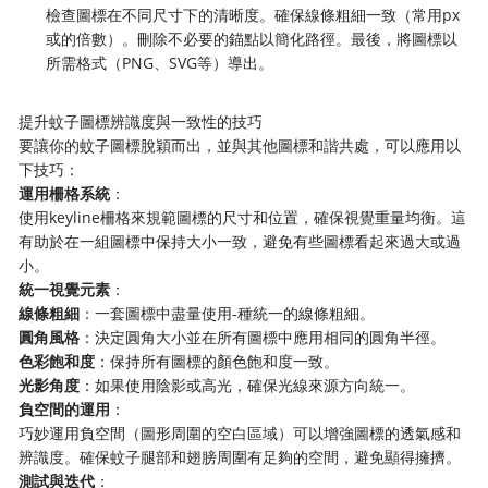
檢查圖標在不同尺寸下的清晰度。確保線條粗細一致（常用px
或的倍數）。刪除不必要的錨點以簡化路徑。最後，將圖標以
所需格式（PNG、SVG等）導出。
提升蚊子圖標辨識度與一致性的技巧
要讓你的蚊子圖標脫穎而出，並與其他圖標和諧共處，可以應用以
下技巧：
​運用柵格系統​
​：
使用keyline柵格來規範圖標的尺寸和位置，確保視覺重量均衡。這
有助於在一組圖標中保持大小一致，避免有些圖標看起來過大或過
小。
​統一視覺元素​
​：
​線條粗細​
​：一套圖標中盡量使用-種統一的線條粗細。
​圓角風格​
​：決定圓角大小並在所有圖標中應用相同的圓角半徑。
​色彩飽和度​
​：保持所有圖標的顏色飽和度一致。
​光影角度​
​：如果使用陰影或高光，確保光線來源方向統一。
​負空間的運用​
​：
巧妙運用負空間（圖形周圍的空白區域）可以增強圖標的透氣感和
辨識度。確保蚊子腿部和翅膀周圍有足夠的空間，避免顯得擁擠。
​測試與迭代​
​：