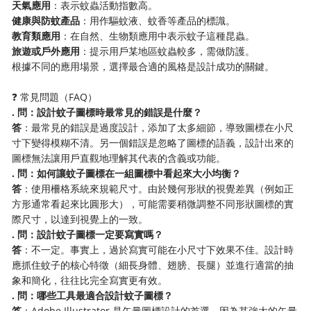
​天氣應用​
​：表示蚊蟲活動指數高。
​健康與防蚊產品​
​：用作驅蚊液、蚊香等產品的標識。
​教育類應用​
​：在自然、生物類應用中表示蚊子這種昆蟲。
​旅遊或戶外應用​
​：提示用戶某地區蚊蟲較多，需做防護。
根據不同的應用場景，選擇最合適的風格是設計成功的關鍵。
❓ 常見問題（FAQ）
​. 問：設計蚊子圖標時最常見的錯誤是什麼？​
​答​
​：最常見的錯誤是過度設計，添加了太多細節，導致圖標在小尺
寸下變得模糊不清。另一個錯誤是忽略了圖標的語義，設計出來的
圖標無法讓用戶直觀地理解其代表的含義或功能。
​. 問：如何讓蚊子圖標在一組圖標中看起來大小均衡？​
​答​
​：使用柵格系統來規範尺寸。由於幾何形狀的視覺差異（例如正
方形通常看起來比圓形大），可能需要稍微調整不同形狀圖標的實
際尺寸，以達到視覺上的一致。
​. 問：設計蚊子圖標一定要寫實嗎？​
​答​
​：不一定。事實上，過於寫實可能在小尺寸下效果不佳。設計時
應抓住蚊子的核心特徵（細長身體、翅膀、長腿）並進行適當的抽
象和簡化，往往比完全寫實更有效。
​. 問：哪些工具最適合設計蚊子圖標？​
​答​
​：Adobe Illustrator 是矢量圖標設計的首選，因為其強大的矢量