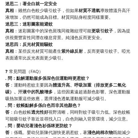
​迷思二：著全白就一定安全​
​真相​
​：雖然白色較少吸引蚊子，但如果​
​材質不透氣​
​導致體溫升高汗
液增加，仍然可能成為目標。材質同貼身程度同樣重要。
​迷思三：迷彩圖案能避蚊​
​真相​
​：迷彩圖案中的深色斑塊同複雜紋理可能​
​更吸引蚊子​
​，因為提
供視覺豐富性同潛在棲息背景。純淺色反而更安全。
​迷思四：反光材質能驅蚊​
​真相​
​：某些反光材質可能產生​
​紫外線反射​
​，反而更吸引蚊子。啞光
表面通常比反光表面更少吸引。
❓ 常見問題（FAQ）
​. 問：點解運動服多係深色但運動時更惹蚊？​
​答​
​：運動時惹蚊主要因為​
​體溫升高、呼吸加重（排放更多二氧化
碳）、汗液中的乳酸增多​
​，這些因素遠超過顏色影響。深色運動服
吸熱加重這些效應，選擇淺色透氣運動服可減少吸引。
​. 問：蚊帳點解多係白色而非其他顏色？​
​答​
​：白色蚊帳​
​透光性好​
​視野清晰，同時對蚊子吸引力低。深色蚊帳
可能吸引蚊子靠近並尋找入口，白色則融入背景環境，減少注意。
​. 問：嬰幼兒著淺色衫係咪更防蚊？​
​答​
​：係嘅。嬰幼兒新陳代謝快更易惹蚊，著​
​淺色純棉衣物​
​既能減少