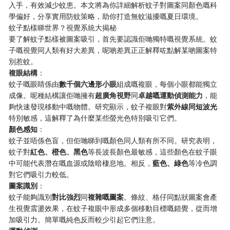
入手，有效減少蚊患。本文將為你詳細解析蚊子對圖案同顏色嘅科
學偏好，分享實用防蚊策略，助你打造無蚊滋擾嘅夏日環境。
蚊子點樣睇世界？視覺系統大揭秘
要了解蚊子點樣被圖案吸引，首先要認識佢哋獨特嘅視覺系統。蚊
子嘅視覺同人類有好大差異，呢啲差異正正解釋咗點解某啲圖案特
別惹蚊。
​複眼結構​
​：
蚊子嘅眼睛係由​
​數千個六邊形小眼​
​組成嘅複眼，每個小眼都能獨立
成像。呢種結構讓佢哋擁有​
​超廣角視野​
​同​
​卓越嘅運動偵測能力​
​，能
夠快速發現移動中嘅物體。研究顯示，蚊子複眼對​
​紫外線同短波光​
特別敏感，這解釋了為什麼某些螢光色特別吸引它們。
​顏色感知​
​：
蚊子並唔係色盲，但佢哋睇到嘅顏色同人類有所不同。研究表明，
蚊子對​
​紅色、橙色、黑色​
​等長波長顏色最敏感，這些顏色在蚊子眼
中可能代表潛在嘅血源或陰暗棲息地。相反，​
​藍色、綠色​
​等冷色調
對它們吸引力較低。
​圖案識別​
​：
蚊子能夠識別​
​對比強烈​
​同​
​複雜嘅圖案​
​。條紋、格仔同點狀圖案會產
生視覺震盪效果，在蚊子複眼中形成多個移動目標嘅錯覺，從而增
加吸引力。簡單嘅純色反而較少引起它們注意。