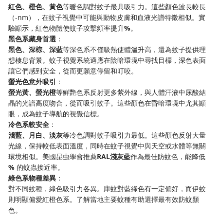
​紅色、橙色、黃色​
​等暖色調對蚊子最具吸引力。這些顏色波長較長
（-nm），在蚊子視覺中可能與動物皮膚和血液光譜特徵相似。實
驗顯示，紅色物體使蚊子攻擊頻率提升​
​%​
​。
​黑色系藏身首選​
​：
​黑色、深棕、深藍​
​等深色系不僅吸熱使體溫升高，還為蚊子提供理
想棲息背景。蚊子視覺系統適應在陰暗環境中尋找目標，深色表面
讓它們感到安全，從而更願意停留和叮咬。
​螢光色意外吸引​
​：
​螢光黃、螢光橙​
​等鮮艷色系反射更多紫外線，與人體汗液中尿酸結
晶的光譜高度吻合，從而吸引蚊子。這些顏色在昏暗環境中尤其顯
眼，成為蚊子導航的視覺信標。
​冷色系較安全​
​：
​淺藍、月白、淡灰​
​等冷色調對蚊子吸引力最低。這些顏色反射大量
光線，保持較低表面溫度，同時在蚊子視覺中與天空或水體等無關
環境相似。美國昆虫學會推薦​
​RAL淺灰藍​
​作為最佳防蚊色，能降低​
%​
​ 的蚊蟲接近率。
​綠色系物種差異​
​：
對不同蚊種，綠色吸引力各異。庫蚊對藍綠色有一定偏好，而伊蚊
則明顯偏愛紅橙色系。了解當地主要蚊種有助選擇最有效防蚊顏
色。