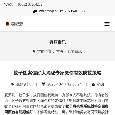
電話：00852 37264282
whatsapp:+852 60540383
蟲類資訊
當前位置：
首页
>
蟲類資訊
蚊子图案偏好大揭秘专家教你有效防蚊策略
蟲類資訊
|
2025-10-17 12:03:24 |
小编
夏天到，蚊子多，成日圍住我哋轉，真係令人不勝其煩。你有冇諗
過，蚊子原來對圖案同顏色有特定偏好？點解著某啲花紋衫特別惹
蚊？點樣利用圖案同顏色來有效防蚊？​
​蚊子嘅視覺系統對特定圖案
同顏色有明顯偏好​
​，了解呢啲特性，可以幫我哋從衣著同環境設計