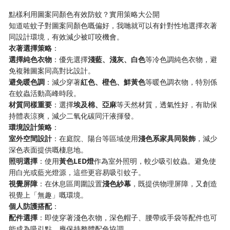
點樣利用圖案同顏色有效防蚊？實用策略大公開
知道咗蚊子對圖案同顏色嘅偏好，我哋就可以有針對性地選擇衣著
同設計環境，有效減少被叮咬機會。
​衣著選擇策略​
​：
​選擇純色衣物​
​：優先選擇​
​淺藍、淺灰、白色​
​等冷色調純色衣物，避
免複雜圖案同高對比設計。
​避免暖色調​
​：減少穿著​
​紅色、橙色、鮮黃色​
​等暖色調衣物，特別係
在蚊蟲活動高峰時段。
​材質同樣重要​
​：選擇​
​埃及棉、亞麻​
​等天然材質，透氣性好，有助保
持體表涼爽，減少二氧化碳同汗液揮發。
​環境設計策略​
​：
​室外空間設計​
​：在庭院、陽台等區域使用​
​淺色系家具同裝飾​
​，減少
深色表面提供嘅棲息地。
​照明選擇​
​：使用​
​黃色LED燈​
​作為室外照明，較少吸引蚊蟲。避免使
用白光或藍光燈源，這些更容易吸引蚊子。
​視覺屏障​
​：在休息區周圍設置​
​淺色紗幕​
​，既提供物理屏障，又創造
視覺上「無趣」嘅環境。
​個人防護搭配​
​：
​配件選擇​
​：即使穿著淺色衣物，深色帽子、腰帶或手袋等配件也可
能成為吸引點，應保持整體配色協調。