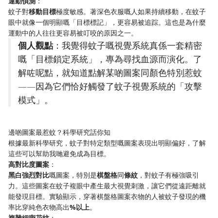
​運動偵測​
​：
蚊子對​
​移動目標​
​極度敏感。著深色衣服嘅人如果持續移動，在蚊子
眼中就像一個明顯嘅「目標標記」，更容易被追踪。這也是為什麼
運動中的人往往更容易被叮咬的原因之一。
​個人觀點​
​：我覺得蚊子嘅視覺系統真係一套精密
嘅「目標鎖定系統」，專為尋找血源而演化。了
解咗呢點，就知道點解某啲圖案同顏色特別惹蚊
——因為它們恰好觸發了蚊子視覺系統的「攻擊
模式」。
邊啲圖案最惹蚊？科學研究話你知
根據最新科學研究，蚊子對特定類型嘅圖案表現出明顯偏好，了解
這些可以幫助我哋避免成為目標。
​高對比度圖案​
​：
​黑白強烈對比​
​嘅圖案，特別是​
​棋盤格​
​同​
​條紋​
​，對蚊子有極強吸引
力。這些圖案在蚊子複眼中產生最大視覺刺激，讓它們從遠距離就
能發現目標。實驗顯示，穿著棋盤格圖案衣物的人被蚊子發現的機
率比穿純色衣物高出​
​%以上​
​。
​複雜細密花紋​
​：