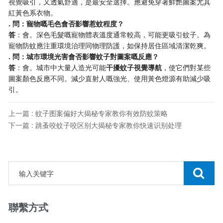
視覺吸引，又透氣舒適，是最安全選擇。應避免穿著鮮艷圖案尤其
紅黃色系衣物。
​. 問：寵物嘅毛色會否影響惹蚊程度？​
​答​
​：會。深色毛髮嘅寵物體表溫度通常較高，可能更吸引蚊子。為
寵物防蚊應注重環境治理同物理防護，如保持居住區域清潔乾爽。
​. 問：城市環境光害會否影響蚊子對圖案嘅反應？​
​答​
​：會。城市中大量人造光可能​
​干擾蚊子視覺導航​
​，使它們對某些
圖案顏色反應不同。減少直射人嘅強光、使用黃色燈源有助減少吸
引。
上一篇 : 蚊子图案偏好大揭秘专家教你有效防蚊策略
下一篇 : 跳蚤咬蚊子咬区别大揭秘专家教你快速识别处理
聯繫方式