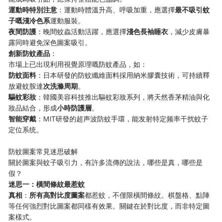
​運動時特別注意​
​：運動時體溫升高、呼吸加重，應選擇​
​最不吸引蚊
子嘅淺冷色系​
​運動服裝。
​夜間防護​
​：晚間蚊蟲活動活躍，應選擇​
​淺色長袖睡衣​
​，減少皮膚暴
露同時避免深色圖案吸引。
​創新防蚊產品​
​：
市場上已出現利用視覺原理嘅防蚊產品，如：
​防蚊面料​
​：日本研發的防蚊纖維面料採用納米膠囊技術，可持續釋
放避蚊胺達​
​次洗滌周期​
​。
​驅蚊彩妝​
​：韓國美容科技推出驅蚊彩妝系列，將天然香茅精油與化
妝品結合，形成​
​小時防護層​
​。
​智能穿戴​
​：MIT研發的超声波防蚊手環，能发射特定频率干扰蚊子
定位系统。
防蚊圖案常見迷思破解
關於圖案與蚊子吸引力，有許多流傳的說法，哪些是真，哪些是
假？
​迷思一：橫間條紋最惹蚊​
​真相​
​：​
​所有高對比度圖案​
​都惹蚊，不僅限橫間條紋。棋盤格、點陣
等任何強烈對比圖案都同樣有效果。關鍵在於對比度，而非特定圖
案樣式。