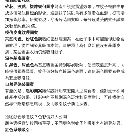
​碎花、波點、複雜幾何圖案​
​能產生視覺震盪效果，在蚊子複眼中形
成多個疑似目標的影像。這讓蚊子誤以為有多個潛在血源，從而增
加探查頻率。研究發現，穿著碎花圖案時，每分鐘遭受的蚊子試探
次數是純色的​
​.倍​
​。
​模仿皮膚紋理圖案​
​：
某些​
​肉色、粉紅色調​
​嘅細密紋理圖案，在蚊子眼中可能類似動物皮
膚紋理，從而觸發其吸血本能。這解釋了為什麼即使沒有暴露皮
膚，某些圖案衣物仍然吸引蚊子。
​深色基底圖案​
​：
以​
​黑色、深藍色​
​為基底嘅圖案特別容易吸熱，使體表溫度升高，同
時提供視覺隱蔽。蚊子偏好棲息於深色表面，這使深色圖案衣物成
為雙重吸引源。
​自然界偽裝圖案​
​：
有趣的是，​
​迷彩圖案​
​雖然設計用來避開大型捕食者，但對蚊子卻可
能產生反效果。迷彩中的不規則深色斑塊和高度對比，可能模仿自
然界中陰暗棲息環境，反而吸引蚊子前往探查。
邊啲顏色最惹蚊？色彩偏好大公開
顏色選擇對防蚊同樣重要，不同顏色對蚊子的吸引力有顯著差異。
​紅色系最吸引​
​：