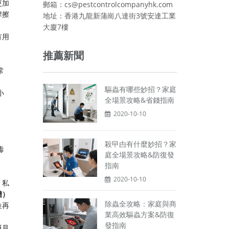
更加
郵箱：cs@pestcontrolcompanyhk.com
摩擦
地址：香港九龍新蒲崗八達街3號安達工業
大廈7樓
冇用
推薦新聞
常
驅蟲有哪些妙招？家庭
小
全場景攻略&省錢指南
2020-10-10
殺曱甴有什麼妙招？家
毒
庭全場景攻略&防復發
，
指南
2020-10-10
，私
槽）
除蟲全攻略：家庭與商
位再
業高效驅蟲方案&防復
發指南
嘅見