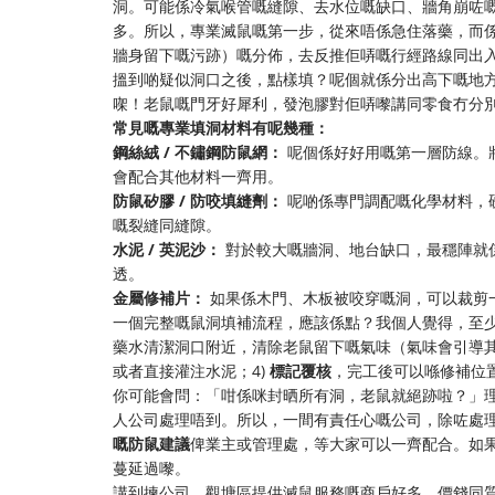
洞。可能係冷氣喉管嘅縫隙、去水位嘅缺口、牆角崩咗
多。所以，專業滅鼠嘅第一步，從來唔係急住落藥，而
牆身留下嘅污跡）嘅分佈，去反推佢哢嘅行經路線同出
搵到啲疑似洞口之後，點樣填？呢個就係分出高下嘅地
㗎！老鼠嘅門牙好犀利，發泡膠對佢哢嚟講同零食冇分
常見嘅專業填洞材料有呢幾種：
鋼絲絨 / 不鏽鋼防鼠網：
​ 呢個係好好用嘅第一層防線
會配合其他材料一齊用。
防鼠矽膠 / 防咬填縫劑：
​ 呢啲係專門調配嘅化學材料
嘅裂縫同縫隙。
水泥 / 英泥沙：
​ 對於較大嘅牆洞、地台缺口，最穩陣
透。
金屬修補片：
​ 如果係木門、木板被咬穿嘅洞，可以裁
一個完整嘅鼠洞填補流程，應該係點？我個人覺得，至少
藥水清潔洞口附近，清除老鼠留下嘅氣味（氣味會引導其
或者直接灌注水泥；4)
標記覆核
，完工後可以喺修補位
你可能會問：「咁係咪封晒所有洞，老鼠就絕跡啦？」
人公司處理唔到。所以，一間有責任心嘅公司，除咗處
嘅防鼠建議
俾業主或管理處，等大家可以一齊配合。如
蔓延過嚟。
講到揀公司，觀塘區提供滅鼠服務嘅商戶好多，價錢同