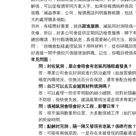
解係，可以從報價單同方案入手。如果份報價純粹係寫「
規嘅「滅蟲專家」公司，報價應該列明服務範圍，包括
大約處理幾多個點。
另外，有樣嘢好重要，就係
跟進服務
。滅鼠同封洞唔係
失修。所以，好多公司會提供定期回訪檢查服務，睇下
總括嚟講，對付觀塘嘅鼠患，真係需要耐心同方法。殺
問：「你哋會點樣處理鼠洞？用咩材料？」從佢哢嘅回
好過搵一間平價但只係隨便放餌嘅。記住，你嘅目標係
常見問題：
問：封咗鼠洞，屋企會唔會有老鼠死喺暗處發臭？
答：專業公司會在封洞前進行防治處理（如放置藥
喺室內嘅情況。但無法百分百保證，通常會配合檢
問：自己可以去五金舖買材料填洞嗎？
答：可以處理一些非常明顯的細小縫隙。但對於隱
不防咬，很快會失效。建議嚴重情況還是尋求專業
問：填補鼠洞會唔會好大工程，影響日常？
答：視乎漏洞數量和位置。大多數填補工序（如打
的乾燥時間。
問：點解封完洞，隔一陣又發現有老鼠？係咪冇效
答：可能有兩個原因。一是存在未被發現的隱蔽通