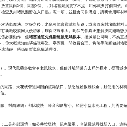
放置鼠餌X個、鼠籠X個」，對堵塞漏洞隻字不提，咁你就要打個問號。
「檢查及封堵鼠類潛在入口點」呢一項，並且會同你溝通，講明會用咩材
一次過嘅魔法。封好之後，老鼠可能會嘗試搵新路，或者原來封堵嘅材料
有冇新嘅咬痕同入侵跡象，確保防線牢固。呢個先係真正想解決問題嘅態
鼠係必要動作，但
堵塞通道先係斷絕後患嘅根本
。搵滅鼠公司時，不妨直
答，你大概就知佢哢係咪專業。寧願搵一間收費合理、肯落手落腳做封堵
長遠清靜，唔係短暫嘅鼠屍清理呀。
餌）。現代鼠藥多數會令老鼠脫水，促使其離開巢穴去戶外覓水，從而減
查。
蔽的鼠路、天花或管道周圍的複雜缺口，缺乏經驗很難找全，且使用的材
評估。
矽膠、封鋼絲網）都比較快，噪音和影響小。如需小型水泥工程，則需要
？
道；二是外部環境（如公共垃圾站）鼠患嚴重，老鼠嘗試尋找新入口。這