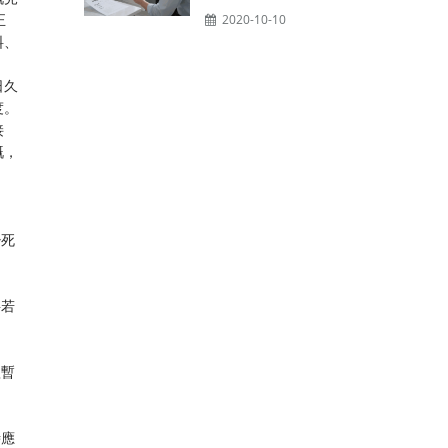
正
2020-10-10
料、
日久
度。
接
嘅，
少死
料若
短暫
時應