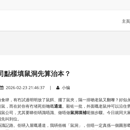
主頁
司點樣填鼠洞先算治本？
2026-02-23 21:46:37 |
小编
做食肆，有冇試過明明放了鼠餌、擺了鼠夾，隔一排啲老鼠又翻嚟？好似
殺鼠，而在於你有冇堵死佢哋嘅
通道
。殺咗一批，外面嘅老鼠仲可以沿住
滅鼠公司，尤其要睇佢哢識唔識、做唔做
鼠洞填補
呢個步驟。今日就同大
洞先叫到位。
哢識記路。佢哢入屋嘅通道，我哢俗稱「鼠洞」，但唔一定真係一個圓形