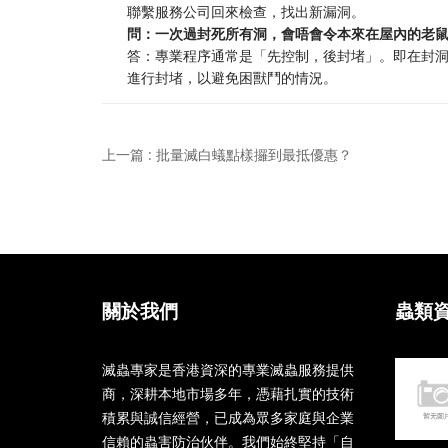
聯繫服務公司回來檢查，找出新漏洞。
問：一次過封死所有洞，會唔會令本來在屋內的老
答：專業程序通常是「先控制，後封堵」。即在封
進行封堵，以避免困獸鬥的情況。
上一篇 : 批量滅白蟻點樣攞到最抵優惠？
關於我們
蟲類
滅蟲專家是香港資深的專業滅蟲服務提供
商，深耕本地市場多年，憑藉扎實的技術
積累與誠信經營，已成為眾多家庭與企業
信賴的蟲害防治伙伴。我們始終堅持「自