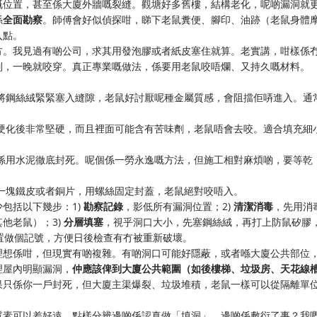
嘅位置，甚至係大廈外牆嘅裂縫。觀塘好多舊樓，結構老化，呢啲漏洞就
係
全面勘察
。師傅會好似偵探咁，睇下老鼠糞便、腳印、油跡（老鼠身體
入點。
方。我見過有啲公司，求其用發泡膠或者紙皮塞住就算。老實講，咁樣係
別，一晚就咬穿。真正專業嘅做法，係要用老鼠咬唔爛、又持久嘅材料。
。將鋼絲絨緊緊塞入縫隙，老鼠好討厭呢種金屬質感，會阻擋佢哢進入。通
，硬化後非常堅硬，而且裡面可能含有苦味劑，老鼠唔會去咬。適合填充細
就係用水泥徹底封死。呢個係一勞永逸嘅方法，但施工相對麻煩啲，要等乾
剪一塊鐵皮或者銅片，用螺絲固定封蓋，老鼠絕對咬唔入。
包括以下幾步：1)
勘察記錄
，影低所有漏洞位置；2)
清潔消毒
，先用消
他老鼠）；3)
分層填塞
，視乎洞口大小，先塞鋼絲絨，再打上防鼠矽膠
置做個記號，方便日後檢查有冇被重新破壞。
理想係咁，但現實有啲複雜。有啲洞口可能好隱蔽，或者喺大廈公共部位
理屋內明顯漏洞，
仲應該俾到大廈公共範圍（如後樓梯、垃圾房、天花線
果只係你一戶封死，但大廈主渠爆裂、垃圾堆積，老鼠一樣可以從隔離單
質素可以差好遠。點樣分辨邊啲係認真做「填洞」，邊啲係敷衍了事？我