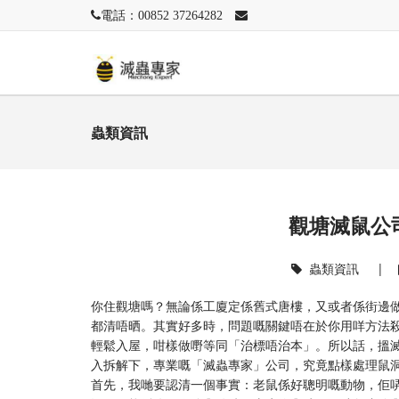
電話：00852 37264282
蟲類資訊
觀塘滅鼠公
蟲類資訊
|
你住觀塘嗎？無論係工廈定係舊式唐樓，又或者係街邊
都清唔晒。其實好多時，問題嘅關鍵唔在於你用咩方法
輕鬆入屋，咁樣做嘢等同「治標唔治本」。所以話，搵
入拆解下，專業嘅「滅蟲專家」公司，究竟點樣處理鼠
首先，我哋要認清一個事實：老鼠係好聰明嘅動物，佢