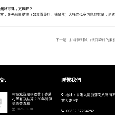
鼠無路可逃，更瘋狂？
洞前，會先採取措施（如放置藥餌、捕鼠器）大幅降低室內鼠群數量，然
下一篇 : 點樣揀到滅白蟻口碑好的服
資訊
聯繫我們
村屋滅蝨服務收費｜香港
地址：香港九龍新蒲崗八達街3
村屋有蝨點算？20年師傅
業大廈7樓
講收費真相
2026-05-30
00852 37264282