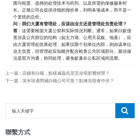
围与程度、选择的处理技术与药剂、以及所需的保修服务时
长。正规公司会提供详细的报价单，列明各项成本，而不是一
个笼统的总价。
问：我们大厦有管理处，应该由业主还是管理处负责处理？
答
：这需要根据大厦公契和实际情况判断。通常，如果白蚁侵
害涉及公共部位的结构（如主力墙、公用天花板、地基），应
由大厦管理处统筹处理。如果仅限个别单位内部，则由该单位
业主负责，但管理处应知晓并配合检查公共区域部分。最佳做
法是双方沟通，协同处理，避免蚁巢在公私区域间流窜。
上一篇 : 店鋪有白蟻，點樣滅蟲先至完全唔影響經營？
下一篇 : 深水埗邊間滅白蟻公司可靠？點揀先唔會中伏？
聯繫方式