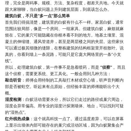
理，完全是两码事。规模、方法、复杂程度，都差天共地。今天就
跟大家聊聊，当白蚁问题上升到建筑层面，到底该怎么办。
建筑白蚁，不只是“多一点”那么简单
首先我们得搞清楚，建筑里的白蚁有什么不一样。家居白蚁，通常
范围比较局部，像是一个房间、一组家具。但建筑白蚁，麻烦就麻
烦在，它的巢穴可能隐藏在你根本看不到的地方。地基土壤里、混
凝土的伸缩缝、通风管道井，甚至是两层楼之间的夹层。这些家伙
可以通过极其细微的缝隙，在整栋建筑的结构框架里开枝散叶。说
真的，你看到墙上一条泥路，可能只是它庞大网络里的一条“小支
线”。
所以，处理建筑白蚁，第一件事不是急着喷药，而是
“侦察”
​ 。而且
这个侦察，需要更系统、更工具化。一般会用到几种方法：
敲击听音
：师傅会用特制的工具敲打木材或空心墙，听声音判断内
部是否被蛀空。听起来有点原始，但经验丰富的师傅能听出个大
概。
湿度检测
：白蚁活动需要水分，所以它们走过的路径或巢穴周边，
湿度会异常偏高。用专业的湿度计探测墙体、地台，可以找到可疑
的“湿热点”。
红外线热成像
：这个就高科技一点了。通过温度差异，可以在屏幕
上显示出墙体内部可能存在的巢穴或活动区域，因为白蚁聚集会产