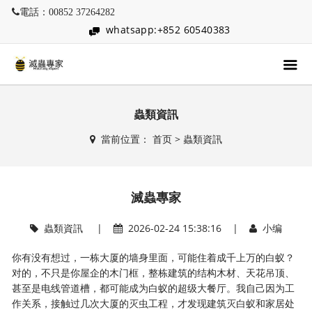
電話：00852 37264282
whatsapp:+852 60540383
蟲類資訊
當前位置：
首页
>
蟲類資訊
滅蟲專家
蟲類資訊
|
2026-02-24 15:38:16 |
小编
你有没有想过，一栋大厦的墙身里面，可能住着成千上万的白蚁？
对的，不只是你屋企的木门框，整栋建筑的结构木材、天花吊顶、
甚至是电线管道槽，都可能成为白蚁的超级大餐厅。我自己因为工
作关系，接触过几次大厦的灭虫工程，才发现建筑灭白蚁和家居处