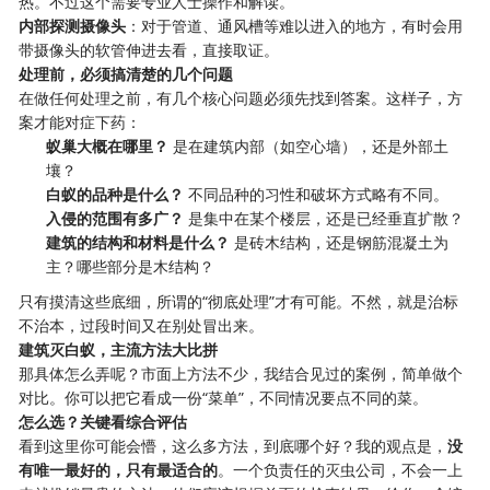
热。不过这个需要专业人士操作和解读。
内部探测摄像头
：对于管道、通风槽等难以进入的地方，有时会用
带摄像头的软管伸进去看，直接取证。
处理前，必须搞清楚的几个问题
在做任何处理之前，有几个核心问题必须先找到答案。这样子，方
案才能对症下药：
蚁巢大概在哪里？
​ 是在建筑内部（如空心墙），还是外部土
壤？
白蚁的品种是什么？
​ 不同品种的习性和破坏方式略有不同。
入侵的范围有多广？
​ 是集中在某个楼层，还是已经垂直扩散？
建筑的结构和材料是什么？
​ 是砖木结构，还是钢筋混凝土为
主？哪些部分是木结构？
只有摸清这些底细，所谓的“彻底处理”才有可能。不然，就是治标
不治本，过段时间又在别处冒出来。
建筑灭白蚁，主流方法大比拼
那具体怎么弄呢？市面上方法不少，我结合见过的案例，简单做个
对比。你可以把它看成一份“菜单”，不同情况要点不同的菜。
怎么选？关键看综合评估
看到这里你可能会懵，这么多方法，到底哪个好？我的观点是，
没
有唯一最好的，只有最适合的
。一个负责任的灭虫公司，不会一上