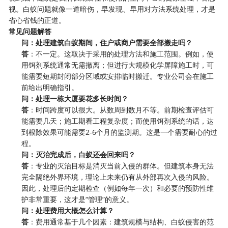
视。白蚁问题就像一道暗伤，早发现、早用对方法系统处理，才是
省心省钱的正道。
常见问题解答
问：处理建筑白蚁期间，住户或商户需要全部搬走吗？
答
：不一定。这取决于采用的处理方法和施工范围。例如，使
用饵剂系统通常无需撤离；但进行大规模化学屏障施工时，可
能需要短期封闭部分区域或安排临时搬迁。专业公司会在施工
前给出明确指引。
问：处理一栋大厦要花多长时间？
答
：时间跨度可以很大。从数周到数月不等。前期检查评估可
能需要几天；施工期看工程复杂度；而使用饵剂系统的话，达
到根除效果可能需要2-6个月的监测期。这是一个需要耐心的过
程。
问：灭治完成后，白蚁还会回来吗？
答
：专业的灭治目标是消灭当前入侵的群体。但建筑本身无法
完全隔绝外界环境，理论上未来仍有从外部再次入侵的风险。
因此，处理后的定期检查（例如每年一次）和必要的预防性维
护非常重要，这才是“管理”的意义。
问：处理费用大概怎么计算？
答
：费用通常基于几个因素：建筑规模与结构、白蚁侵害的范