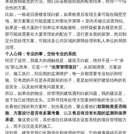
来就推销最贵的方法。他们应该根据前面的检查结果，给你一个综
合性的方案。
比如，一栋老旧唐楼发现白蚁，如果检查后发现主巢可能在隔壁空
地，那方案重点可能是建立外围化学屏障 + 室内关键点设置饵站。
如果是一栋大厦的个别单位木地板被蛀，但怀疑蚁巢在楼层夹层，
那可能就需要在大厦管理处的配合下，进行更全面的探测，然后制
定分层处理方案，可能涉及公共区域的屏障处理和私人单位的局部
治理。
个人心得：专业的事，交给专业的系统
经历了这些，我最大的感触就是，建筑灭白蚁，绝对不是一个“杀
虫”那么简单。它是一个
“虫害管理项目”
​ 。从前期调查、方案设
计、施工执行，到后期的监测维护，每一步都需要专业知识和经
验。它考虑的不仅是杀死眼前的虫子，更是如何保护建筑结构的长
远安全，以及如何避免问题复发。
所以，如果你的物业、你管理的建筑遇到白蚁问题，我的建议是，
放下自己处理的念头。立即寻找有处理大型案例经验的专业公司。
在看他们报价和方案时，别光看总价，重点看他们
前期检查是否细
致
、
方案设计是否有多重考量
、以及
售后有没有长期的监测和保养
承诺
。像这类公司，其价值往往就体现在这套系统的项目管理能力
上，而不仅仅是卖药施工。
说到底，建筑是我们长期居住和使用的空间，它的健康基础不容忽