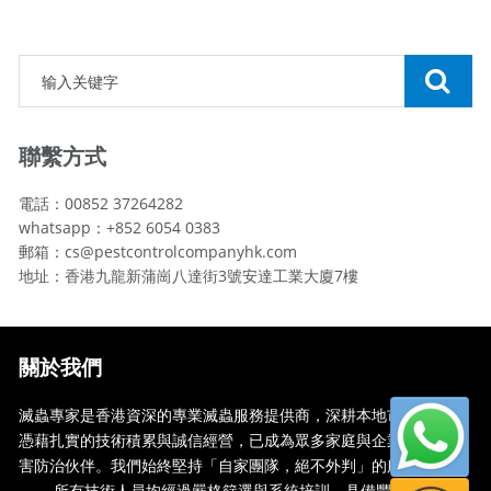
聯繫方式
電話：00852 37264282
whatsapp：+852 6054 0383
郵箱：cs@pestcontrolcompanyhk.com
地址：香港九龍新蒲崗八達街3號安達工業大廈7樓
關於我們
滅蟲專家是香港資深的專業滅蟲服務提供商，深耕本地市場多年，
憑藉扎實的技術積累與誠信經營，已成為眾多家庭與企業信賴的蟲
害防治伙伴。我們始終堅持「自家團隊，絕不外判」的服務承諾
—— 所有技術人員均經過嚴格篩選與系統培訓，具備豐富的現場處