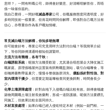
意咩？」一間有料嘅公司，師傅會好樂意、好清晰咁解答你，而唔
係一味催你簽約。
我自己覺得，一間好嘅
滅蟲專家
公司，佢嘅服務態度同透明度，好
多時同技術一樣重要。佢肯花時間同你解釋，即係對自己嘅方法有
信心，亦尊重你作為客戶嘅知情權。
常見滅白蟻方法解構，你知多啲無壞
你可能會好奇，專業公司究竟用咩方法對付白蟻？等我簡單介紹
下，等你同師傅溝通時都知佢講緊咩。
主流方法有幾種，各有千秋：
白蟻誘殺系統
：呢個方法幾受歡迎，尤其適合唔想屋企大陣仗施工
嘅家庭。原理係喺屋外設置裝有餌劑嘅監測站，吸引白蟻嚟食，等
佢哋將藥劑帶返巢穴，慢慢令整個族群消失。
優點係針對性強、對
室內環境干擾少
，但需要定期返嚟檢查同更換餌劑，時間會長少
少。
化學土壤屏障處理
：針對由地下入侵嘅白蟻比較有效。師傅會喺建
築物周圍嘅土壤注射長效藥劑，形成一道防護牆。呢個方法要鑽孔
同施工，但效果比較全面同持久。
木材直接處理
：如果白蟻已經入侵咗特定木材（例如一副門框、一