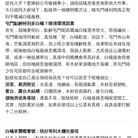
從何入手？驚揀錯公司嘥錢事小，搞唔掂蟻患後患無窮就大件事。
今日就同大家傾下，點樣用一個聰明嘅方法，喺屯門揀到間真正幫
到手嘅滅白蟻服務。
屯門點解特別多白蟻？睇清環境因素
首先，我哋要明白，點解屯門呢區嘅滅白蟻需求咁大。唔係嚇你，
屯門嘅地理同氣候，真係幾「受」白蟻歡迎。你諗下，屯門有山有
海，空氣濕度相對高，加上唔少屋苑樓齡較長，或者附近有綠化地
帶，呢啲都係白蟻最鍾意嘅環境。我個人觀察，尤其係近山邊嘅村
屋、或者一啲低層單位，真係中招嘅機會率高好多。白蟻搵食唔會
睇地區，但佢哋鍾意搵啲濕潤、有木材來源嘅地方落腳，而屯門唔
少住宅區都符合呢個條件。
點樣知道自己屋企係唔係高危？你可以留意下呢幾個位：
浴室、廚房附近
：水渠邊、地腳線，長期濕氣重，木材容易變軟。
窗台、露台木結構
：日曬雨淋，木材容易腐朽，吸引白蟻。
儲物房或角落頭
：通風不良，陰陰暗暗，白蟻最鍾意喺呢度開工。
其實，預防重於治療。如果你發現以上位置有異樣，就真係要打醒
十二分精神。
白蟻來襲嘅警號：唔好等到木爛先發現
好多人都問：「點樣先知有白蟻？唔通要見到成羣飛蟻先算？」 咁