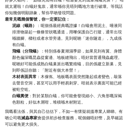
就太遲啦！白蟻好鬼祟，通常喺你見唔到嘅地方進行破壞。等我話
你知幾個明顯跡象，幫你早啲發現問題。
最常見嘅幾個警號，你一定要記住：
泥線（蟻路）
：呢個係最經典嘅證據！白蟻會用泥土、唾液同
排泄物築起一條條管狀嘅通道，用嚟保護自己行蹤，通常出現
喺牆腳、樑柱或者水管旁邊。見到呢啲「迷你隧道」，九成係
有白蟻。
飛蟻（分飛蟻）
：特別係春夏潮濕季節，如果見到有翼、身體
顏色偏深嘅昆蟲從窗邊、地板縫飛出，唔好當普通飛蟲處理。
呢啲好可能係成熟白蟻巢派出嘅繁殖蟻，目的係建立新巢，見
到即係話你聽：「附近有個大本營！」
木材表面異常
：木傢俬、地板嘅表面突然隆起或者變色，敲落
去聲音空洞，甚至可以用手輕易刺穿。咁就表示裏面可能已經
被蛀空咗。
白蟻糞便
：對於某類白蟻，你可能會發現細小、六角形嘅深褐
色顆粒，好似木屑咁，堆積喺木材附近。
我嘅看法係，與其自己估估下，不如一有懷疑就搵專業人睇睇。有
啲公司嘅
滅蟲專家
會提供初步檢查服務，呢個錢唔好慳，及早確認
可以避免更大損失。