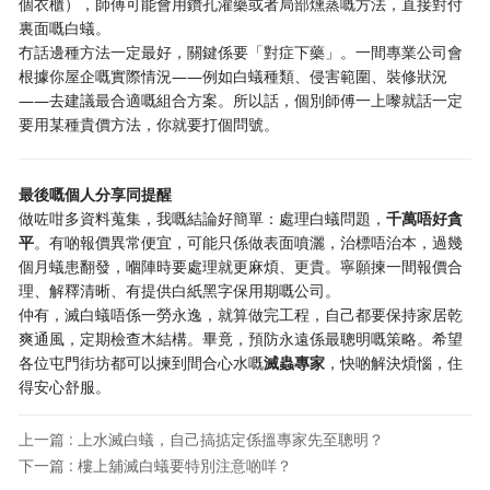
個衣櫃），師傅可能會用鑽孔灌藥或者局部燻蒸嘅方法，直接對付
裏面嘅白蟻。
冇話邊種方法一定最好，關鍵係要「對症下藥」。一間專業公司會
根據你屋企嘅實際情況——例如白蟻種類、侵害範圍、裝修狀況
——去建議最合適嘅組合方案。所以話，個別師傅一上嚟就話一定
要用某種貴價方法，你就要打個問號。
最後嘅個人分享同提醒
做咗咁多資料蒐集，我嘅結論好簡單：處理白蟻問題，
千萬唔好貪
平
。有啲報價異常便宜，可能只係做表面噴灑，治標唔治本，過幾
個月蟻患翻發，嗰陣時要處理就更麻煩、更貴。寧願揀一間報價合
理、解釋清晰、有提供白紙黑字保用期嘅公司。
仲有，滅白蟻唔係一勞永逸，就算做完工程，自己都要保持家居乾
爽通風，定期檢查木結構。畢竟，預防永遠係最聰明嘅策略。希望
各位屯門街坊都可以揀到間合心水嘅
滅蟲專家
，快啲解決煩惱，住
得安心舒服。
上一篇 : 上水滅白蟻，自己搞掂定係搵專家先至聰明？
下一篇 : 樓上舖滅白蟻要特別注意啲咩？