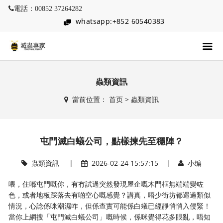
電話：00852 37264282
whatsapp:+852 60540383
蟲類資訊
當前位置：
首页
>
蟲類資訊
屯門滅白蟻公司，點樣揀先至穩陣？
蟲類資訊
|
2026-02-24 15:57:15 |
小编
喂，住喺屯門嘅你，有冇試過突然發現屋企嘅木門框無端端變咗
色，或者地板踩落去有啲空心嘅感覺？講真，唔少街坊都遇過類似
情況，心諗係咪潮濕咋，但係查實可能係白蟻已經靜悄悄入侵緊！
當你上網搜「屯門滅白蟻公司」嘅時候，係咪覺得花多眼亂，唔知