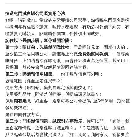
揀選屯門滅白蟻公司嘅實用心法
好啦，講到戲肉。當你確定需要搵公司幫手，點樣喺屯門眾多選擇
中揀間靠得住嘅？講真，呢行水都幾深，有啲公司報價平到笑，有
啲就貴到嚇親人。關鍵唔係價錢，係性價比同成效。
記住以下幾個步驟，幫你避開陷阱：
第一步：唔好急，先搵幾間做比較
。千萬唔好見第一間就打去約，
至少搵三間唔同嘅公司，請佢哋上門做
免費勘察同報價
。一個專業
嘅師傅，上門唔會淨係睇兩眼，而會仔細檢查高危位置，甚至用工
具探測，然後先會同你解釋情況同建議方案。
第二步：睇清報價單細節
。一份正規報價應該列明：
處理範圍（係全屋定係局部？）
使用方法（用餌站、藥劑屏障定係其他技術？）
使用藥劑品牌（問清楚係咩藥，係唔係環保低毒？）
保用期有幾長
（好重要！通常可靠公司會提供1至5年保用，期間復
發免費跟進）。
總費用同付款方式。
第三步：問多幾個問題，試探對方專業度
。你可以問：「師傅，我
屋企呢種情況，通常係咩白蟻品種？」「你建議嘅方法，原理係
點？點確保蟻后都會被消滅？」「施工期間，我同家人、寵物要注