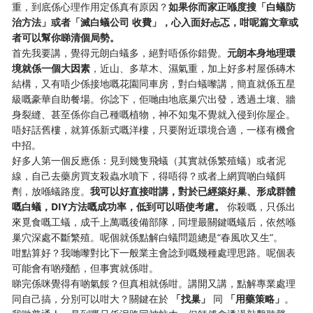
重，到底係心理作用定係真有原因？
如果你而家正喺度搜「白蟻防
治方法」或者「滅白蟻公司 收費」，心入面好忐忑，咁呢篇文章或
者可以幫你睇清個局勢。
首先我要講，覺得元朗白蟻多，絕對唔係你錯覺。
元朗本身地理環
境就係一個大因素
，近山、多草木、濕氣重，加上好多村屋係磚木
結構，又有唔少係接地嘅花園同車房，對白蟻嚟講，簡直就係五星
級嘅豪華自助餐場。你諗下，佢哋由地底巢穴出發，透過土壤、牆
身裂縫、甚至係你自己種嘅植物，神不知鬼不覺就入侵到你屋企。
唔好話舊樓，就算係新式嘅洋樓，只要附近環境合適，一樣有機會
中招。
好多人第一個反應係：見到幾隻飛蟻（其實就係繁殖蟻）或者泥
線，自己去藥房買支殺蟲水噴下，得唔得？或者上網買啲白蟻餌
劑，放喺蟻路度。
我可以好直接咁講，對於已經築好巢、形成群體
嘅白蟻，DIY方法嘅成功率，低到可以唔使考慮。
​ 你殺嘅，只係出
來覓食嘅工蟻，成千上萬嘅後備部隊，同埋最關鍵嘅蟻后，依然喺
巢穴深處不斷繁殖。呢個就係點解白蟻問題總是“春風吹又生”。
咁點算好？我哋嚟對比下一般業主會諗到嘅幾種處理思路。呢個表
可能會有啲殘酷，但事實就係咁。
睇完係咪覺得有啲氣餒？但真相就係咁。講開又講，點解專業處理
同自己搞，分別可以咁大？關鍵在於
「找巢」
​ 同
「用藥策略」
。