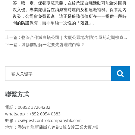
答：唔一定。保養期嘅意義，在於承認白蟻活動可能從外圍再
次入侵。專業處理旨在消滅當時屋內及相連嘅蟻群。保養期內
復發，公司會免費跟進，這正是服務價值所在——提供一段時
間的防護保障，而非單純一次性的「殺蟲」。
上一篇 : 物管合作滅白蟻公司｜大廈公眾地方防治,屋苑定期檢查合约詳解
下一篇 : 裝修前點解一定要先處理滅白蟻？
聯繫方式
電話：00852 37264282
whatsapp：+852 6054 0383
郵箱：cs@pestcontrolcompanyhk.com
地址：香港九龍新蒲崗八達街3號安達工業大廈7樓