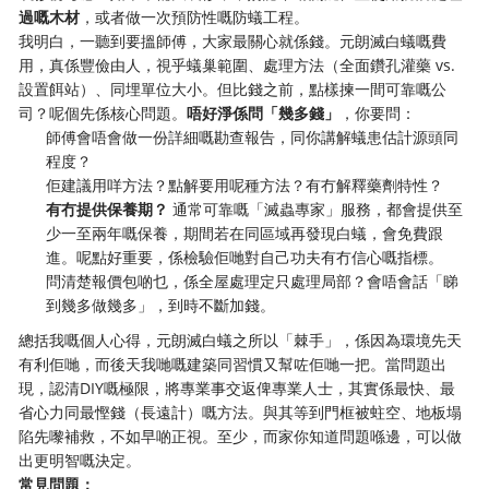
過嘅木材
，或者做一次預防性嘅防蟻工程。
我明白，一聽到要搵師傅，大家最關心就係錢。元朗滅白蟻嘅費
用，真係豐儉由人，視乎蟻巢範圍、處理方法（全面鑽孔灌藥 vs.
設置餌站）、同埋單位大小。但比錢之前，點樣揀一間可靠嘅公
司？呢個先係核心問題。
唔好淨係問「幾多錢」
，你要問：
師傅會唔會做一份詳細嘅勘查報告，同你講解蟻患估計源頭同
程度？
佢建議用咩方法？點解要用呢種方法？有冇解釋藥劑特性？
有冇提供保養期？
​ 通常可靠嘅「滅蟲專家」服務，都會提供至
少一至兩年嘅保養，期間若在同區域再發現白蟻，會免費跟
進。呢點好重要，係檢驗佢哋對自己功夫有冇信心嘅指標。
問清楚報價包啲乜，係全屋處理定只處理局部？會唔會話「睇
到幾多做幾多」，到時不斷加錢。
總括我嘅個人心得，元朗滅白蟻之所以「棘手」，係因為環境先天
有利佢哋，而後天我哋嘅建築同習慣又幫咗佢哋一把。當問題出
現，認清DIY嘅極限，將專業事交返俾專業人士，其實係最快、最
省心力同最慳錢（長遠計）嘅方法。與其等到門框被蛀空、地板塌
陷先嚟補救，不如早啲正視。至少，而家你知道問題喺邊，可以做
出更明智嘅決定。
常見問題：