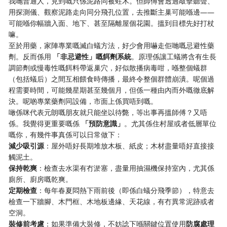
我哋普通人，見到嘅只係泥路同被蛀木。但師傅會透過敲擊聽聲、
用探測儀、觀察泥路走向同分飛孔位置，去推斷主巢可能喺邊——
可能喺你幅牆入面、地下、甚至隔離屋個花園。搵到目標先好打杖
嘛。
至於用藥，家陣專業嘅滅白蟻方法，好少會用嚇走佢哋嘅忌避性藥
劑。反而係用
「非忌避性」嘅餌劑系統
。原理係讓工蟻將含有生長
調節劑或慢毒性嘅餌料帶返巢穴，好似散播病毒咁，喺整個蟻群
（包括蟻后）之間互相餵食時傳播，最終令整個群體崩潰。呢個過
程需要時間，可能幾星期甚至幾個月，但係一種由內而外嘅徹底解
決。呢啲專業藥劑同設備，市面上係買唔到嘅。
噉係咪代表元朗嘅朋友就只能坐以待斃，等出事再搵師傅？又唔
係。我覺得更重要嘅係
「預防意識」
。尤其係住村屋或者低層單位
嘅你，有幾件事真係可以日常做下：
減少吸引源
：屋外唔好長期堆放木板、紙皮；木材盡量唔好直接接
觸泥土。
保持乾爽
：檢查去水渠有冇淤塞，盡量用抽濕機保持室內，尤其係
廁所、廚房嘅乾爽。
定期檢查
：每年春夏悶熱下雨前後（即係白蟻分飛季節），特意去
檢查一下牆腳、木門框、木地板邊緣、天花線，有冇異常泥跡或者
空洞。
裝修前考慮
：如果準備大裝修，不妨諗下喺關鍵位置使用
防腐處理