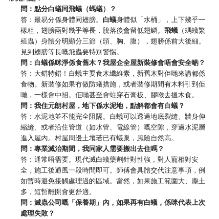
問：點分白蟻同飛蟻（螞蟻）？
答：最易分係身體同翅膀。
白蟻
身體似「水桶」，上下幾乎一
樣粗，翅膀兩對幾乎等長，脫落後會留低翅鱗。
飛蟻
（螞蟻繁
殖蟲）身體分明顯分三節（頭、胸、腹），翅膀係前大後細。
見到翅膀等長嘅飛蟲要特別警惕。
問：白蟻係咪淨係食舊木？我屋企全屋新裝修會唔會安全啲？
答：大錯特錯！白蟻主要食木纖維素，新舊木對佢哋來講都係
食物。新裝修如果冇做防蟻措施，或者裝修期間有木料引到佢
哋，一樣會中招。佢哋甚至會蛀穿石膏板、膠喉去搵木食。
問：我住元朗村屋，地下係水泥地，點解都會有白蟻？
答：水泥地並不能完全阻隔。白蟻可以透過地底裂縫、牆身伸
縮縫、或者沿住管道（如水管、電線管）嘅空隙，穿過水泥層
進入屋內。村屋周邊土壤若已有蟻巢，風險自然高。
問：專業滅治期間，我同家人需要搬出去住嗎？
答：通常唔需要。現代滅白蟻藥劑針對性強，對人寵相對安
全，施工後通風一段時間即可。師傅會具體交代注意事項，例
如暫時避免接觸處理過的區域。當然，如果施工範圍大、塵土
多，短暫離開會更舒適。
問：滅蟲公司嘅「保養期」內，如果再有白蟻，係咪代表上次
處理失敗？