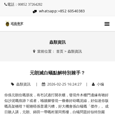
電話：00852 37264282
whatsapp:+852 60540383
蟲類資訊
當前位置：
首页
>
蟲類資訊
元朗滅白蟻點解特別棘手？
蟲類資訊
|
2026-02-25 16:24:27 |
小编
你係元朗住嘅朋友，有冇試過打開衣櫃，發現件木櫃門邊緣有啲好
似沙泥嘅痕跡？或者，喺牆腳發現一條條好幼嘅泥線，好似迷你版
嘅高架橋咁？呢啲唔係普通污糟，好大機會係白蟻嘅「傑作」。成
日聽人講，元朗、錦田一帶嘅村屋同舊樓，白蟻問題好似特別嚴