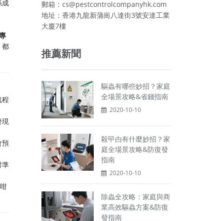
係成
郵箱：cs@pestcontrolcompanyhk.com
地址：香港九龍新蒲崗八達街3號安達工業
大廈7樓
專
，都
推薦新聞
驅蟲有哪些妙招？家庭
全場景攻略&省錢指南
流程
2020-10-10
發現
殺曱甴有什麼妙招？家
會預
庭全場景攻略&防復發
指南
對準
2020-10-10
。咁
除蟲全攻略：家庭與商
業高效驅蟲方案&防復
發指南