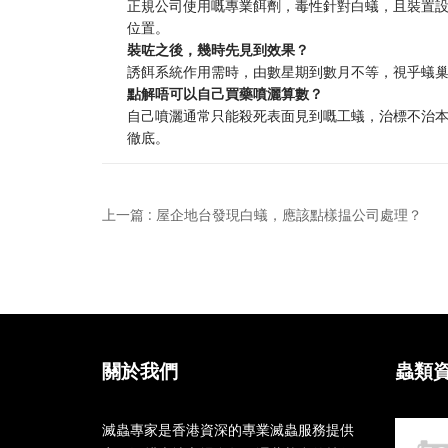
正規公司使用嘅專業餌劑，毒性針對白蟻，且裝置
位置。
裝咗之後，幾時先見到效果？
誘餌系統作用需時，由數星期到數月不等，視乎蟻
點解唔可以自己買藥噴灑算數？
自己噴灑通常只能殺死表面見到嘅工蟻，治標不治
徹底。
上一篇 : 屋企地台發現白蟻，應該點樣揾公司處理？
關於我們
蟲類
滅蟲專家是香港資深的專業滅蟲服務提供