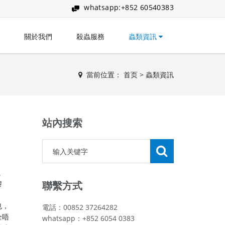
whatsapp:+852 60540383
關於我們
殺蟲服務
蟲類資訊
當前位置：
首页
>
蟲類資訊
站內搜索
。
嚟
聯繫方式
也，
電話：00852 37264282
全唔
whatsapp：+852 6054 0383