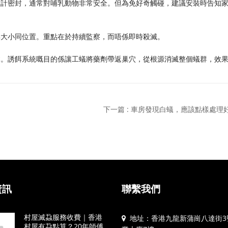
設計密封，通常對哺乳動物非常安全。但為免好奇觸碰，建議安裝時告知
巢大小同位置。重點在於持續監察，而唔係即時殺滅。
本。誘餌系統嘅目的係讓工蟻將藥劑帶返巢穴，從根源消滅整個蟻群，效
下一篇 : 車房發現白蟻，應該點樣處理
資訊
聯繫我們
村屋滅蝨服務收費｜香港
地址：香港九龍新蒲崗八達街3
村屋有蝨點算？20年師傅