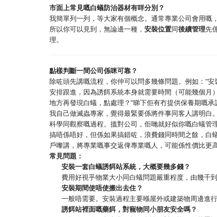
市面上常見嘅白蟻防治器材有咩分別？
我簡單列一列，等大家有個概念。通常專業公司會用嘅
所以你可以見到，無論邊一種，
安裝位置
同
後續管理
先
理。
點樣判斷一間公司係咪可靠？
除咗頭先講嘅流程，你仲可以問多幾條問題。例如：“安
安排跟進，因為誘餌系統本身就需要時間（可能幾個月
地方再發現白蟻，點處理？”睇下佢有冇提供保養期嘅承
我自己做滅蟲專家，覺得最緊要係將件事同客人講明白
科學同觀察嘅過程。搵對公司，佢哋就好似你嘅白蟻管
搞唔係唔好，但係如果搞錯咗，浪費錢同時間之餘，白
戶嚟講，將專業嘅事交返俾專業嘅人，可能係性價比更
常見問題：
安裝一套白蟻誘餌站系統，大概要幾多錢？
費用好視乎物業大小同白蟻問題嚴重程度，由幾千
安裝期間使唔使搬出去住？
一般唔需要。安裝過程主要喺屋外或建築物周邊進
誘餌站裡面嘅藥餌，對寵物同小朋友安全嗎？