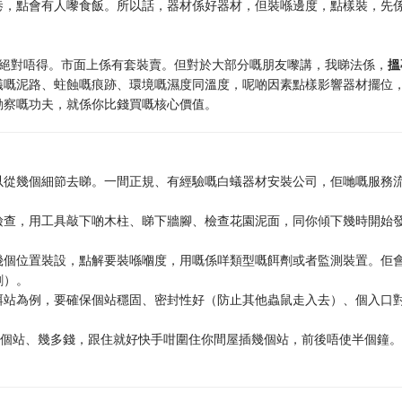
巷，點會有人嚟食飯。所以話，器材係好器材，但裝喺邊度，點樣裝，先
話絕對唔得。市面上係有套裝賣。但對於大部分嘅朋友嚟講，我睇法係，
搵
蟻嘅泥路、蛀蝕嘅痕跡、環境嘅濕度同溫度，呢啲因素點樣影響器材擺位
勘察嘅功夫，就係你比錢買嘅核心價值。
以從幾個細節去睇。一間正規、有經驗嘅白蟻器材安裝公司，佢哋嘅服務
檢查，用工具敲下啲木柱、睇下牆腳、檢查花園泥面，同你傾下幾時開始
幾個位置裝設，點解要裝喺嗰度，用嘅係咩類型嘅餌劑或者監測裝置。佢
劑）。
餌站為例，要確保個站穩固、密封性好（防止其他蟲鼠走入去）、個入口
多個站、幾多錢，跟住就好快手咁圍住你間屋插幾個站，前後唔使半個鐘