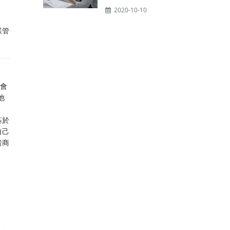
2020-10-10
樣管
定會
他
基於
自己
者商