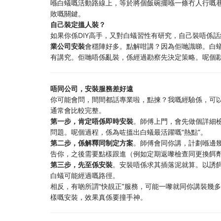
喺白蟻嘅活動路線上，等於將個飯碗擺喺一條冇人行嘅
敗嘅關鍵。
自己裝定搵人裝？
如果你係DIY高手，又對白蟻習性有研究，自己裝唔係
業公司安裝
會穩陣好多。點解咁講？因為佢哋識睇。白
有講究。佢哋唔係亂裝，係經過勘察先決定策略。呢個
唔同公司，安裝服務差好遠
你可能會問，間間都話專業啦，點揀？我嘅經驗係，可
通常會比較完整。
第一步，肯定唔係即時安裝
。師傅上門，會先做個詳細
問題。呢個過程，係為咗搵出白蟻最活躍嘅“熱點”。
第二步，係解釋同制定方案
。師傅會同你講，計劃喺邊
告你，之後需要點樣跟進（例如定期返嚟檢查同更換餌
第三步，先至係安裝
。安裝唔係求其插落泥就算。以誘
白蟻可能經過嘅路徑。
相反，有啲所謂“快靚正”服務，可能一嚟就同你講裝幾
樣嘅安裝，效果真係要撞手神。