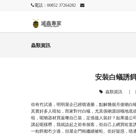
電話：00852 37264282
蟲類資訊
安裝白蟻誘
蟲類資訊
|
你有冇試過，明明屋企已經噴過藥，點解幾個月後啲白蟻
其實好多人唔知，而家對付白蟻，尤其係啲源頭喺地底
啦，呢啲器材買返嚟自己裝，定係搵人裝好？如果搵公
講起呢樣嘢，我就諗起之前有個客，佢自己上網買咗套
一粒餌都冇少過，但屋企門框繼續被蛀。佢好疑惑，唔