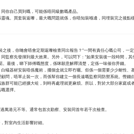
，同你自己買到嘅，可能係唔同級數嘅產品。
係靈魂。買套裝返嚟，最大嘅問題就係，你唔知裝喺邊，同埋裝完之後點
裝之後，你哋會唔會定期返嚟檢查同出報告？”一間有責任心嘅公司，一
）同監察先發揮到最大效果。另外，可以問下：“如果安裝後一段時間，其
諾。最後，睇下師傅嘅態度，係咪願意解釋清楚，定係一味催你畀錢。
。白蟻器材安裝唔係魔術，擺個盒就立即冇曬。佢係一個需要少少耐性、
理顧問，唔單止裝一次，而係幫你建立一個長遠嘅監察同防禦系統。慳錢
蟻族群可能已經擴大咗，到時再處理就更麻煩。所以，對於大部分家庭或
高嘅選擇。
到過萬港元不等。通常包首次勘察、安裝同首年若干次檢查。
行，對室內生活影響好細。