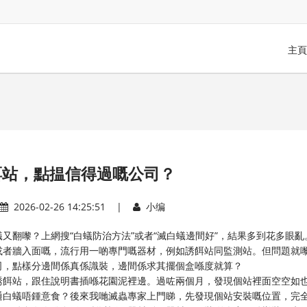
主頁
餌站，點揾信得過嘅公司？
2026-02-26 14:25:51 |
小编
又翻嚟？上網搜“白蟻防治方法”或者“滅白蟻邊間好”，結果多到花多眼亂
或者牆入面嘅，流行用一啲專門嘅器材，例如誘餌站同監測站。但問題就
司，點樣分邊間係真係識裝，邊間係求其擺個盒喺度就算？
誘餌站，跟住說明書插喺花園泥裡邊。過咗兩個月，發現個站裡面空空如
通白蟻唔鍾意食？後來我哋滅蟲專家上門睇，先發現個站安裝嘅位置，完