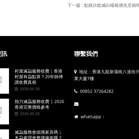
下一篇 : 點樣比較滅白蟻報價先至精
資訊
聯繫我們
村屋滅蝨服務收費｜香港
地址：香港九龍新蒲崗八達街3
村屋有蝨點算？20年師傅
業大廈7樓
講收費真相
2026-05-30
00852 37264282
熱力滅蝨服務收費 | 2026
香港完整價格參考
2026-05-28
whatsapp：
滅蝨服務會損壞家具嗎｜
木蝨處理會整壞傢俬嗎？