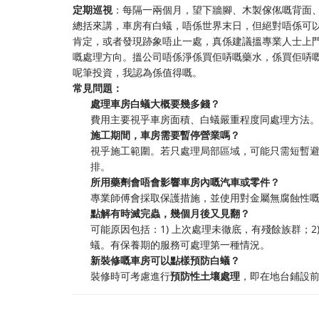
定期巡視
：每隔一兩個月，望下牆腳、木製傢俬嘅背面
總括來講，車房有白蟻，唔係世界末日，但絕對唔係可
肯定，或者發現跡象唔止一處，真係建議搵專業人士上
嘅處理方向。搵公司唔係淨係買佢哢嘅藥水，係買佢哢
呢筆投資，我認為係值得嘅。
常見問題：
處理車房白蟻大概要幾多錢？
費用主要視乎車房面積、白蟻嚴重程度同處理方法
施工期間，車房需要暫停營業嗎？
視乎施工範圍。若只處理局部區域，可能只需短暫
排。
所用藥劑會唔會影響車房內嘅汽車或零件？
專業師傅會採取保護措施，並使用對金屬無腐蝕性
點解有時滅完蟲，幾個月後又見翻？
可能原因包括：1) 上次處理未徹底，有殘餘族群；2
蟻。有保養期的服務可處理第一種情況。
新裝修嘅車房可以點樣預防白蟻？
裝修時可考慮進行
預防性土壤處理
，即在地台鋪設