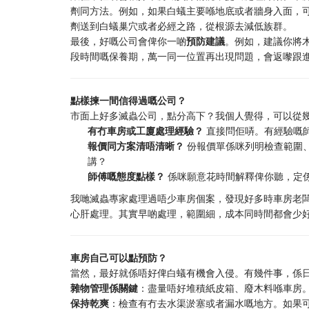
劑同方法。例如，如果白蟻主要喺地底或者牆身入面，
劑送到白蟻巢穴或者必經之路，從根源去減低族群。
最後，好嘅公司會俾你一啲
預防建議
。例如，建議你將
段時間嘅保養期，萬一同一位置再出現問題，會返嚟跟
點樣揀一間信得過嘅公司？
市面上好多滅蟲公司，點分高下？我個人覺得，可以從
有冇車房或工廈處理經驗？
​ 直接問佢哢。有經驗
報價同方案清唔清晰？
​ 份報價單係咪列明檢查範
講？
師傅嘅態度點樣？
​ 係咪願意花時間解釋俾你聽，
我哋滅蟲專家處理過唔少車房個案，發現好多時車房老
心肝處理。其實早啲處理，範圍細，成本同時間都會少
車房自己可以點預防？
當然，最好就係唔好俾白蟻有機會入侵。有幾件事，係
雜物管理係關鍵
：盡量唔好堆積紙皮箱、廢木料喺車房
保持乾爽
：檢查有冇去水渠淤塞或者漏水嘅地方。如果