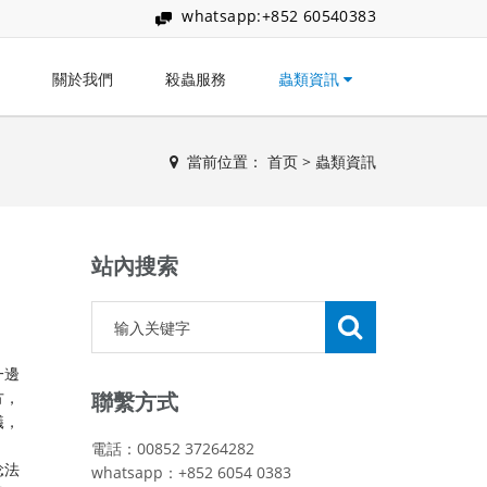
whatsapp:+852 60540383
關於我們
殺蟲服務
蟲類資訊
當前位置：
首页
>
蟲類資訊
站內搜索
一邊
方，
聯繫方式
蟻，
電話：00852 37264282
諗法
whatsapp：+852 6054 0383