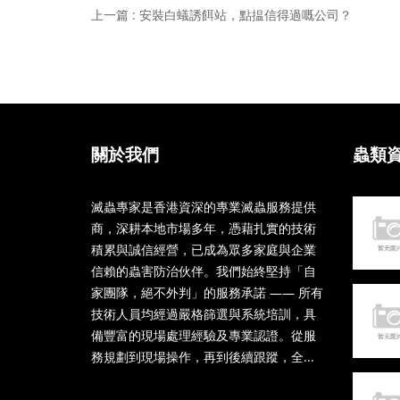
上一篇 : 安裝白蟻誘餌站，點揾信得過嘅公司？
關於我們
蟲類
滅蟲專家是香港資深的專業滅蟲服務提供
商，深耕本地市場多年，憑藉扎實的技術
積累與誠信經營，已成為眾多家庭與企業
信賴的蟲害防治伙伴。我們始終堅持「自
家團隊，絕不外判」的服務承諾 —— 所有
技術人員均經過嚴格篩選與系統培訓，具
備豐富的現場處理經驗及專業認證。從服
務規劃到現場操作，再到後續跟蹤，全...