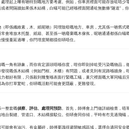
，處理起上嚟有啲特別嘅地方要考慮。例如，你車房裡面可能存放咗唔少
或者間隔牆如果係木結構，白蟻可能已經喺裡面開通咗無數條“隧道”，
物（即係纖維素，木、紙呢啲）同埋陰暗嘅地方。車房，尤其係一啲舊式
通常會堆放木托盤、紙箱、甚至係一啲廢棄嘅木傢俬，呢啲通通都係白蟻
位慢慢蔓延過嚟，你閂埋度閘都擋佢哢唔住。
箱嘅一角有跡象，而你肯定源頭唔喺你度，咁你即刻掉咗受污染嘅物品，
你發現嘅係木結構（例如門框、木櫃）有問題，或者見到有泥路喺牆身，
透力都好有限，只係殺到幾隻喺表面行緊嘅工蟻，巢穴裡面嘅大軍同蟻后
因為你打草驚蛇，佢哢嘅活動可能會更隱蔽，更難發現。
係一整套嘅
偵察、評估、處理同預防
。首先，師傅會上門做詳細檢查，唔
如地台裂縫、管道口、木結構接駁位。佢哢會同你傾，平時有冇見過飛蟻
房可能會有油污、有金屬碎，師傅要識得避開敏感區域，選擇合適同安全