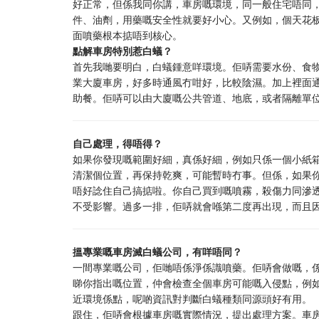
好正常，但係我同你講，車房嘅環境，同一般住宅唔同
件、油劑，用藥嘅安全性就要好小心。又例如，個天花板
面噴藥根本掂唔到核心。
點解車房特別惹白蟻？
首先我哋要明白，白蟻鍾意咩環境。佢哢需要水份、食
業大廈車房，好多時通風冇咁好，比較陰濕。加上裡面
助餐。佢哢可以由大廈嘅公共管道、地底，或者隔離單
自己處理，得唔得？
如果你發現嘅範圍好細，真係好細，例如只係一個小紙
清潔個位置，再保持乾爽，可能暫時冇事。但係，如果
唔好諗住自己搞掂啦。你自己買到嘅噴霧，殺傷力同滲
不受影響。過多一排，佢哢就會喺第二度再出現，而且
搵專業嘅車房滅白蟻公司，有咩唔同？
一間專業嘅公司，佢哋唔係淨係識噴藥。佢哢會做嘅，
睇你指出嘅位置，仲會檢查全個車房可能嘅入侵點，例
近環境係點，呢啲資訊對判斷白蟻種類同源頭好有用。
跟住，佢哢會根據車房嘅實際情況，提出處理方案。車