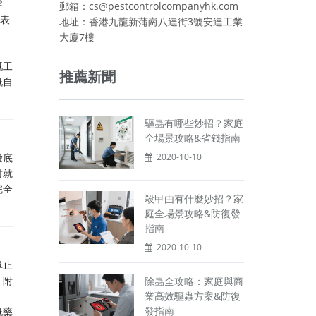
零
郵箱：cs@pestcontrolcompanyhk.com
你表
地址：香港九龍新蒲崗八達街3號安達工業
大廈7樓
嘅工
推薦新聞
嘅自
驅蟲有哪些妙招？家庭
全場景攻略&省錢指南
徹底
2020-10-10
咁就
完全
殺曱甴有什麼妙招？家
庭全場景攻略&防復發
指南
2020-10-10
單止
，附
除蟲全攻略：家庭與商
業高效驅蟲方案&防復
發指南
嘅藥