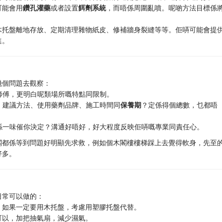
可能會用
鑽孔灌藥
或者設置
餌劑系統
，而唔係周圍亂噴。呢啲方法目標係
木托盤離地存放、定期清理雜物紙皮、修補牆身裂縫等等。佢哢可能會提
進。
幾個問題去觀察：
嘅師傅，更明白呢類場所嘅特點同限制。
圍、建議方法、使用藥劑品牌、施工時間同
保養期
？定係得個總數，乜都唔
定係一味催你決定？溝通好唔好，好大程度反映佢哢嘅專業同責任心。
闆都係等到問題好明顯先求救，例如個木閣樓樓梯踩上去覺得軟身，先至
好多。
日常可以做的：
。如果一定要用木托盤，考慮用塑膠托盤代替。
可以，加把抽氣扇，減少濕氣。