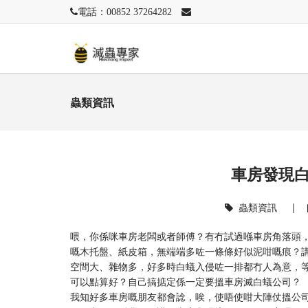
電話：00852 37264282
蟲類資訊
車房發現
蟲類資訊
|
喂，你係咪車房老闆或者師傅？有冇試過喺車房角落頭
嘅木托盤、紙皮箱，無端端多咗一條條好似泥咁嘅痕？
空間大、雜物多，好多時白蟻入侵咗一排都冇人為意，
可以點算好？自己搞掂定係一定要搵車房滅白蟻公司？
我知好多車房嘅朋友都會諗，唉，使唔使咁大陣仗搵公