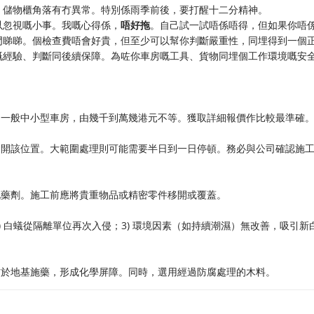
、儲物櫃角落有冇異常。特別係雨季前後，要打醒十二分精神。
以忽視嘅小事。我嘅心得係，
唔好拖
。自己試一試唔係唔得，但如果你唔
門睇睇。個檢查費唔會好貴，但至少可以幫你判斷嚴重性，同埋得到一個
嘅經驗、判斷同後續保障。為咗你車房嘅工具、貨物同埋個工作環境嘅安
。一般中小型車房，由幾千到萬幾港元不等。獲取詳細報價作比較最準確
避開該位置。大範圍處理則可能需要半日到一日停頓。務必與公司確認施
嘅藥劑。施工前應將貴重物品或精密零件移開或覆蓋。
) 白蟻從隔離單位再次入侵；3) 環境因素（如持續潮濕）無改善，吸引新
前於地基施藥，形成化學屏障。同時，選用經過防腐處理的木料。