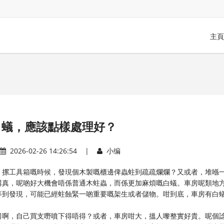
主頁
白蟻，應該點樣處理好？
2026-02-26 14:26:54 |
小编
，摞工具箱嘅時候，發現個木製嘅櫃邊俾蟲蛀到疏疏爛爛？又或者，堆喺
講真，呢啲好大機會唔係普通木蛀蟲，而係更加麻煩嘅白蟻。車房呢類地
等到發現，可能已經蛀蝕緊一啲重要嘅架生或者儲物。咁到底，車房有白
司啊，自己買支嘢噴下得唔得？或者，車房咁大，搵人嚟整實好貴。呢個