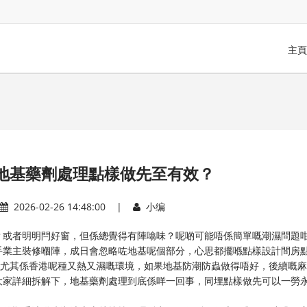
主頁
地基藥劑處理點樣做先至有效？
2026-02-26 14:48:00 |
小编
？或者明明閂好窗，但係總覺得有陣噏味？呢啲可能唔係簡單嘅潮濕問題
手業主裝修嗰陣，成日會忽略咗地基呢個部分，心思都擺喺點樣設計間房
。尤其係香港呢種又熱又濕嘅環境，如果地基防潮防蟲做得唔好，後續嘅
大家詳細拆解下，地基藥劑處理到底係咩一回事，同埋點樣做先可以一勞