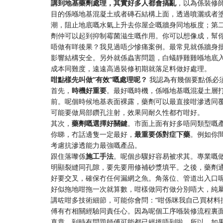
講到地基藥劑處理，其實好多人都會搞亂
，以為係裝修
目的係喺地基混凝土或者磚石結構上面，透過噴灑或者
潮，阻止地底嘅水氣上升去你屋企嘅牆身同地板度；第
劑仲可以起到抑制霉菌滋生嘅作用。你可以想像成，幫
唔做有咩後果？我見過唔少慘痛案例。最常見就係牆身
影響結構安全。另外就係蟲害問題，白蟻靜雞雞喺地底
成本同難度，遠遠高過裝修初期就落足料做好處理。
咁點樣先叫做“有效”嘅處理呢？
​ 我認為有幾個要點係必
首先，
時機好重要
。最好嘅時機，係喺地基嘅混凝土層
前。呢個時候地基表面裸露，藥劑可以最直接咁滲透同
可能要做局部鑽孔注射，效果同耐久性都冇咁好。
其次，
藥劑嘅選擇好關鍵
。市面上面有好多唔同類型嘅
你睇，冇話邊隻一定最好，
最重要係對症下藥
。例如你
考慮抗滲透能力最強嘅產品。
跟住落嚟係
施工手法
。呢個步驟好容易被求其。專業嘅
明顯裂縫同孔隙，要先要用修補砂漿填平。之後，藥劑
好要交叉，確保冇任何漏網之魚。角落位、管道出入口
好似拖地咁拖一次就算數，咁樣做同冇做分別唔大，純
講咗咁多技術細節，可能你會問：“咁係咪我自己買材料
傅有冇相關經驗同責任心。因為呢個工序喺裝修流程裏
真章，到時有問題師傅可能都已經搵唔到啦。所以，如