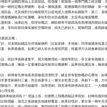
師傅順手油啲防潮油上去就搞掂。唔係㗎！呢個係一個專門嘅工程步驟，
塗刷一啲特定嘅化學藥劑，形成一層保護膜。呢層膜嘅作用好關鍵，第一
二係防蟲，尤其係對付白蟻呢類可以從地底入侵嘅木結構殺手；第三，某
你間屋嘅腳板底打咗層蠟，著咗對防水防蟲嘅襪，先至再起樓面嘅嘢。
批盪剝落，油漆起泡，唔理佢嘅話，鋼筋都有可能因為長期潮濕而開始生
入侵，等到你發現傢俬被蛀空嘅時候，損失已經好大。呢啲問題，後期維
須要跟足嘅：
打好、但未開始鋪設任何地板物料（比如瓷磚、木地板）同埋做牆身批盪
覆蓋，效果最徹底。如果已經入咗伙先發現問題，咁處理方法就會麻煩好
產品，唔好淨係睇邊隻平。我大概整理咗一個簡單對比，等大家有個概念
間屋喺山邊，噉就一定要揀防蟲性能突出嘅藥劑；如果係低層近海，噉就
做法，師傅會先將地基表面徹底清潔乾淨，鏟走所有鬆散嘅砂石塵埃，如
通常要塗刷兩到三遍，而且係要等上一層完全乾透之後，再刷下一層，方
呢啲地方，更加要仔細處理，加厚塗刷。我見過有師傅為咗趕工，一大桶
屬心理安慰。
搵師傅做就得啦？” 理論上係，但實際上我嘅經驗話俾我知，好睇你搵到
面比較隱蔽，做完之後就被其他建材覆蓋，效果好唔好，要住落一兩年先
果預算許可，搵一間有信譽、專門做防護工程嘅公司嚟負責呢個部分，會