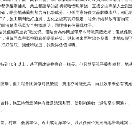
少都係後期補救，業主都話早知當初就唔慳呢筆錢，直接交由專業人士跟
的確，唔少地基藥劑都含有化學成分。但係而家好多大品牌嘅產品，都已
VOC，施工期間做好通風，固化之後其實好穩定，唔會持續釋放有害物質
要睇清楚產品嘅安全數據說明，同埋揀有信譽嘅牌子。
唔見但極其重要”嘅投資。佢唔會為你間屋帶來即時嘅美觀效果，但就係
方，濕氣同蟲害嘅挑戰真係唔講得笑。與其將來面對牆身發霉、木地板變
，打好個底。錢使喺呢度，我覺得係值得嘅。
持到10年以上，甚至同建築物壽命一樣長。但具體要視乎藥劑種類、地
潮藥劑，但工程會比裝修時做繁複，費用亦可能更高，而且效果未必有初
全資料，施工時留意係咪有做足清潔基面、塗刷夠遍數（通常至少兩遍）
錄。
參差。村屋、低層單位、近山或近海單位、以及任何位於潮濕地帶嘅建築