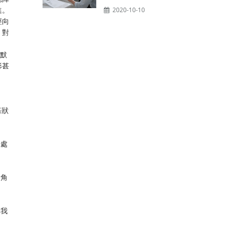
進。
2020-10-10
經向
，對
默默
形甚
基狀
始處
、角
，我