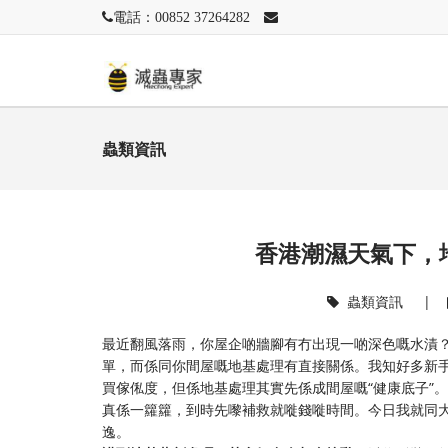
電話：00852 37264282
蟲類資訊
香港潮濕天氣下，
蟲類資訊
|
最近翻風落雨，你屋企啲牆腳有冇出現一啲深色嘅水漬
單，而係同你間屋嘅地基處理有直接關係。我知好多新
買傢俬度，但係地基處理其實先係成間屋嘅“健康底子”
真係一籮籮，到時先嚟補救就嘥錢嘥時間。今日我就同
逸。