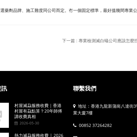
所選藥劑品牌、施工難度同公司而定。冇一個固定標準，最好搵幾間專業
下一篇 : 專業檢測滅白蟻公司應該怎麼
資訊
聯繫我們
村屋滅蝨服務收費｜香港
地址：香港九龍新蒲崗八達街3
村屋有蝨點算？20年師傅
業大廈7樓
講收費真相
2026-05-30
00852 37264282
熱力滅蝨服務收費 | 2026