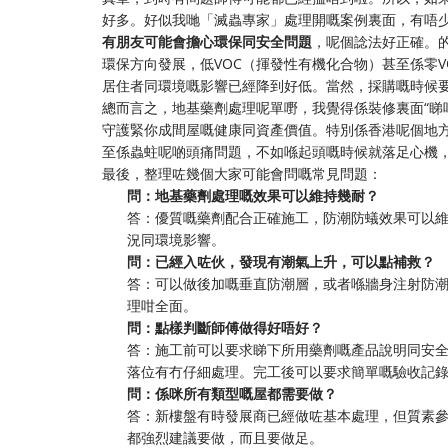
好多。好似我哋「滅蟲專家」處理開嘅案例裏面，有唔
有朋友可能會擔心環保同安全問題
，呢個諗法好正確。
環保方向發展，低VOC（揮發性有機化合物）甚至係零
居住者同環境嘅影響已經降到好低。當然，採購嘅時候
總而言之，地基藥劑處理呢單嘢，我覺得係裝修裏面“睇
守護緊你成間屋嘅健康同資產價值。特別係香港呢個地
至係蟲蛀呢啲頭痛問題，不如喺起頭嘅時候就落足心機
最後，整理咗幾個大家可能會問嘅常見問題：
問：地基藥劑處理嘅效果可以維持幾耐？
答：優質嘅藥劑配合正確施工，防潮防蟻效果可以維
況同環境影響。
問：已經入咗伙，發現有潮氣上升，可以點補救？
答：可以做後加嘅垂直防潮層，或者喺牆身注射防
理咁全面。
問：點樣判斷師傅做得好唔好？
答：施工前可以要求睇下所用藥劑嘅產品說明同安
落位有冇仔細處理。完工後可以要求簡單嘅驗收記
問：係咪所有類型嘅屋都需要做？
答：新樓盤有時發展商已經做咗基本處理，但質素
都強烈建議要做，而且要做足。