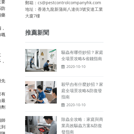
主要
郵箱：cs@pestcontrolcompanyhk.com
係防
地址：香港九龍新蒲崗八達街3號安達工業
啲藥
大廈7樓
鏽，
推薦新聞
修嘅
驅蟲有哪些妙招？家庭
之
全場景攻略&省錢指南
多，
2020-10-10
：
優先
殺曱甴有什麼妙招？家
庭全場景攻略&防復發
果有
指南
向最
2020-10-10
藥劑
除蟲全攻略：家庭與商
個師
業高效驅蟲方案&防復
見到
發指南
穩陣