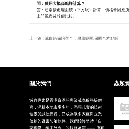
問：費用大概係點樣計算？
答：通常按處理面積（平方呎）計算，價格會因應
上門視察後報價比較。
上一篇 : 滅白蟻保險齊全，服務範圍,保固合約點睇
關於我們
蟲類
滅蟲專家是香港資深的專業滅蟲服務提供
商，深耕本地市場多年，憑藉扎實的技術
積累與誠信經營，已成為眾多家庭與企業
信賴的蟲害防治伙伴。我們始終堅持「自
家團隊，絕不外判」的服務承諾 —— 所有