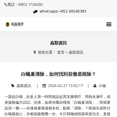
電話：00852 37264282
whatsapp:+852 60540383
蟲類資訊
當前位置：
首页
>
蟲類資訊
白蟻巢清除，如何找到並徹底根除？
蟲類資訊
|
2026-02-27 15:02:17 |
小编
一講起白蟻，好多人第一時間就諗起買支藥噴吓、用熱水淋吓，或
者搵啲偏方試試。但係，如果你嘅目標係「白蟻巢清除」，咁就要
諗深一層——你連個巢喺邊都未知，點樣「清除」？呢個先係對付
白蟻最核心，亦都係最難嘅一步。今日我哋就唔講表面功夫，直接