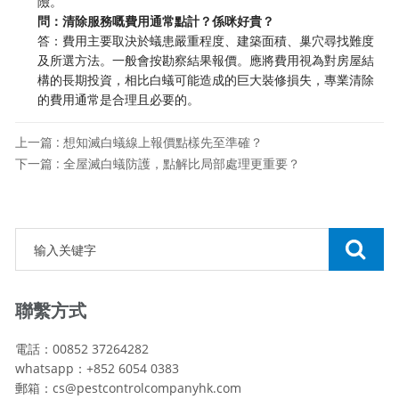
險。
問：清除服務嘅費用通常點計？係咪好貴？
答：費用主要取決於蟻患嚴重程度、建築面積、巢穴尋找難度
及所選方法。一般會按勘察結果報價。應將費用視為對房屋結
構的長期投資，相比白蟻可能造成的巨大裝修損失，專業清除
的費用通常是合理且必要的。
上一篇 : 想知滅白蟻線上報價點樣先至準確？
下一篇 : 全屋滅白蟻防護，點解比局部處理更重要？
聯繫方式
電話：00852 37264282
whatsapp：+852 6054 0383
郵箱：cs@pestcontrolcompanyhk.com