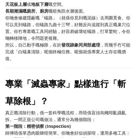
天花板上層
或
地板下層
嘅空間。
長期潮濕嘅廁所、廚房
嘅暗角防水層後面。
佢哋會修建隱蔽嘅「蟻路」（就係你見到嘅泥線）去周圍覓食。你
可以見到蟻路，但蟻路九曲十三彎，好難反向追蹤到真正嘅巢穴位
置。你冇專業嘅工具同經驗，好容易破壞咗蟻路，打草驚蛇，令佢
哋轉移陣地，令問題更複雜。
所以，自己動手嘅極限，在於
發現跡象同局部處理
，而幾乎冇可能
完成「白蟻巢清除」呢個終極任務。呢個就係專業人士存在嘅價
值。
專業「滅蟲專家」點樣進行「斬
草除根」？
真正嘅清除行動，係一套科學嘅流程，而唔係盲頭烏蠅咁亂撬亂
拆。一間正規公司嘅做法，通常分為幾個階段：
第一階段：精密偵察 (Inspection)
師傅唔係單憑肉眼睇咁簡單。佢哋會好似偵探咁，運用多種工具：