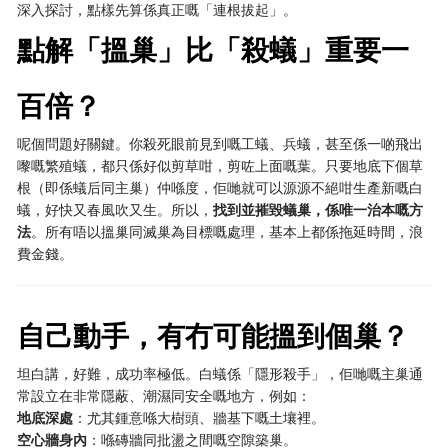
深入探討，點樣先算係真正嘅「連根拔起」。
點解「搵巢」比「殺蟻」重要一
百倍？
呢個問題好關鍵。你殺死眼前見到嘅工蟻、兵蟻，甚至係一啲飛出
嚟嘅繁殖蟻，都只係好似剪草咁，剪咗上面嘅葉。只要地底下個草
根（即係蟻后同主巢）仲喺度，佢哋就可以源源不絕咁生產新嘅白
蟻，好快又春風吹又生。所以，
找到並摧毀蟻巢，係唯一治本嘅方
法
。所有唔以搵巢同滅巢為目標嘅處理，基本上都係拖延時間，浪
費金錢。
自己動手，有冇可能搵到個巢？
坦白講，好難，成功率極低。白蟻係「隱形殺手」，佢哋嘅主巢通
常設立在非常隱蔽、潮濕同安全嘅地方，例如：
地底深處
：尤其鍾意喺大樹頭、牆基下嘅土壤裡。
空心牆身內
：喺磚牆同批盪之間嘅空隙築巢。