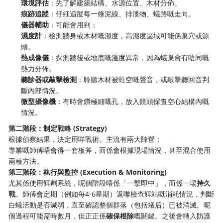
環境評估
：先了解建築結構、水源位置、木材分佈。
痕跡追蹤
：仔細追蹤每一條泥線、排泄物、蟻路嘅走向。
儀器輔助
：可能會用到：
濕度計
：檢測牆身或木材嘅濕度，高濕度區域可能係巢穴或源
頭。
熱成像儀
：探測牆後或地底嘅溫度異常，因為蟻巢會有唔同嘅
熱力分佈。
聽診器或敲擊檢測
：聆聽木材被蛀空嘅聲音，或敲擊聽回音判
斷內部情況。
微型攝像機
：有時會鑽極細嘅孔，放入鏡頭探查空心結構內嘅
情況。
第二階段：制定戰略 (Strategy)
根據偵察結果，決定用咩戰術。主流有兩大陣營：
專業嘅師傅唔會得一套板斧，而係會根據現場情況，甚至混合使用
兩種方法。
第三階段：執行與監控 (Execution & Monitoring)
尤其係使用餌劑系統，呢個階段唔係「一擊即中」，而係一場
持久
戰
。師傅會定期（例如每4-6星期）返嚟檢查餌站嘅消耗情況，判斷
白蟻活動是否減弱，直至確認整個群落（包括蟻后）已被消滅。呢
個過程可能需時數月，但正正係
確保根除
嘅關鍵。之後會轉入防護