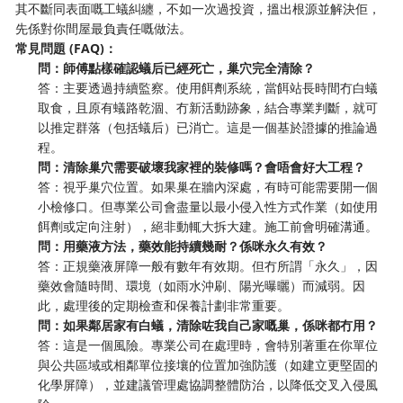
其不斷同表面嘅工蟻糾纏，不如一次過投資，搵出根源並解決佢，
先係對你間屋最負責任嘅做法。
常見問題 (FAQ)：
問：師傅點樣確認蟻后已經死亡，巢穴完全清除？
答：主要透過持續監察。使用餌劑系統，當餌站長時間冇白蟻
取食，且原有蟻路乾涸、冇新活動跡象，結合專業判斷，就可
以推定群落（包括蟻后）已消亡。這是一個基於證據的推論過
程。
問：清除巢穴需要破壞我家裡的裝修嗎？會唔會好大工程？
答：視乎巢穴位置。如果巢在牆內深處，有時可能需要開一個
小檢修口。但專業公司會盡量以最小侵入性方式作業（如使用
餌劑或定向注射），絕非動輒大拆大建。施工前會明確溝通。
問：用藥液方法，藥效能持續幾耐？係咪永久有效？
答：正規藥液屏障一般有數年有效期。但冇所謂「永久」，因
藥效會隨時間、環境（如雨水沖刷、陽光曝曬）而減弱。因
此，處理後的定期檢查和保養計劃非常重要。
問：如果鄰居家有白蟻，清除咗我自己家嘅巢，係咪都冇用？
答：這是一個風險。專業公司在處理時，會特別著重在你單位
與公共區域或相鄰單位接壤的位置加強防護（如建立更堅固的
化學屏障），並建議管理處協調整體防治，以降低交叉入侵風