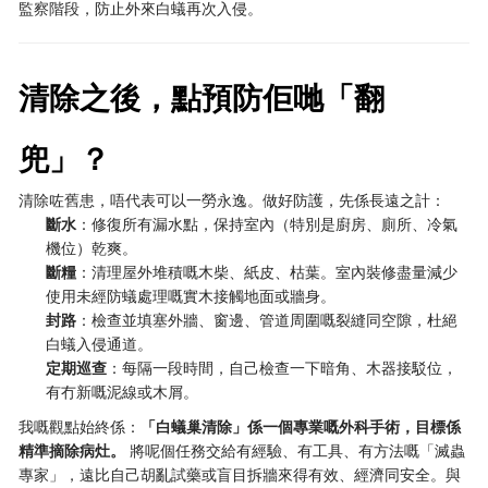
監察階段，防止外來白蟻再次入侵。
清除之後，點預防佢哋「翻
兜」？
清除咗舊患，唔代表可以一勞永逸。做好防護，先係長遠之計：
斷水
：修復所有漏水點，保持室內（特別是廚房、廁所、冷氣
機位）乾爽。
斷糧
：清理屋外堆積嘅木柴、紙皮、枯葉。室內裝修盡量減少
使用未經防蟻處理嘅實木接觸地面或牆身。
封路
：檢查並填塞外牆、窗邊、管道周圍嘅裂縫同空隙，杜絕
白蟻入侵通道。
定期巡查
：每隔一段時間，自己檢查一下暗角、木器接駁位，
有冇新嘅泥線或木屑。
我嘅觀點始終係：
「白蟻巢清除」係一個專業嘅外科手術，目標係
精準摘除病灶。
​ 將呢個任務交給有經驗、有工具、有方法嘅「滅蟲
專家」，遠比自己胡亂試藥或盲目拆牆來得有效、經濟同安全。與